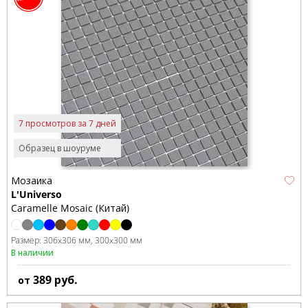
7 просмотров за 7 дней
Образец в шоуруме
Мозаика
L'Universo
Caramelle Mosaic (Китай)
Размер:
306x306 мм
300x300 мм
В наличии
389
руб.
от