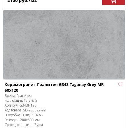
2100
руб.
/м
2
Керамогранит Гранитея G343 Taganay Grey MR
60x120
Бренд:
Гранитея
Коллекция:
Таганай
Артикул:
G343Н120
Код товара:
SD-203522
-99
В коробке
:
3 шт, 2.16 м
2
Размер:
1200x600 мм
Сроки доставки: 1-3 дня