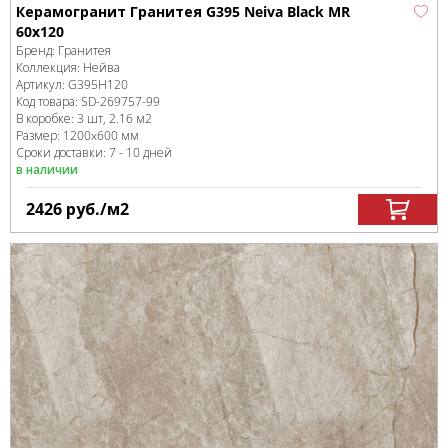
Керамогранит Гранитея G395 Neiva Black MR
60x120
Бренд:
Гранитея
Коллекция:
Нейва
Артикул:
G395Н120
Код товара:
SD-269757
-99
В коробке
:
3 шт, 2.16 м
2
Размер:
1200x600 мм
Сроки доставки: 7 - 10 дней
в наличии
2426
руб.
/м
2