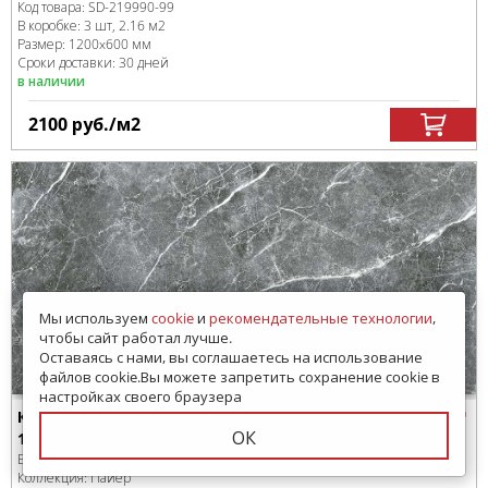
Код товара:
SD-219990
-99
В коробке
:
3 шт, 2.16 м
2
Размер:
1200x600 мм
Сроки доставки: 30 дней
в наличии
2100
руб.
/м
2
Мы используем
cookie
и
рекомендательные технологии
,
чтобы сайт работал лучше.
Оставаясь с нами, вы соглашаетесь на использование
файлов cookie.Вы можете запретить сохранение cookie в
настройках своего браузера
Керамогранит Гранитея G285 Payer Black MR
ОК
1200x600
Бренд:
Гранитея
Коллекция:
Пайер