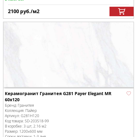
2100
руб.
/м
2
Керамогранит Гранитея G281 Payer Elegant MR
60x120
Бренд:
Гранитея
Коллекция:
Пайер
Артикул:
G281Н120
Код товара:
SD-203518
-99
В коробке
:
3 шт, 2.16 м
2
Размер:
1200x600 мм
Сроки доставки: 1-3 дня