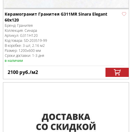
Керамогранит Гранитея G311MR Sinara Elegant
60x120
Бренд:
Гранитея
Коллекция:
Синара
Артикул:
G311Н120
Код товара:
SD-203519
-99
В коробке
:
3 шт, 2.16 м
2
Размер:
1200x600 мм
Сроки доставки: 1-3 дня
в наличии
2100
руб.
/м
2