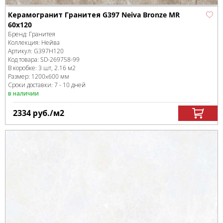
Керамогранит Гранитея G397 Neiva Bronze MR
60x120
Бренд:
Гранитея
Коллекция:
Нейва
Артикул:
G397Н120
Код товара:
SD-269758
-99
В коробке
:
3 шт, 2.16 м
2
Размер:
1200x600 мм
Сроки доставки: 7 - 10 дней
в наличии
2334
руб.
/м
2