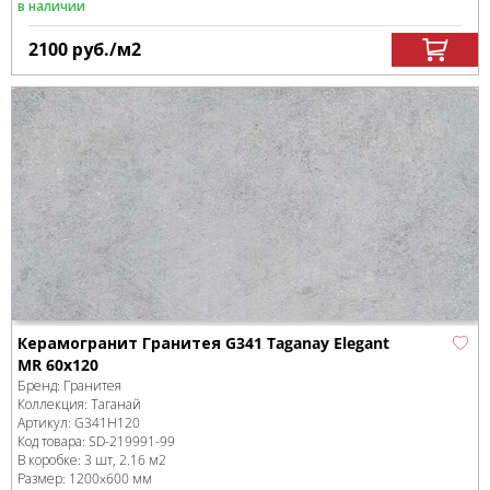
в наличии
2100
руб.
/м
2
Керамогранит Гранитея G341 Taganay Elegant
MR 60x120
Бренд:
Гранитея
Коллекция:
Таганай
Артикул:
G341Н120
Код товара:
SD-219991
-99
В коробке
:
3 шт, 2.16 м
2
Размер:
1200x600 мм