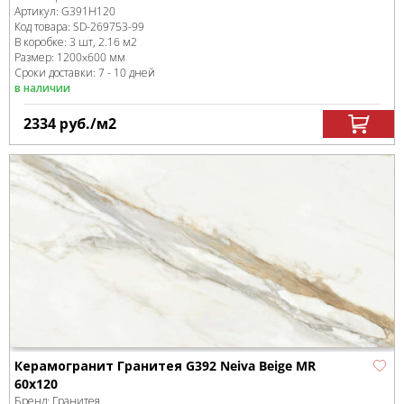
Артикул:
G391Н120
Код товара:
SD-269753
-99
В коробке
:
3 шт, 2.16 м
2
Размер:
1200x600 мм
Сроки доставки: 7 - 10 дней
в наличии
2334
руб.
/м
2
Керамогранит Гранитея G392 Neiva Beige MR
60x120
Бренд:
Гранитея