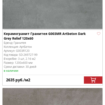
Керамогранит Гранитея G003MR Artbeton Dark
Grey Relief 120x60
Бренд:
Гранитея
Коллекция:
АртБетон
Артикул:
G003R120
Код товара:
SD-269727
-99
В коробке
:
3 шт, 2.16 м
2
Размер:
1200x600 мм
Сроки доставки: 30 дней
в наличии
2635
руб.
/м
2