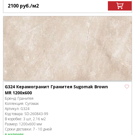
2100
руб.
/м
2
G324 Керамогранит Гранитея Sugomak Brown
MR 1200x600
Бренд:
Гранитея
Коллекция:
Сугомак
Артикул:
G324
Код товара:
SD-260843
-99
В коробке
:
3 шт, 2.16 м
2
Размер:
1200x600 мм
Сроки доставки: 7 - 10 дней
в наличии