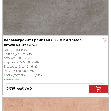
Керамогранит Гранитея G006MR Artbeton
Brown Relief 120x60
Бренд:
Гранитея
Коллекция:
АртБетон
Артикул:
G005R120
Код товара:
SD-269728
-99
В коробке
:
3 шт, 2.16 м
2
Размер:
1200x600 мм
Сроки доставки: 7 - 10 дней
в наличии
2635
руб.
/м
2