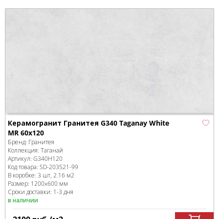
Керамогранит Гранитея G340 Taganay White
MR 60x120
Бренд:
Гранитея
Коллекция:
Таганай
Артикул:
G340Н120
Код товара:
SD-203521
-99
В коробке
:
3 шт, 2.16 м
2
Размер:
1200x600 мм
Сроки доставки: 1-3 дня
в наличии