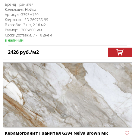
Бренд:
Гранитея
Коллекция:
Нейва
Артикул:
G393Н120
Код товара:
SD-269755
-99
В коробке
:
3 шт, 2.16 м
2
Размер:
1200x600 мм
Сроки доставки: 7 - 10 дней
в наличии
2426
руб.
/м
2
Керамогранит Гранитея G394 Neiva Brown MR