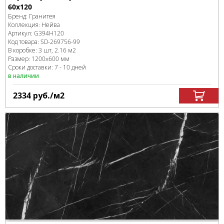
60x120
Бренд:
Гранитея
Коллекция:
Нейва
Артикул:
G394Н120
Код товара:
SD-269756
-99
В коробке
:
3 шт, 2.16 м
2
Размер:
1200x600 мм
Сроки доставки: 7 - 10 дней
в наличии
2334
руб.
/м
2