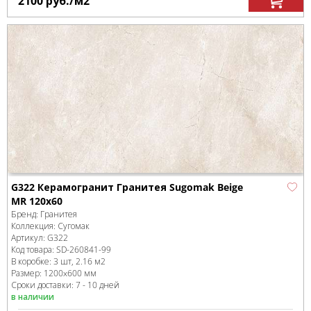
2100
руб.
/м
2
G322 Керамогранит Гранитея Sugomak Beige
MR 120x60
Бренд:
Гранитея
Коллекция:
Сугомак
Артикул:
G322
Код товара:
SD-260841
-99
В коробке
:
3 шт, 2.16 м
2
Размер:
1200x600 мм
Сроки доставки: 7 - 10 дней
в наличии