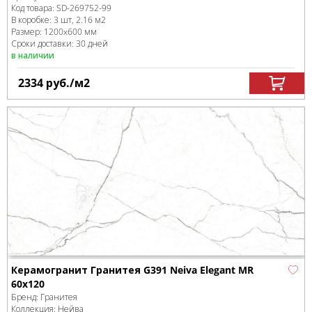
Код товара:
SD-269752
-99
В коробке
:
3 шт, 2.16 м
2
Размер:
1200x600 мм
Сроки доставки: 30 дней
в наличии
2334
руб.
/м
2
Керамогранит Гранитея G391 Neiva Elegant MR
60x120
Бренд:
Гранитея
Коллекция:
Нейва