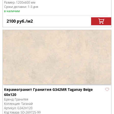
Размер:
1200x600 мм
Сроки доставки: 1-3 дня
в наличии
2100
руб.
/м
2
Керамогранит Гранитея G342MR Taganay Beige
60x120
Бренд:
Гранитея
Коллекция:
Таганай
Артикул:
G342Н120
Код товара:
SD-269725
-99