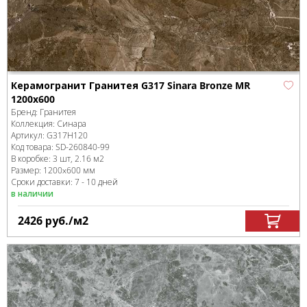
Керамогранит Гранитея G317 Sinara Bronze MR
1200x600
Бренд:
Гранитея
Коллекция:
Синара
Артикул:
G317Н120
Код товара:
SD-260840
-99
В коробке
:
3 шт, 2.16 м
2
Размер:
1200x600 мм
Сроки доставки: 7 - 10 дней
в наличии
2426
руб.
/м
2