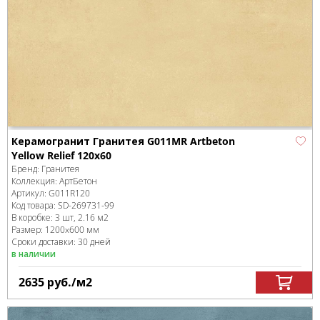
Керамогранит Гранитея G011MR Artbeton
Yellow Relief 120x60
Бренд:
Гранитея
Коллекция:
АртБетон
Артикул:
G011R120
Код товара:
SD-269731
-99
В коробке
:
3 шт, 2.16 м
2
Размер:
1200x600 мм
Сроки доставки: 30 дней
в наличии
2635
руб.
/м
2