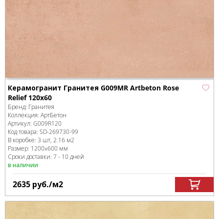
Керамогранит Гранитея G009MR Artbeton Rose
Relief 120x60
Бренд:
Гранитея
Коллекция:
АртБетон
Артикул:
G009R120
Код товара:
SD-269730
-99
В коробке
:
3 шт, 2.16 м
2
Размер:
1200x600 мм
Сроки доставки: 7 - 10 дней
в наличии
2635
руб.
/м
2