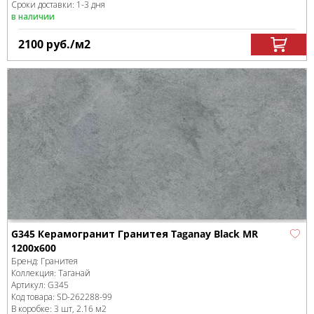
Сроки доставки: 1-3 дня
в наличии
2100
руб.
/м
2
G345 Керамогранит Гранитея Taganay Black MR
1200x600
Бренд:
Гранитея
Коллекция:
Таганай
Артикул:
G345
Код товара:
SD-262288
-99
В коробке
:
3 шт, 2.16 м
2