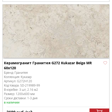
Керамогранит Гранитея G272 Kukazar Beige MR
60x120
Бренд:
Гранитея
Коллекция:
Куказар
Артикул:
G272Н120
Код товара:
SD-219989
-99
В коробке
:
3 шт, 2.16 м
2
Размер:
1200x600 мм
Сроки доставки: 1-3 дня
в наличии