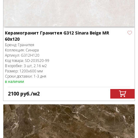
Керамогранит Гранитея G312 Sinara Beige MR
60x120
Бренд:
Гранитея
Коллекция:
Синара
Артикул:
G312Н120
Код товара:
SD-203520
-99
В коробке
:
3 шт, 2.16 м
2
Размер:
1200x600 мм
Сроки доставки: 1-3 дня
в наличии
2100
руб.
/м
2