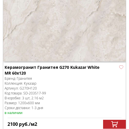
Керамогранит Гранитея G270 Kukazar White
MR 60x120
Бренд:
Гранитея
Коллекция:
Куказар
Артикул:
G270Н120
Код товара:
SD-203517
-99
В коробке
:
3 шт, 2.16 м
2
Размер:
1200x600 мм
Сроки доставки: 1-3 дня
в наличии
2100
руб.
/м
2