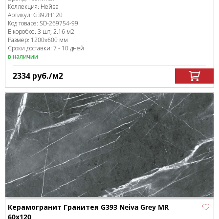
Коллекция:
Нейва
Артикул:
G392Н120
Код товара:
SD-269754
-99
В коробке
:
3 шт, 2.16 м
2
Размер:
1200x600 мм
Сроки доставки: 7 - 10 дней
в наличии
2334
руб.
/м
2
Керамогранит Гранитея G393 Neiva Grey MR
60x120