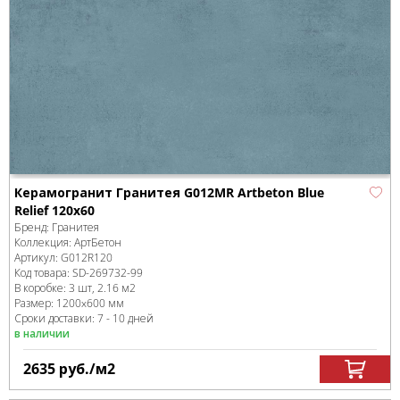
Керамогранит Гранитея G012MR Artbeton Blue
Relief 120x60
Бренд:
Гранитея
Коллекция:
АртБетон
Артикул:
G012R120
Код товара:
SD-269732
-99
В коробке
:
3 шт, 2.16 м
2
Размер:
1200x600 мм
Сроки доставки: 7 - 10 дней
в наличии
2635
руб.
/м
2