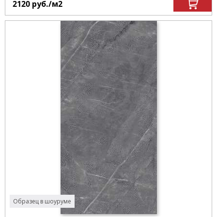
2120
руб.
/м
2
Образец в шоуруме