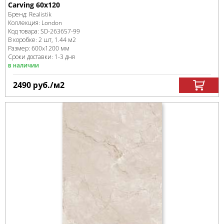
Carving 60x120
Бренд:
Realistik
Коллекция:
London
Код товара:
SD-263657
-99
В коробке
:
2 шт, 1.44 м
2
Размер:
600x1200 мм
Сроки доставки: 1-3 дня
в наличии
2490
руб.
/м
2