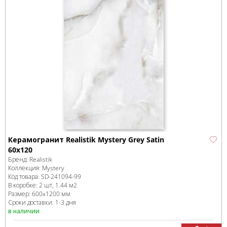
Керамогранит Realistik Mystery Grey Satin
60х120
Бренд:
Realistik
Коллекция:
Mystery
Код товара:
SD-241094
-99
В коробке
:
2 шт, 1.44 м
2
Размер:
600x1200 мм
Сроки доставки: 1-3 дня
в наличии