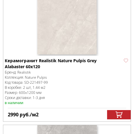
Керамогранит Realistik Nature Pulpis Grey
Alabaster 60x120
Бренд:
Realistik
Коллекция:
Nature Pulpis
Код товара:
SD-221497
-99
В коробке
:
2 шт, 1.44 м
2
Размер:
600x1200 мм
Сроки доставки: 1-3 дня
в наличии
2990
руб.
/м
2