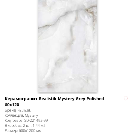
Керамогранит Realistik Mystery Grey Polished
60х120
Бренд:
Realistik
Коллекция:
Mystery
Код товара:
SD-221492
-99
В коробке
:
2 шт, 1.44 м
2
Размер:
600x1200 мм