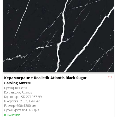
Керамогранит Realistik Atlantis Black Sugar
Carving 60x120
Бренд:
Realistik
Коллекция:
Atlantis
Код товара:
SD-271567
-99
В коробке
:
2 шт, 1.44 м
2
Размер:
600x1200 мм
Сроки доставки: 1-3 дня
в наличии