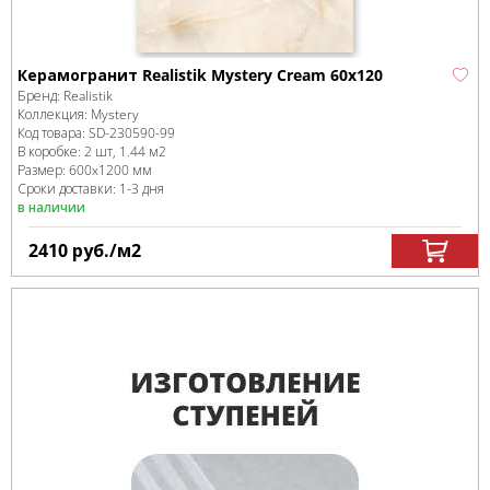
Керамогранит Realistik Mystery Cream 60х120
Бренд:
Realistik
Коллекция:
Mystery
Код товара:
SD-230590
-99
В коробке
:
2 шт, 1.44 м
2
Размер:
600x1200 мм
Сроки доставки: 1-3 дня
в наличии
2410
руб.
/м
2