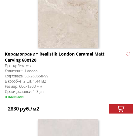
Керамогранит Realistik London Caramel Matt
Carving 60x120
Бренд:
Realistik
Коллекция:
London
Код товара:
SD-263658
-99
В коробке
:
2 шт, 1.44 м
2
Размер:
600x1200 мм
Сроки доставки: 1-3 дня
в наличии
2830
руб.
/м
2