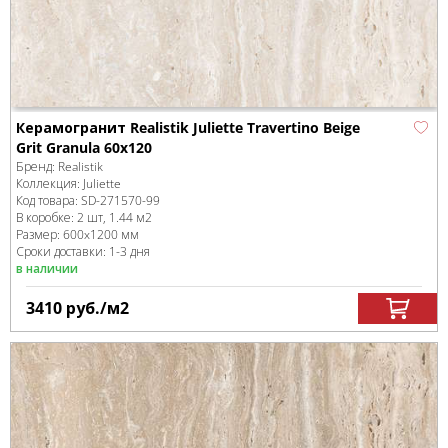
Керамогранит Realistik Juliette Travertino Beige
Grit Granula 60x120
Бренд:
Realistik
Коллекция:
Juliette
Код товара:
SD-271570
-99
В коробке
:
2 шт, 1.44 м
2
Размер:
600x1200 мм
Сроки доставки: 1-3 дня
в наличии
3410
руб.
/м
2