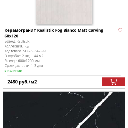
Керамогранит Realistik Fog Bianco Matt Carving
60x120
Бренд:
Realistik
Коллекция:
Fog
Код товара:
SD-263642
-99
В коробке
:
2 шт, 1.44 м
2
Размер:
600x1200 мм
Сроки доставки: 1-3 дня
в наличии
2480
руб.
/м
2