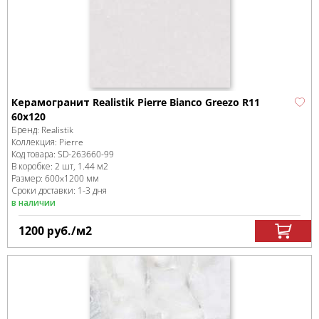
Керамогранит Realistik Pierre Bianco Greezo R11
60x120
Бренд:
Realistik
Коллекция:
Pierre
Код товара:
SD-263660
-99
В коробке
:
2 шт, 1.44 м
2
Размер:
600x1200 мм
Сроки доставки: 1-3 дня
в наличии
1200
руб.
/м
2