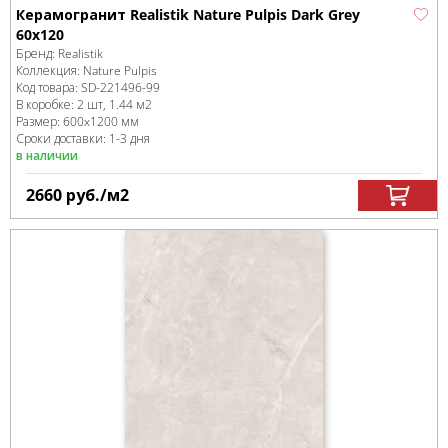
Керамогранит Realistik Nature Pulpis Dark Grey
60x120
Бренд:
Realistik
Коллекция:
Nature Pulpis
Код товара:
SD-221496
-99
В коробке
:
2 шт, 1.44 м
2
Размер:
600x1200 мм
Сроки доставки: 1-3 дня
в наличии
2660
руб.
/м
2