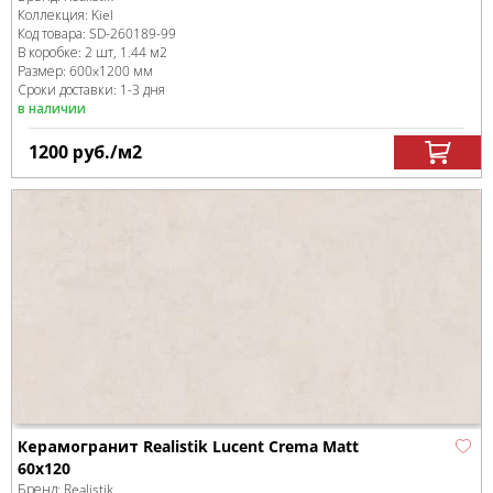
Коллекция:
Kiel
Код товара:
SD-260189
-99
В коробке
:
2 шт, 1.44 м
2
Размер:
600x1200 мм
Сроки доставки: 1-3 дня
в наличии
1200
руб.
/м
2
Керамогранит Realistik Lucent Crema Matt
60x120
Бренд:
Realistik