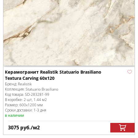
Керамогранит Realistik Statuario Brasiliano
Textura Carving 60x120
Бренд:
Realistik
Коллекция:
Statuario Brasiliano
Код товара:
SD-283281
-99
В коробке
:
2 шт, 1.44 м
2
Размер:
600x1200 мм
Сроки доставки: 1-3 дня
в наличии
3075
руб.
/м
2