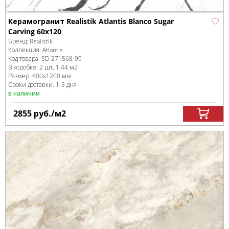
Керамогранит Realistik Atlantis Blanco Sugar
Carving 60x120
Бренд:
Realistik
Коллекция:
Atlantis
Код товара:
SD-271568
-99
В коробке
:
2 шт, 1.44 м
2
Размер:
600x1200 мм
Сроки доставки: 1-3 дня
в наличии
2855
руб.
/м
2