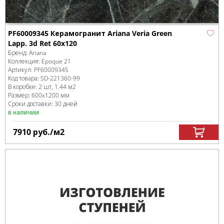
PF60009345 Керамогранит Ariana Veria Green
Lapp. 3d Ret 60x120
Бренд:
Ariana
Коллекция:
Epoque 21
Артикул:
PF60009345
Код товара:
SD-221360
-99
В коробке
:
2 шт, 1.44 м
2
Размер:
600x1200 мм
Сроки доставки: 30 дней
в наличии
7910
руб.
/м
2