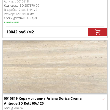
Артикул:
0010818
Код товара:
SD-257570
-99
В коробке
:
2 шт, 1.44 м
2
Размер:
1200x600 мм
Сроки доставки: 1-3 дня
в наличии
10042
руб.
/м
2
0010819 Керамогранит Ariana Dorica Crema
Antique 3D Rett 60x120
Бренд:
Ariana