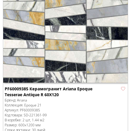
PF60009385 Керамогранит Ariana Epoque
Tesserae Antique R 60X120
Бренд:
Ariana
Коллекция:
Epoque 21
Артикул:
PF60009385
Код товара:
SD-221361
-99
В коробке
:
2 шт, 1.44 м
2
Размер:
600x1200 мм
Сроки доставки: 30 дней