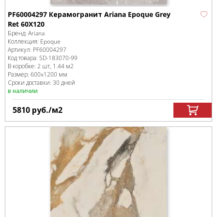
PF60004297 Керамогранит Ariana Epoque Grey
Ret 60X120
Бренд:
Ariana
Коллекция:
Epoque
Артикул:
PF60004297
Код товара:
SD-183070
-99
В коробке
:
2 шт, 1.44 м
2
Размер:
600x1200 мм
Сроки доставки: 30 дней
в наличии
5810
руб.
/м
2