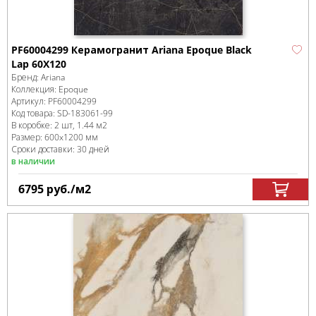
PF60004299 Керамогранит Ariana Epoque Black
Lap 60X120
Бренд:
Ariana
Коллекция:
Epoque
Артикул:
PF60004299
Код товара:
SD-183061
-99
В коробке
:
2 шт, 1.44 м
2
Размер:
600x1200 мм
Сроки доставки: 30 дней
в наличии
6795
руб.
/м
2