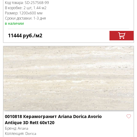
Код товара:
SD-257568
-99
В коробке
:
2 шт, 1.44 м
2
Размер:
1200x600 мм
Сроки доставки: 1-3 дня
в наличии
11444
руб.
/м
2
0010818 Керамогранит Ariana Dorica Avorio
Antique 3D Rett 60x120
Бренд:
Ariana
Коллекция:
Dorica