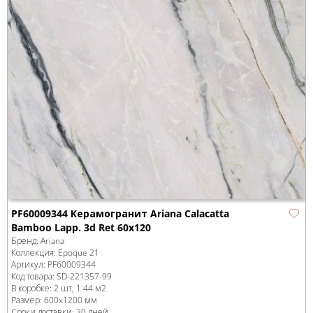
PF60009344 Керамогранит Ariana Calacatta
Bamboo Lapp. 3d Ret 60x120
Бренд:
Ariana
Коллекция:
Epoque 21
Артикул:
PF60009344
Код товара:
SD-221357
-99
В коробке
:
2 шт, 1.44 м
2
Размер:
600x1200 мм
Сроки доставки: 30 дней