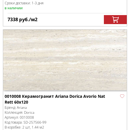
Сроки доставки: 1-3 дня
в наличии
7338
руб.
/м
2
0010008 Керамогранит Ariana Dorica Avorio Nat
Rett 60x120
Бренд:
Ariana
Коллекция:
Dorica
Артикул:
0010008
Код товара:
SD-257566
-99
В коробке
:
2 шт, 1.44 м
2