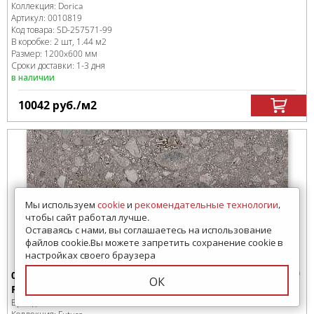
Коллекция:
Dorica
Артикул:
0010819
Код товара:
SD-257571
-99
В коробке
:
2 шт, 1.44 м
2
Размер:
1200x600 мм
Сроки доставки: 1-3 дня
в наличии
10042
руб.
/м
2
Мы используем
cookie
и
рекомендательные технологии
,
чтобы сайт работал лучше.
Оставаясь с нами, вы соглашаетесь на использование
файлов cookie.Вы можете запретить сохранение cookie в
настройках своего браузера
0002950 Керамогранит Ariana Futura Tortora Nat
ОК
Ret 60х120
Бренд:
Ariana