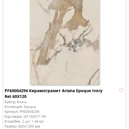
PF60004294 Керамогранит Ariana Epoque Ivory
Ret 60X120
Бренд:
Ariana
Коллекция:
Epoque
Артикул:
PF60004294
Код товара:
SD-183071
-99
В коробке
:
2 шт, 1.44 м
2
Размер:
600x1200 мм