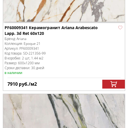
PF60009341 Керамогранит Ariana Arabescato
Lapp. 3d Ret 60x120
Бренд:
Ariana
Коллекция:
Epoque 21
Артикул:
PF60009341
Код товара:
SD-221356
-99
В коробке
:
2 шт, 1.44 м
2
Размер:
600x1200 мм
Сроки доставки: 30 дней
в наличии
7910
руб.
/м
2