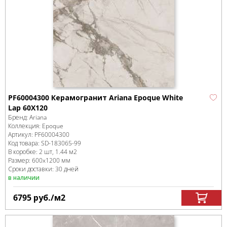
PF60004300 Керамогранит Ariana Epoque White
Lap 60X120
Бренд:
Ariana
Коллекция:
Epoque
Артикул:
PF60004300
Код товара:
SD-183065
-99
В коробке
:
2 шт, 1.44 м
2
Размер:
600x1200 мм
Сроки доставки: 30 дней
в наличии
6795
руб.
/м
2