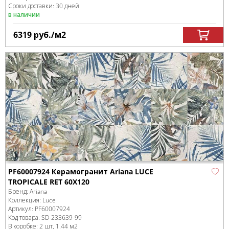
Сроки доставки: 30 дней
в наличии
6319
руб.
/м
2
PF60007924 Керамогранит Ariana LUCE
TROPICALE RET 60X120
Бренд:
Ariana
Коллекция:
Luce
Артикул:
PF60007924
Код товара:
SD-233639
-99
В коробке
:
2 шт, 1.44 м
2