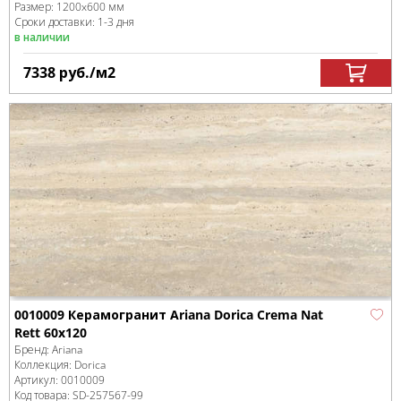
Размер:
1200x600 мм
Сроки доставки: 1-3 дня
в наличии
7338
руб.
/м
2
0010009 Керамогранит Ariana Dorica Crema Nat
Rett 60x120
Бренд:
Ariana
Коллекция:
Dorica
Артикул:
0010009
Код товара:
SD-257567
-99