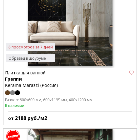
8 просмотров за 7 дней
Образец в шоуруме
Плитка для ванной
Греппи
Kerama Marazzi (Россия)
Размер:
600x600 мм
600x1195 мм
400x1200 мм
В наличии
2188
руб./м2
от