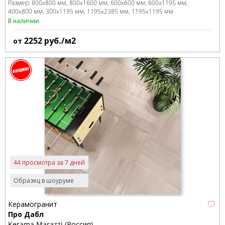
Размер:
800x800 мм
800x1600 мм
600x600 мм
600x1195 мм
400x800 мм
300x1195 мм
1195x2385 мм
1195x1195 мм
В наличии
2252
руб./м2
от
44 просмотра за 7 дней
Образец в шоуруме
Керамогранит
Про Дабл
Kerama Marazzi (Россия)