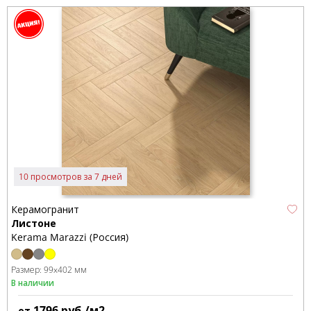
10 просмотров за 7 дней
Керамогранит
Листоне
Kerama Marazzi (Россия)
Размер:
99x402 мм
В наличии
1796
руб./м2
от