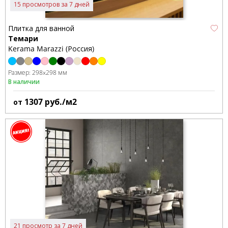
15 просмотров за 7 дней
Плитка для ванной
Темари
Kerama Marazzi (Россия)
Размер:
298x298 мм
В наличии
1307
руб./м2
от
21 просмотр за 7 дней