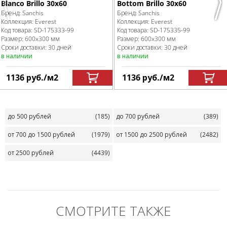
Blanco Brillo 30x60
Bottom Brillo 30x60
Previous
Nex
Бренд:
Sanchis
Бренд:
Sanchis
Коллекция:
Everest
Коллекция:
Everest
Код товара:
SD-175333
-99
Код товара:
SD-175335
-99
Размер:
600x300 мм
Размер:
600x300 мм
Сроки доставки: 30 дней
Сроки доставки: 30 дней
в наличии
в наличии
1136
руб.
/м
2
1136
руб.
/м
2
до 500 рублей
(185)
до 700 рублей
(389)
от 700 до 1500 рублей
(1979)
от 1500 до 2500 рублей
(2482)
от 2500 рублей
(4439)
СМОТРИТЕ ТАКЖЕ