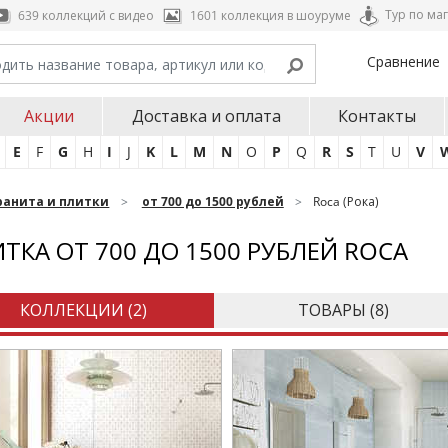
Тур по ма
639 коллекций с видео
1601 коллекция в шоуруме
Сравнение
Акции
Доставка и оплата
Контакты
E
F
G
H
I
J
K
L
M
N
O
P
Q
R
S
T
U
V
ранита и плитки
от 700 до 1500 рублей
Roca (Рока)
ТКА ОТ 700 ДО 1500 РУБЛЕЙ ROCA
КОЛЛЕКЦИИ (
2
)
ТОВАРЫ (
8
)