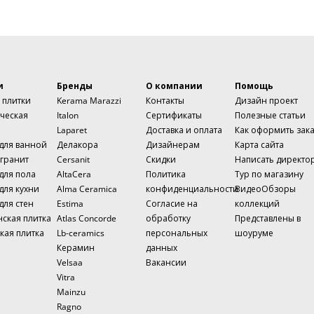
и
Бренды
О компании
Помощь
 плитки
Kerama Marazzi
Контакты
Дизайн проект
ческая
Italon
Сертификаты
Полезные статьи
Laparet
Доставка и оплата
Как оформить зак
 для ванной
Делакора
Дизайнерам
Карта сайта
гранит
Cersanit
Скидки
Написать директо
для пола
AltaCera
Политика
Тур по магазину
для кухни
Alma Ceramica
конфиденциальности
ВидеоОбзоры
для стен
Estima
Согласие на
коллекций
нская плитка
Atlas Concorde
обработку
Представлены в
кая плитка
Lb-ceramics
персональных
шоуруме
Керамин
данных
Velsaa
Вакансии
Vitra
Mainzu
Ragno