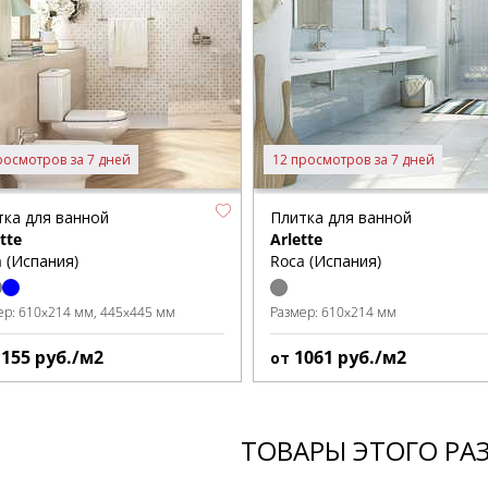
росмотров за 7 дней
12 просмотров за 7 дней
тка для ванной
Плитка для ванной
tte
Arlette
 (Испания)
Roca (Испания)
ер:
610x214 мм
445x445 мм
Размер:
610x214 мм
1155
руб./м2
1061
руб./м2
от
ТОВАРЫ ЭТОГО РА