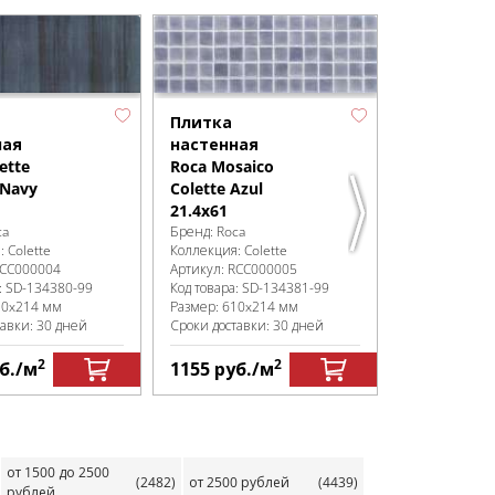
Плитка
Плитка
ная
настенная
настенная
ette
Roca Mosaico
Roca Mosai
 Navy
Colette Azul
Colette Bla
21.4х61
21.4х61
ca
Бренд:
Roca
Бренд:
Roca
я:
Colette
Коллекция:
Colette
Коллекция:
Co
CC000004
Артикул:
RCC000005
Артикул:
RCC0
:
SD-134380
-99
Код товара:
SD-134381
-99
Код товара:
SD
10x214 мм
Размер:
610x214 мм
Размер:
610x
тавки: 30 дней
Сроки доставки: 30 дней
Сроки доставк
2
2
б.
/м
1155
руб.
/м
1155
руб.
от 1500 до 2500
(2482)
от 2500 рублей
(4439)
рублей