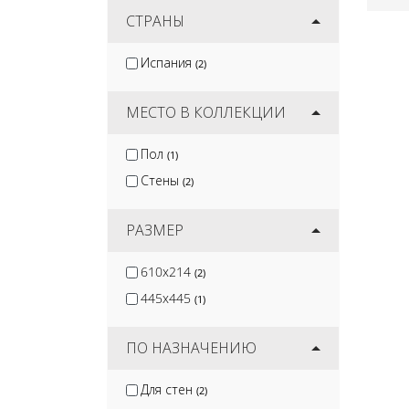
Kerama Marazzi
СТРАНЫ
(144)
Cersanit
(92)
Испания
(2)
Керамин
(101)
White Hills
(14)
МЕСТО В КОЛЛЕКЦИИ
Пол
(1)
Стены
(2)
РАЗМЕР
610x214
(2)
445x445
(1)
ПО НАЗНАЧЕНИЮ
Для стен
(2)