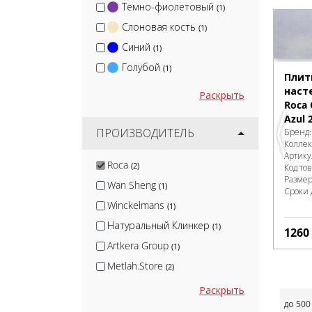
Темно-фиолетовый
(1)
Слоновая кость
(1)
Синий
(1)
Голубой
(1)
Плит
наст
Раскрыть
Roca 
Azul 
ПРОИЗВОДИТЕЛЬ
Бренд
Колле
Артику
Roca
(2)
Код то
Разме
Wan Sheng
(1)
Сроки 
Winckelmans
(1)
Натуральный Клинкер
(1)
1260
Artkera Group
(1)
Metlah.Store
(2)
Kirovit
(22)
Раскрыть
до 500
Arcadia Ceramica
(3)