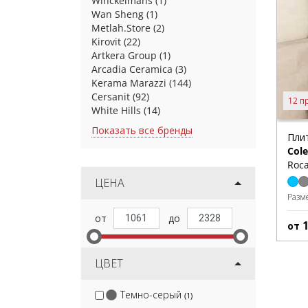
Winckelmans
(1)
Wan Sheng
(1)
Metlah.Store
(2)
Kirovit
(22)
Artkera Group
(1)
Arcadia Ceramica
(3)
Kerama Marazzi
(144)
Cersanit
(92)
12 п
White Hills
(14)
Показать все бренды
Пли
Cole
Roca
ЦЕНА
Разм
от
ЦВЕТ
Темно-серый
(1)