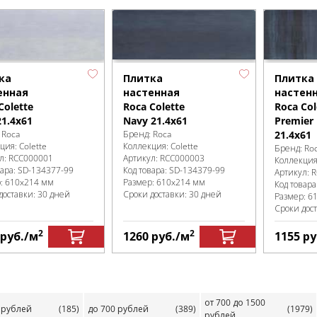
ка
Плитка
Плитка
енная
настенная
настен
Colette
Roca Colette
Roca Col
21.4х61
Navy 21.4х61
Premier
:
Roca
Бренд:
Roca
21.4х61
кция:
Colette
Коллекция:
Colette
Бренд:
Ro
л:
RCC000001
Артикул:
RCC000003
Коллекци
вара:
SD-134377
-99
Код товара:
SD-134379
-99
Артикул:
R
р:
610x214 мм
Размер:
610x214 мм
Код товара
доставки: 30 дней
Сроки доставки: 30 дней
Размер:
6
Сроки дос
2
2
руб.
/м
1260
руб.
/м
1155
ру
от 700 до 1500
 рублей
(185)
до 700 рублей
(389)
(1979)
рублей