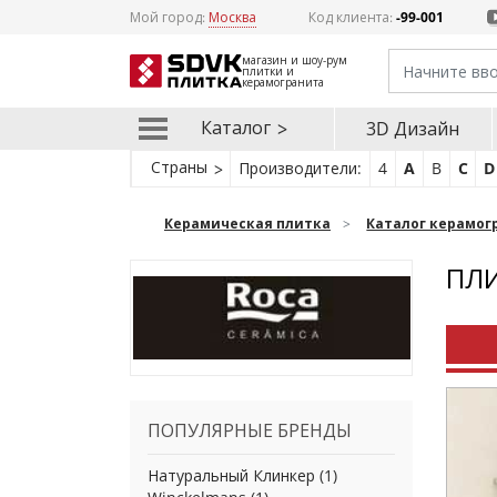
Мой город:
Москва
Код клиента:
-99-001
магазин и шоу-рум
плитки и
керамогранита
Каталог
3D Дизайн
Страны
Производители:
4
A
B
C
D
Керамическая плитка
Каталог керамог
ПЛИ
ПОПУЛЯРНЫЕ БРЕНДЫ
Натуральный Клинкер
(1)