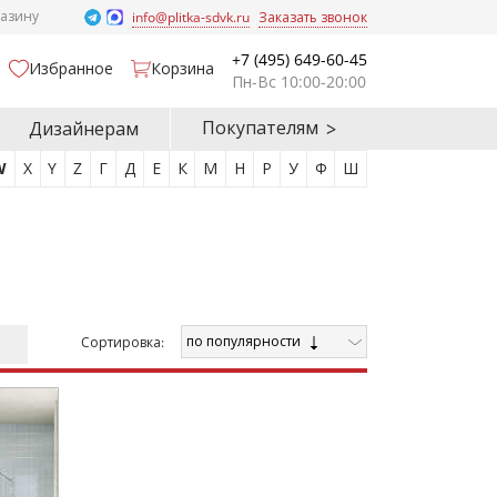
газину
info@plitka-sdvk.ru
Заказать звонок
+7 (495) 649-60-45
Избранное
Корзина
Пн-Вс 10:00-20:00
Покупателям
Дизайнерам
W
X
Y
Z
Г
Д
Е
К
М
Н
Р
У
Ф
Ш
по популярности
Cортировка: