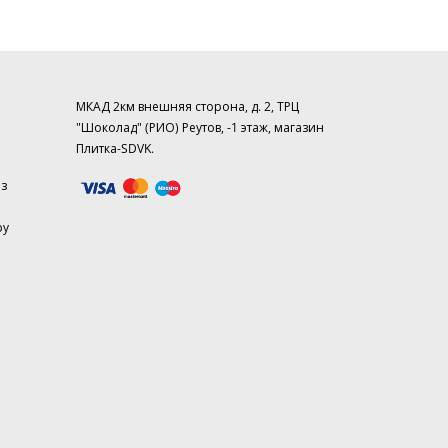
МКАД 2км внешняя сторона, д. 2, ТРЦ
"Шоколад" (РИО) Реутов, -1 этаж, магазин
Плитка-SDVK.
аз
ру