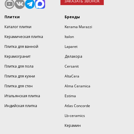
ЗАКАЗАТЬ ЗВОНОК
Плитки
Бренды
Каталог плитки
Kerama Marazzi
Керамическая плитка
Italon
Плитка для ванной
Laparet
Керамогранит
Делакора
Плитка для пола
Cersanit
Плитка для кухни
AltaCera
Плитка для стен
Alma Ceramica
Итальянская плитка
Estima
Индийская плитка
Atlas Concorde
Lb-ceramics
Керамин