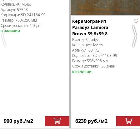
Коллекция:
Molto
Артикул:
57543
Код товара:
SD-241164
-99
Размер:
750x250 мм
Керамогранит
Сроки доставки: 1-3 дня
Paradyz Lamiera
в наличии
Brown 59,8х59,8
Previous
Nex
Бренд:
Paradyz
Коллекция:
Molto
Артикул:
60172
Код товара:
SD-241163
-99
Размер:
598x598 мм
Сроки доставки: 30 дней
в наличии
900
руб.
/м
2
6239
руб.
/м
2