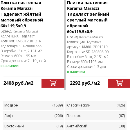
Плитка настенная
Плитка настенная
Kerama Marazzi
Kerama Marazzi
Таделакт жёлтый
Таделакт зелёный
матовый обрезной
светлый матовый
60x119,5x0,9
обрезной
Бренд:
Kerama Marazzi
60x119,5x0,9
Коллекция:
Таделакт
Бренд:
Kerama Marazzi
Артикул:
KM6012B0121R
Коллекция:
Таделакт
Код товара:
SD-280807
-99
Артикул:
KM6012B0131R
В коробке
:
3 шт, 2.151 м
2
Код товара:
SD-280808
-99
Размер:
600x1195 мм
В коробке
:
3 шт, 2.151 м
2
Сроки доставки: 7 - 10 дней
Размер:
600x1195 мм
в наличии
Сроки доставки: 1-3 дня
в наличии
2408
руб.
/м
2
2292
руб.
/м
2
Модерн
(1589)
Классический
(426)
Лофт
(206)
Пэчворк
(67)
Восточный
(19)
Английский
(38)