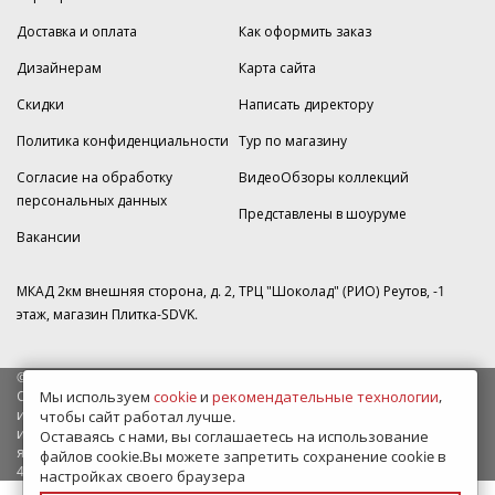
Доставка и оплата
Как оформить заказ
Дизайнерам
Карта сайта
Скидки
Написать директору
Политика конфиденциальности
Тур по магазину
Согласие на обработку
ВидеоОбзоры коллекций
персональных данных
Представлены в шоуруме
Вакансии
МКАД 2км внешняя сторона, д. 2, ТРЦ "Шоколад" (РИО) Реутов, -1
этаж, магазин Плитка-SDVK.
© 2009—2026 г. Все права защищены
Мы используем
cookie
и
рекомендательные технологии
,
Обращаем Ваше внимание на то, что данный интернет-сайт носит
исключительно информационный характер и ни при каких условиях
чтобы сайт работал лучше.
информационные материалы и цены, размещенные на сайте, не
Оставаясь с нами, вы соглашаетесь на использование
являются публичной офертой, определяемой положениями Статьи
файлов cookie.Вы можете запретить сохранение cookie в
437 Гражданского кодекса РФ.
настройках своего браузера