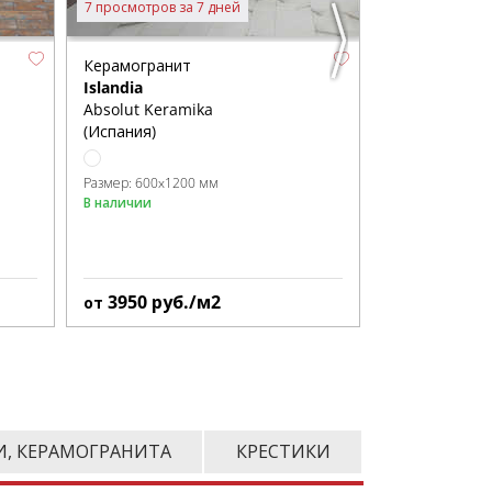
7 просмотров за 7 дней
16 просмотров 
Керамогранит
Керамограни
Islandia
Praga Onyx
Absolut Keramika
Gravita (Инди
(Испания)
Размер:
1600x8
В наличии
Размер:
600x1200 мм
В наличии
3950
руб./м2
3085
руб
от
от
И, КЕРАМОГРАНИТА
КРЕСТИКИ