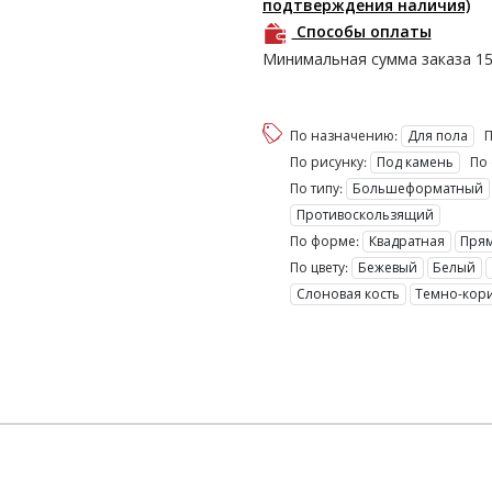
подтверждения наличия)
Способы оплаты
Минимальная сумма заказа
1
По назначению:
Для пола
П
По рисунку:
Под камень
По 
По типу:
Большеформатный
Противоскользящий
По форме:
Квадратная
Пря
По цвету:
Бежевый
Белый
Слоновая кость
Темно-кор