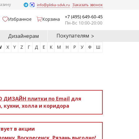
газину
info@plitka-sdvk.ru
Заказать звонок
+7 (495) 649-60-45
Избранное
Корзина
Пн-Вс 10:00-20:00
Покупателям
Дизайнерам
W
X
Y
Z
Г
Д
Е
К
М
Н
Р
У
Ф
Ш
D ДИЗАЙН
плитки по Email
для
, кухни, холла и коридора
вует в акции
ломну, Воскресенск, Рязань выгодно!