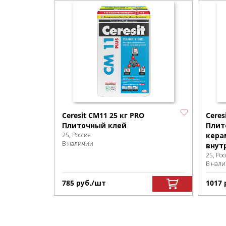
Ceresit CM11 25 кг PRO
Ceres
Плиточный клей
Плит
25, Россия
кера
В наличии
внут
25, Рос
В нал
785
р
уб.
/шт
1017