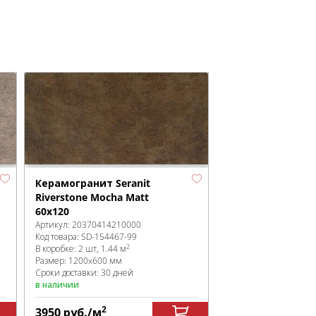
Керамогранит Seranit
Riverstone Mocha Matt
60x120
Артикул:
20370414210000
Код товара:
SD-154467
-99
2
В коробке
:
2 шт, 1.44 м
Размер:
1200x600 мм
Сроки доставки: 30 дней
в наличии
2
3950
руб.
/м