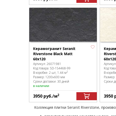
Керамогранит Seranit
Керам
Riverstone Black Matt
Rivers
60x120
60x12
Артикул:
26071981
Артикул
Код товара:
SD-154468
-99
Код това
2
В коробке
:
2 шт, 1.44 м
В короб
Размер:
1200x600 мм
Размер:
Сроки доставки: 30 дней
Сроки д
в наличии
2
3950
руб.
/м
3950
Коллекция плитки Seranit Riverstone, произв