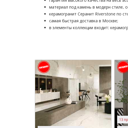
гарантия высокого качества на весь ас
материал под камень в модерн стиле, 
керамогранит Серанит Riverstone по ст
самая быстрая доставка в Москве;
в элементы коллекции входит: керамогр
13 п