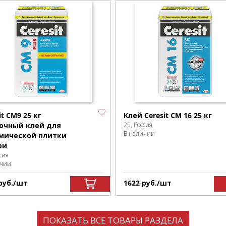
it CM9 25 кг
Клей Ceresit СМ 16 25 кг
очный клей для
25, Россия
В наличии
мической плитки
ри
сия
ичии
р
уб.
/шт
1622
р
уб.
/шт
ПОКАЗАТЬ ВСЕ ТОВАРЫ РАЗДЕЛА