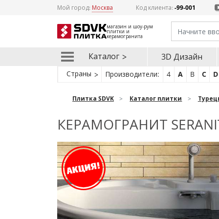
Мой город:
Москва
Код клиента:
-99-001
магазин и шоу-рум
плитки и
керамогранита
Каталог
3D Дизайн
Страны
Производители:
4
A
B
C
D
Плитка SDVK
Каталог плитки
Турец
КЕРАМОГРАНИТ SERANI