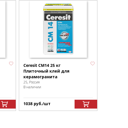
Ceresit CM14 25 кг
Плиточный клей для
керамогранита
25, Россия
В наличии
1038
р
уб.
/шт