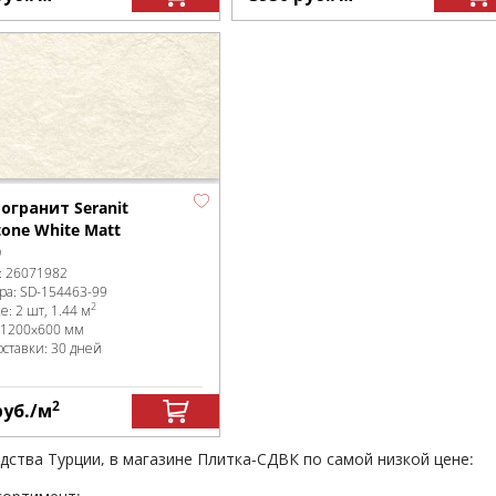
огранит Seranit
tone White Matt
0
:
26071982
ра:
SD-154463
-99
2
ке
:
2 шт, 1.44 м
1200x600 мм
оставки: 30 дней
2
руб.
/м
одства Турции, в магазине Плитка-СДВК по самой низкой цене: