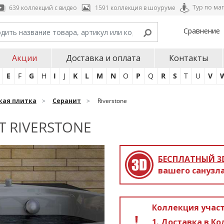
Тур по ма
639 коллекций с видео
1591 коллекция в шоуруме
Сравнение
Акции
Доставка и оплата
Контакты
E
F
G
H
I
J
K
L
M
N
O
P
Q
R
S
T
U
V
кая плитка
Серанит
Riverstone
T RIVERSTONE
БЕСПЛАТНЫЙ 3
вашего санузла
Коллекция участ
Доставка в Ко