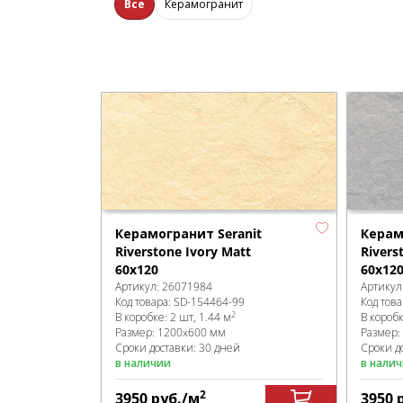
Все
Керамогранит
Керамогранит Seranit
Керам
Riverstone Ivory Matt
Rivers
60x120
60x12
Артикул:
26071984
Артикул
Код товара:
SD-154464
-99
Код това
2
В коробке
:
2 шт, 1.44 м
В короб
Размер:
1200x600 мм
Размер:
Сроки доставки: 30 дней
Сроки д
в наличии
в нали
2
3950
руб.
/м
3950