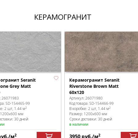
КЕРАМОГРАНИТ
огранит Seranit
Керамогранит Seranit
tone Grey Matt
Riverstone Brown Matt
0
60x120
:
26071983
Артикул:
26071980
ра:
SD-154465
-99
Код товара:
SD-154466
-99
2
2
ке
:
2 шт, 1.44 м
В коробке
:
2 шт, 1.44 м
1200x600 мм
Размер:
1200x600 мм
оставки: 30 дней
Сроки доставки: 30 дней
чии
в наличии
2
2
руб.
/м
3950
руб.
/м