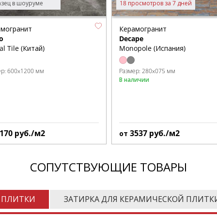
зец в шоуруме
18 просмотров за 7 дней
амогранит
Керамогранит
o
Decape
al Tile (Китай)
Monopole (Испания)
ер:
600x1200 мм
Размер:
280x075 мм
В наличии
170
руб./м2
3537
руб./м2
от
СОПУТСТВУЮЩИЕ ТОВАРЫ
 ПЛИТКИ
ЗАТИРКА ДЛЯ КЕРАМИЧЕСКОЙ ПЛИТК