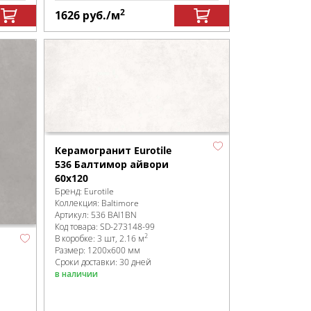
2
1626
руб.
/м
Керамогранит Eurotile
536 Балтимор айвори
60x120
Бренд:
Eurotile
Коллекция:
Baltimore
Артикул:
536 BAI1BN
Код товара:
SD-273148
-99
2
В коробке
:
3 шт, 2.16 м
Размер:
1200x600 мм
Сроки доставки: 30 дней
в наличии