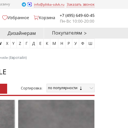
газину
info@plitka-sdvk.ru
Заказать звонок
+7 (495) 649-60-45
Избранное
Корзина
Пн-Вс 10:00-20:00
Покупателям
Дизайнерам
W
X
Y
Z
Г
Д
Е
К
М
Н
Р
У
Ф
Ш
rotile (Евротайл)
LE
по популярности
Cортировка: