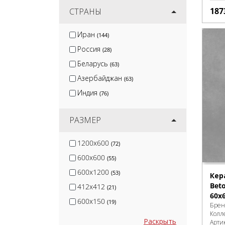
187
KerLab
СТРАНЫ
(2)
Nadis
(2)
Иран
(144)
Diamond Ceramics
(21)
Россия
(28)
Metlah.Store
(22)
Беларусь
(63)
Азербайджан
(63)
Индия
(76)
РАЗМЕР
1200x600
(72)
600x600
(55)
600x1200
(53)
Кер
Beto
412x412
(21)
60x
600x150
(19)
Брен
Колл
Раскрыть
Арти