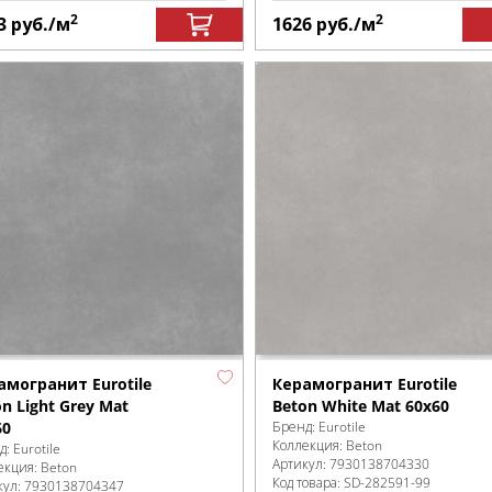
2
2
3
руб.
/м
1626
руб.
/м
амогранит Eurotile
Керамогранит Eurotile
n Light Grey Mat
Beton White Mat 60x60
60
Бренд:
Eurotile
Коллекция:
Beton
д:
Eurotile
Артикул:
7930138704330
екция:
Beton
Код товара:
SD-282591
-99
кул:
7930138704347