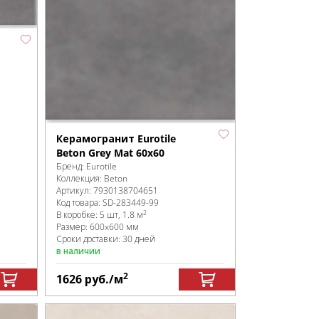
Керамогранит Eurotile
Beton Grey Mat 60x60
Бренд:
Eurotile
Коллекция:
Beton
Артикул:
7930138704651
Код товара:
SD-283449
-99
2
В коробке
:
5 шт, 1.8 м
Размер:
600x600 мм
Сроки доставки: 30 дней
в наличии
2
1626
руб.
/м