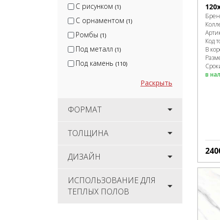
С рисунком
120
(1)
Брен
С орнаментом
(1)
Колл
Арти
Ромбы
(1)
Код т
Под металл
В ко
(1)
Разм
Под камень
(110)
Срок
в на
Раскрыть
ФОРМАТ
ТОЛЩИНА
240
ДИЗАЙН
ИСПОЛЬЗОВАНИЕ ДЛЯ
ТЕПЛЫХ ПОЛОВ