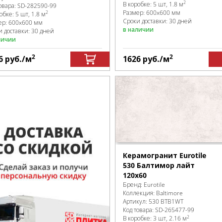
2
В коробке
:
5 шт, 1.8 м
овара:
SD-282590
-99
Размер:
600x600 мм
2
робке
:
5 шт, 1.8 м
Сроки доставки: 30 дней
ер:
600x600 мм
в наличии
и доставки: 30 дней
личии
2
2
6
руб.
/м
1626
руб.
/м
Керамогранит Eurotile
530 Балтимор лайт
120x60
Бренд:
Eurotile
Коллекция:
Baltimore
Артикул:
530 BTB1WT
Код товара:
SD-265477
-99
2
В коробке
:
3 шт, 2.16 м