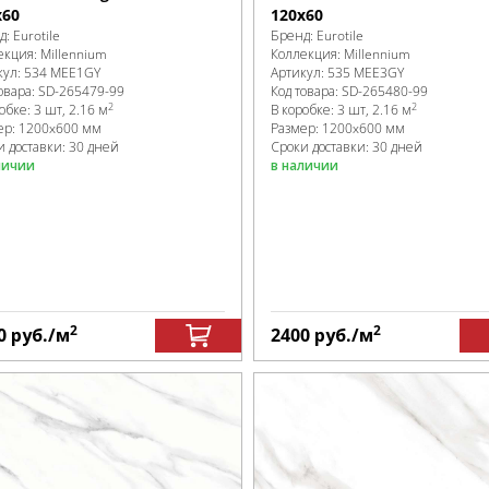
х60
120х60
д:
Eurotile
Бренд:
Eurotile
екция:
Millennium
Коллекция:
Millennium
кул:
534 MEE1GY
Артикул:
535 MEE3GY
овара:
SD-265479
-99
Код товара:
SD-265480
-99
2
2
робке
:
3 шт, 2.16 м
В коробке
:
3 шт, 2.16 м
ер:
1200x600 мм
Размер:
1200x600 мм
и доставки: 30 дней
Сроки доставки: 30 дней
личии
в наличии
2
2
0
руб.
/м
2400
руб.
/м