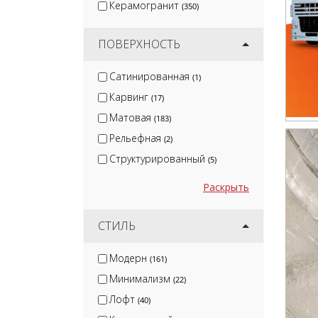
Керамогранит
(350)
ПОВЕРХНОСТЬ
Сатинированная
(1)
Карвинг
(17)
Матовая
(183)
Рельефная
(2)
Структурированный
(5)
Раскрыть
СТИЛЬ
Модерн
(161)
Минимализм
(22)
Лофт
(40)