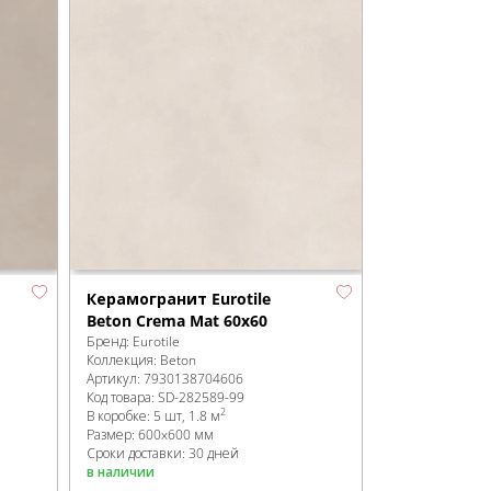
Керамогранит Eurotile
Beton Crema Mat 60x60
Бренд:
Eurotile
Коллекция:
Beton
Артикул:
7930138704606
Код товара:
SD-282589
-99
2
В коробке
:
5 шт, 1.8 м
Размер:
600x600 мм
Сроки доставки: 30 дней
в наличии