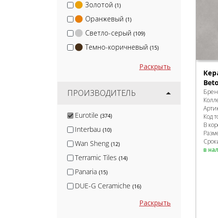
Золотой
(1)
Оранжевый
(1)
Светло-серый
(109)
Темно-коричневый
(15)
Раскрыть
Кер
Bet
Брен
ПРОИЗВОДИТЕЛЬ
Колл
Арти
Eurotile
(374)
Код т
В ко
Interbau
(10)
Разм
Срок
Wan Sheng
(12)
в на
Terramic Tiles
(14)
Panaria
(15)
DUE-G Ceramiche
(16)
Zerde Tile 2cm
(17)
Раскрыть
Arcadia Ceramica
(177)