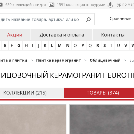
Тур по ма
639 коллекций с видео
1591 коллекция в шоуруме
Сравнение
Акции
Доставка и оплата
Контакты
E
F
G
H
I
J
K
L
M
N
O
P
Q
R
S
T
U
V
нита и плитки
Плитка керамогранит
Облицовочный
Eu
ИЦОВОЧНЫЙ КЕРАМОГРАНИТ EUROTI
КОЛЛЕКЦИИ (
215
)
ТОВАРЫ (
374
)