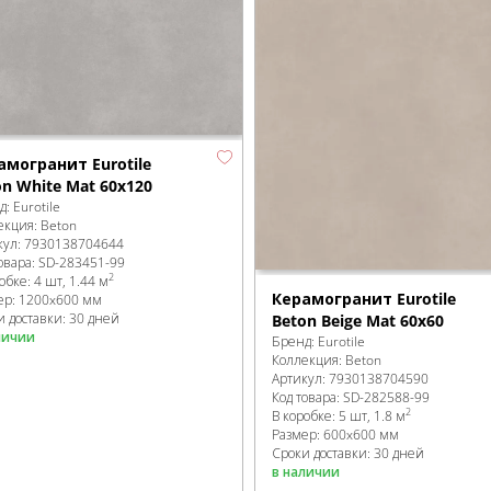
амогранит Eurotile
on White Mat 60x120
д:
Eurotile
екция:
Beton
кул:
7930138704644
овара:
SD-283451
-99
2
робке
:
4 шт, 1.44 м
Керамогранит Eurotile
ер:
1200x600 мм
и доставки: 30 дней
Beton Beige Mat 60x60
личии
Бренд:
Eurotile
Коллекция:
Beton
Артикул:
7930138704590
Код товара:
SD-282588
-99
2
В коробке
:
5 шт, 1.8 м
Размер:
600x600 мм
Сроки доставки: 30 дней
в наличии