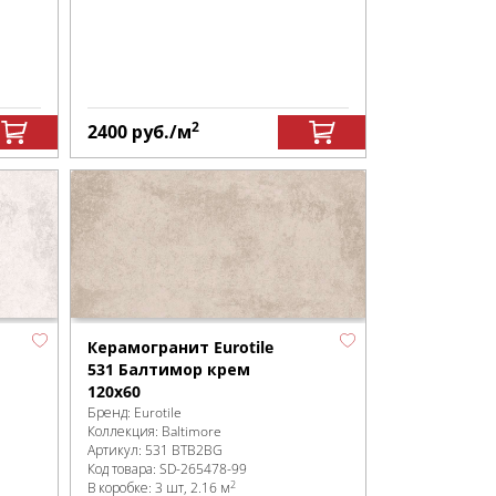
2
2400
руб.
/м
Керамогранит Eurotile
531 Балтимор крем
120x60
Бренд:
Eurotile
Коллекция:
Baltimore
Артикул:
531 BTB2BG
Код товара:
SD-265478
-99
2
В коробке
:
3 шт, 2.16 м