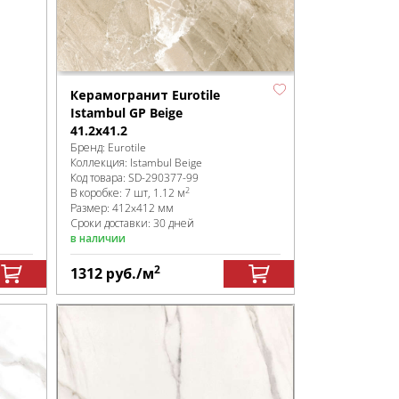
Керамогранит Eurotile
Istambul GP Beige
41.2x41.2
Бренд:
Eurotile
Коллекция:
Istambul Beige
Код товара:
SD-290377
-99
2
В коробке
:
7 шт, 1.12 м
Размер:
412x412 мм
Сроки доставки: 30 дней
в наличии
2
1312
руб.
/м