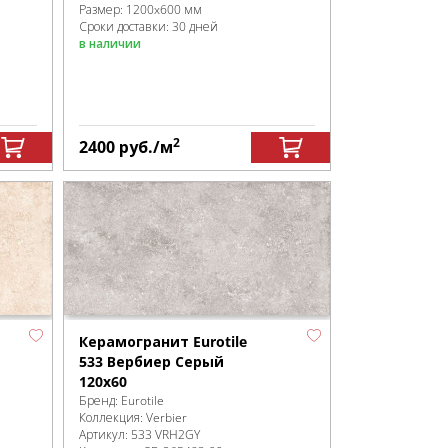
Размер:
1200x600 мм
Сроки доставки: 30 дней
в наличии
2
2400
руб.
/м
Керамогранит Eurotile
533 Вербиер Серый
120х60
Бренд:
Eurotile
Коллекция:
Verbier
Артикул:
533 VRH2GY