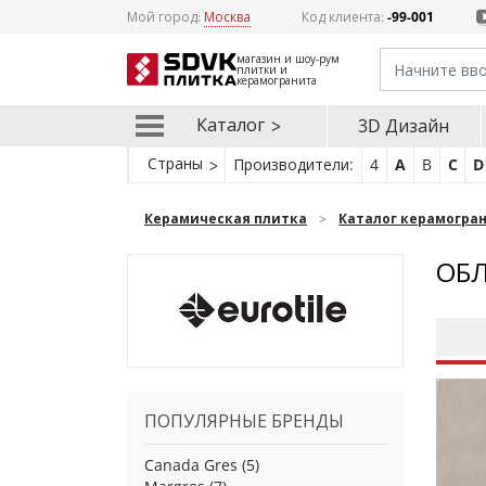
Мой город:
Москва
Код клиента:
-99-001
магазин и шоу-рум
плитки и
керамогранита
Каталог
3D Дизайн
Страны
Производители:
4
A
B
C
D
Керамическая плитка
Каталог керамогра
ОБЛ
ПОПУЛЯРНЫЕ БРЕНДЫ
Canada Gres
(5)