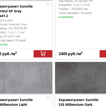
Код товара:
SD-265482
-99
2
В коробке
:
3 шт, 2.16 м
амогранит Eurotile
Размер:
1200x600 мм
ambul GP Grey
Сроки доставки: 30 дней
x41.2
в наличии
д:
Eurotile
екция:
Istambul Grey
овара:
SD-290378
-99
2
робке
:
7 шт, 1.12 м
ер:
412x412 мм
и доставки: 30 дней
личии
2
2
2
руб.
/м
2400
руб.
/м
амогранит Eurotile
Керамогранит Eurotile
Millennium Light
535 Millennium Dark