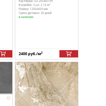
Код товара:
SD-265483
-99
2
В коробке
:
3 шт, 2.16 м
Размер:
1200x600 мм
Сроки доставки: 30 дней
в наличии
2
2400
руб.
/м