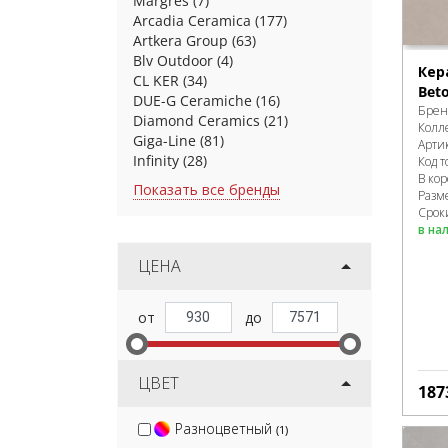
Margres
(7)
Arcadia Ceramica
(177)
Artkera Group
(63)
Blv Outdoor
(4)
Кер
CL KER
(34)
Beto
DUE-G Ceramiche
(16)
Брен
Diamond Ceramics
(21)
Колл
Giga-Line
(81)
Арти
Infinity
(28)
Код т
В ко
Показать все бренды
Разм
Срок
в на
ЦЕНА
ЦВЕТ
187
Разноцветный
(1)