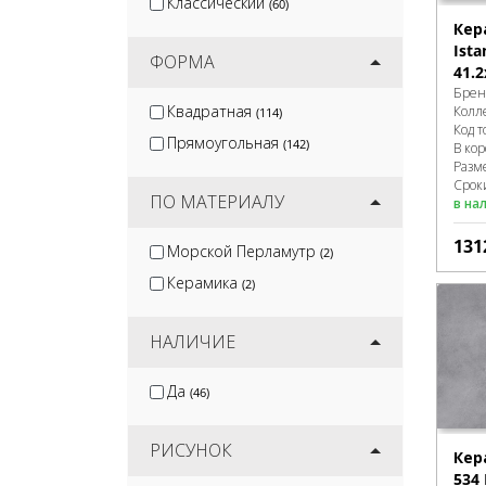
Классический
(60)
Кер
Ist
ФОРМА
41.2
Брен
Квадратная
Колл
(114)
Код т
Прямоугольная
(142)
В ко
Разм
Срок
ПО МАТЕРИАЛУ
в на
131
Морской Перламутр
(2)
Керамика
(2)
НАЛИЧИЕ
Да
(46)
РИСУНОК
Кер
534 