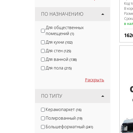
Код т
В ко
ПО НАЗНАЧЕНИЮ
Разм
Срок
в на
Для общественных
помещений
(1)
162
Для кухни
(102)
Для стен
(125)
Для ванной
(138)
Для пола
(215)
Раскрыть
ПО ТИПУ
Керамопаркет
(16)
Полированный
(19)
Большеформатный
(241)