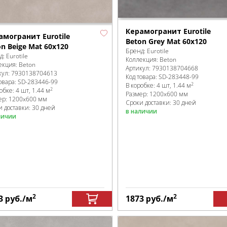
Керамогранит Eurotile
амогранит Eurotile
Beton Grey Mat 60x120
n Beige Mat 60x120
Бренд:
Eurotile
д:
Eurotile
Коллекция:
Beton
екция:
Beton
Артикул:
7930138704668
кул:
7930138704613
Код товара:
SD-283448
-99
овара:
SD-283446
-99
2
В коробке
:
4 шт, 1.44 м
2
робке
:
4 шт, 1.44 м
Размер:
1200x600 мм
ер:
1200x600 мм
Сроки доставки: 30 дней
и доставки: 30 дней
в наличии
личии
2
2
3
руб.
/м
1873
руб.
/м