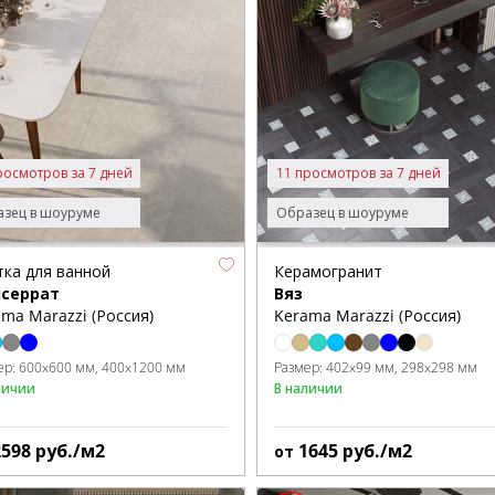
росмотров за 7 дней
11 просмотров за 7 дней
зец в шоуруме
Образец в шоуруме
тка для ванной
Керамогранит
серрат
Вяз
ma Marazzi (Россия)
Kerama Marazzi (Россия)
ер:
600x600 мм
400x1200 мм
Размер:
402x99 мм
298x298 мм
личии
В наличии
2598
руб./м2
1645
руб./м2
от