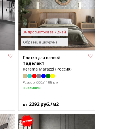
36 просмотров за 7 дней
Образец в шоуруме
Плитка для ванной
Таделакт
Kerama Marazzi (Россия)
Размер:
600x1195 мм
В наличии
2292
руб./м2
от