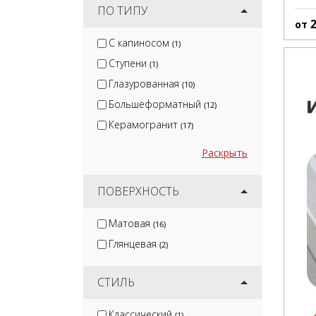
ПО ТИПУ
от
С капиносом
(1)
Ступени
(1)
Глазурованная
(10)
Большеформатный
(12)
Керамогранит
(17)
Раскрыть
ПОВЕРХНОСТЬ
Матовая
(16)
Глянцевая
(2)
СТИЛЬ
Классический
(1)