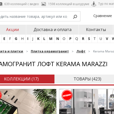
Тур по ма
639 коллекций с видео
1598 коллекций в шоуруме
Сравнение
Акции
Доставка и оплата
Контакты
E
F
G
H
I
J
K
L
M
N
O
P
Q
R
S
T
U
V
нита и плитки
Плитка керамогранит
Лофт
Kerama Maraz
АМОГРАНИТ ЛОФТ KERAMA MARAZZI
КОЛЛЕКЦИИ (
17
)
ТОВАРЫ (
423
)