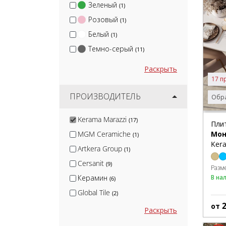
Зеленый
(1)
Розовый
(1)
Белый
(1)
Темно-серый
(11)
Раскрыть
17 п
ПРОИЗВОДИТЕЛЬ
Обра
Kerama Marazzi
(17)
Пли
Мон
MGM Ceramiche
(1)
Kera
Artkera Group
(1)
Cersanit
(9)
Разм
В на
Керамин
(6)
Global Tile
(2)
от
Keratile
(1)
Раскрыть
Gracia Ceramica
(3)