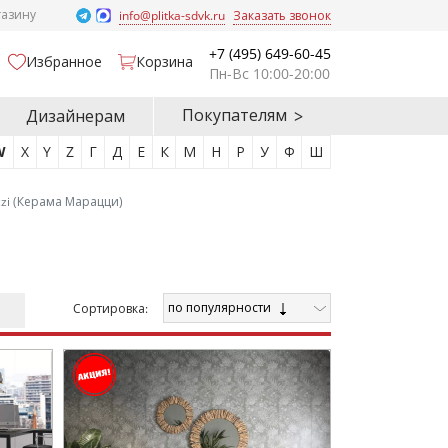
газину
info@plitka-sdvk.ru
Заказать звонок
+7 (495) 649-60-45
Избранное
Корзина
Пн-Вс 10:00-20:00
Покупателям
Дизайнерам
W
X
Y
Z
Г
Д
Е
К
М
Н
Р
У
Ф
Ш
zi (Керама Марацци)
по популярности
Cортировка: