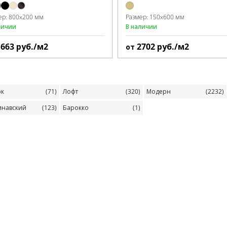
ер:
800x200 мм
Размер:
150x600 мм
личии
В наличии
1663
руб./м2
2702
руб./м2
от
рк
(71)
Лофт
(320)
Модерн
(2232)
инавский
(123)
Барокко
(1)