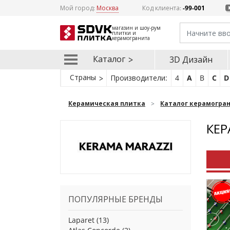
Мой город:
Москва
Код клиента:
-99-001
магазин и шоу-рум
плитки и
керамогранита
Каталог
3D Дизайн
Страны
Производители:
4
A
B
C
D
Керамическая плитка
Каталог керамогра
КЕР
ПОПУЛЯРНЫЕ БРЕНДЫ
Laparet
(13)