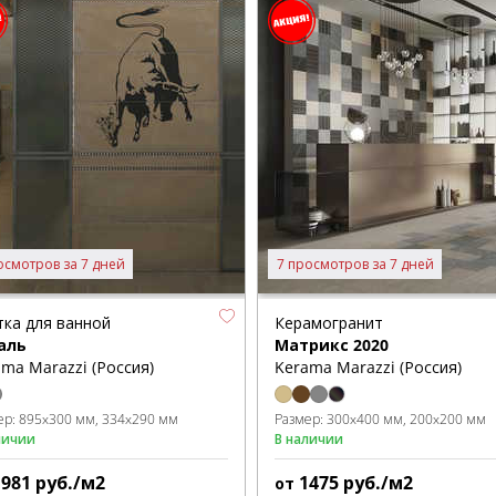
осмотров за 7 дней
7 просмотров за 7 дней
тка для ванной
Керамогранит
аль
Матрикс 2020
ma Marazzi (Россия)
Kerama Marazzi (Россия)
ер:
895x300 мм
334x290 мм
Размер:
300x400 мм
200x200 мм
личии
В наличии
1981
руб./м2
1475
руб./м2
от