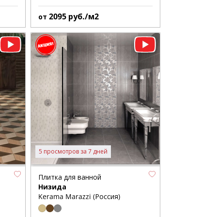
2095
руб./м2
от
5 просмотров за 7 дней
Плитка для ванной
Низида
Kerama Marazzi (Россия)