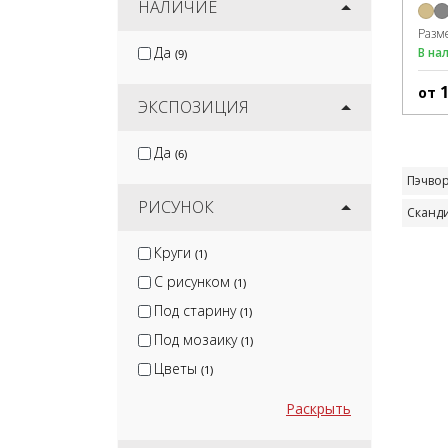
НАЛИЧИЕ
Разм
Да
В на
(9)
от
ЭКСПОЗИЦИЯ
Да
(6)
Пэчво
РИСУНОК
Сканд
Круги
(1)
С рисунком
(1)
Под старину
(1)
Под мозаику
(1)
Цветы
(1)
Раскрыть