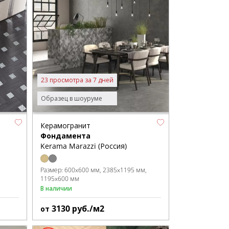
23 просмотра за 7 дней
Образец в шоуруме
Керамогранит
Фондамента
Kerama Marazzi (Россия)
Размер:
600x600 мм
2385x1195 мм
1195x600 мм
В наличии
3130
руб./м2
от