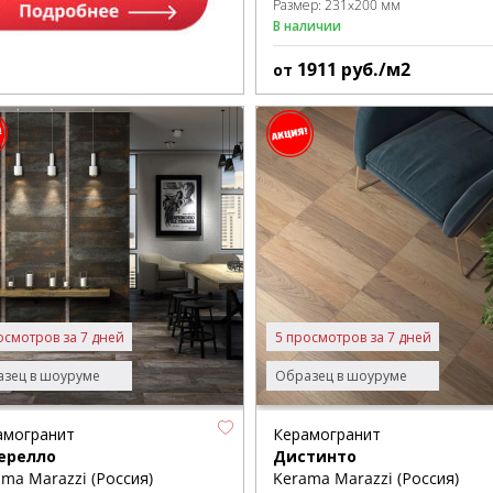
Размер:
231x200 мм
В наличии
1911
руб./м2
от
осмотров за 7 дней
5 просмотров за 7 дней
зец в шоуруме
Образец в шоуруме
амогранит
Керамогранит
ерелло
Дистинто
ma Marazzi (Россия)
Kerama Marazzi (Россия)