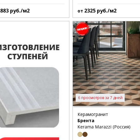
2883
руб./м2
2325
руб./м2
от
6 просмотров за 7 дней
Керамогранит
Брента
Kerama Marazzi (Россия)