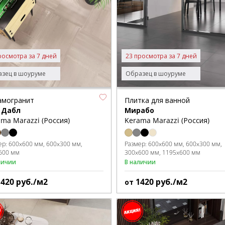
росмотра за 7 дней
23 просмотра за 7 дней
зец в шоуруме
Образец в шоуруме
амогранит
Плитка для ванной
 Дабл
Мирабо
ma Marazzi (Россия)
Kerama Marazzi (Россия)
ер:
600x600 мм
600x300 мм
Размер:
600x600 мм
600x300 мм
600 мм
300x600 мм
1195x600 мм
личии
В наличии
1420
руб./м2
1420
руб./м2
от