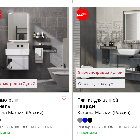
8 просмотров за 7 дней
осмотров за 7 дней
Образец в шоуруме
амогранит
Плитка для ванной
нель
Гварди
ma Marazzi (Россия)
Kerama Marazzi (Россия)
ер:
800x800 мм
1600x800 мм
Размер:
600x600 мм
300x900 мм
личии
В наличии