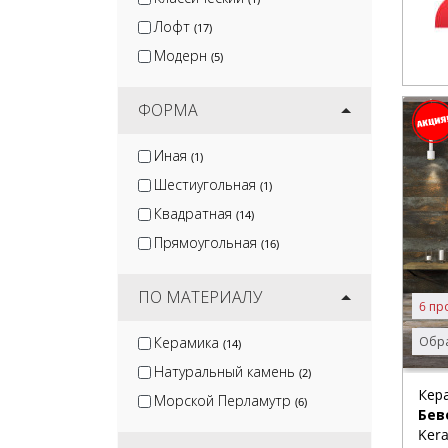
Лофт
(17)
Модерн
(5)
ФОРМА
Иная
(1)
Шестиугольная
(1)
Квадратная
(14)
Прямоугольная
(16)
ПО МАТЕРИАЛУ
6 пр
Керамика
Обра
(14)
Натуральный камень
(2)
Кер
Морской Перламутр
(6)
Бев
Kera