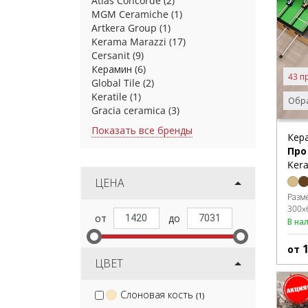
Atlas Concorde
(2)
MGM Ceramiche
(1)
Artkera Group
(1)
Kerama Marazzi
(17)
Cersanit
(9)
Керамин
(6)
43 п
Global Tile
(2)
Keratile
(1)
Обра
Gracia ceramica
(3)
Показать все бренды
Кер
Про
Kera
ЦЕНА
Разм
300x
В на
от
ЦВЕТ
Слоновая кость
(1)