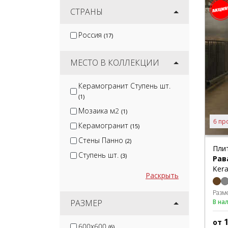
Керлайф
СТРАНЫ
(1)
Monopole
(1)
Россия
(17)
Lb-Ceramics
(2)
Emigres
(1)
МЕСТО В КОЛЛЕКЦИИ
Керамогранит Ступень шт.
(1)
Мозаика м2
(1)
6 пр
Керамогранит
(15)
Стены Панно
(2)
Пли
Ступень шт.
(3)
Рав
Kera
Раскрыть
Разм
РАЗМЕР
В на
от
600x600
(6)