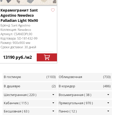
Керамогранит Sant
Agostino Newdeco
Palladian Light 90x90
Бренд:
Sant Agostino
Коллекция:
Newdeco
Артикул:
CSANEDPL90
Код товара:
SD-181432
-99
Размер:
900x900 мм
Сроки доставки: 30 дней
13190
руб.
/м
2
В гостиную
(1103)
Облицовочная
(733)
В душевую
(2)
В коридор
(486)
Шестигранная
( 220 )
Восьмигранная
( 38 )
Кабанчик
( 115 )
Прямоугольная
( 970 )
Бесшовная
( 63 )
Панно
( 12 )