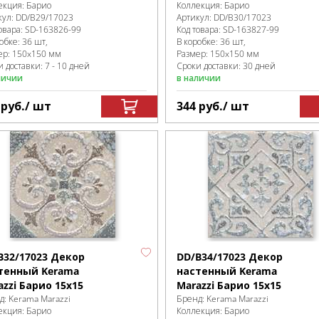
екция:
Барио
Коллекция:
Барио
кул:
DD/B29/17023
Артикул:
DD/B30/17023
овара:
SD-163826
-99
Код товара:
SD-163827
-99
робке
:
36 шт,
В коробке
:
36 шт,
ер:
150x150 мм
Размер:
150x150 мм
 доставки: 7 - 10 дней
Сроки доставки: 30 дней
личии
в наличии
4
руб.
/ шт
344
руб.
/ шт
B32/17023 Декор
DD/B34/17023 Декор
тенный Kerama
настенный Kerama
azzi Барио 15x15
Marazzi Барио 15x15
д:
Kerama Marazzi
Бренд:
Kerama Marazzi
екция:
Барио
Коллекция:
Барио