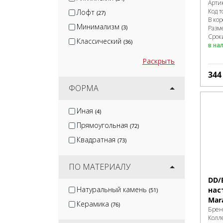
Арти
Код т
Лофт
(27)
В ко
Минимализм
(3)
Разм
Сроки
Классический
(36)
в на
Раскрыть
34
ФОРМА
Иная
(4)
Прямоугольная
(72)
Квадратная
(73)
ПО МАТЕРИАЛУ
DD/
Натуральный камень
нас
(51)
Mar
Керамика
(76)
Брен
Колл