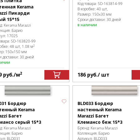
25 Плитка
Код товара:
SD-163814
-99
тенная Kerama
В коробке
:
40 шт,
azzi Пикарди
Размер:
150x30 мм
ый 15*15
Сроки доставки: 30 дней
в наличии
д:
Kerama Marazzi
екция:
Барио
кул:
17025
овара:
SD-163820
-99
2
робке
:
48 шт, 1.08 м
ер:
150x150 мм
и доставки: 30 дней
личии
2
9
руб.
/м
186
руб.
/ шт
031 Бордюр
BLD033 Бордюр
тенный Kerama
настенный Kerama
azzi Багет
Marazzi Багет
мансо серый 15*3
Клемансо беж 15*3
д:
Kerama Marazzi
Бренд:
Kerama Marazzi
екция:
Барио
Коллекция:
Барио
кул:
BLD031
Артикул:
BLD033