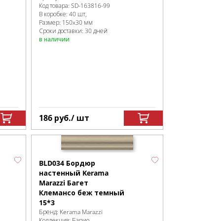
Код товара:
SD-163816
-99
В коробке
:
40 шт,
Размер:
150x30 мм
Сроки доставки: 30 дней
в наличии
186
руб.
/ шт
BLD034 Бордюр
настенный Kerama
Marazzi Багет
Клемансо беж темный
15*3
Бренд:
Kerama Marazzi
Коллекция:
Барио