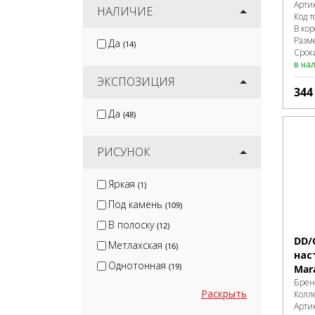
Арти
НАЛИЧИЕ
Код т
В ко
Разм
Да
(14)
Сроки
в на
ЭКСПОЗИЦИЯ
34
Да
(48)
РИСУНОК
Яркая
(1)
Под камень
(109)
В полоску
(12)
DD/
Метлахская
(16)
нас
Однотонная
(19)
Mar
Брен
Раскрыть
Колл
Арти