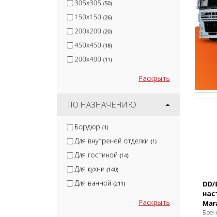
305x305
(50)
150x150
(26)
200x200
(20)
450x450
(18)
200x400
(11)
Раскрыть
ПО НАЗНАЧЕНИЮ
Бордюр
(1)
Для внутреней отделки
(1)
Для гостиной
(14)
Для кухни
(140)
Для ванной
DD/
(211)
нас
Раскрыть
Mar
Брен