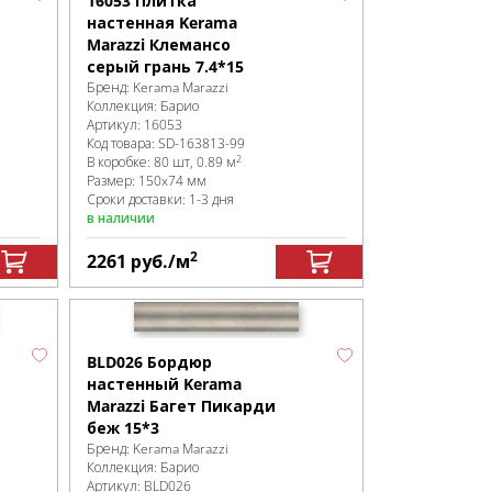
16053 Плитка
настенная Kerama
Marazzi Клемансо
серый грань 7.4*15
Бренд:
Kerama Marazzi
Коллекция:
Барио
Артикул:
16053
Код товара:
SD-163813
-99
2
В коробке
:
80 шт, 0.89 м
Размер:
150x74 мм
Сроки доставки: 1-3 дня
в наличии
2
2261
руб.
/м
BLD026 Бордюр
настенный Kerama
Marazzi Багет Пикарди
беж 15*3
Бренд:
Kerama Marazzi
Коллекция:
Барио
Артикул:
BLD026