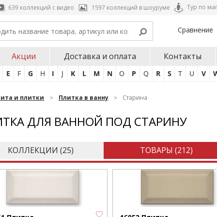
Тур по ма
639 коллекций с видео
1597 коллекций в шоуруме
Сравнение
Акции
Доставка и оплата
Контакты
E
F
G
H
I
J
K
L
M
N
O
P
Q
R
S
T
U
V
нита и плитки
Плитка в ванну
Старина
ТКА ДЛЯ ВАННОЙ ПОД СТАРИНУ
КОЛЛЕКЦИИ (
25
)
ТОВАРЫ (
212
)