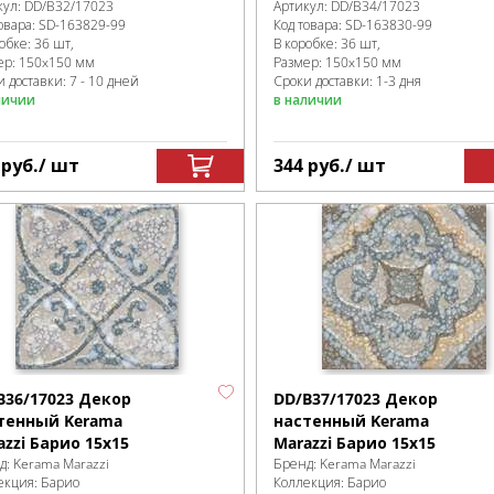
кул:
DD/B32/17023
Артикул:
DD/B34/17023
овара:
SD-163829
-99
Код товара:
SD-163830
-99
робке
:
36 шт,
В коробке
:
36 шт,
ер:
150x150 мм
Размер:
150x150 мм
 доставки: 7 - 10 дней
Сроки доставки: 1-3 дня
личии
в наличии
4
руб.
/ шт
344
руб.
/ шт
B36/17023 Декор
DD/B37/17023 Декор
тенный Kerama
настенный Kerama
azzi Барио 15x15
Marazzi Барио 15x15
д:
Kerama Marazzi
Бренд:
Kerama Marazzi
екция:
Барио
Коллекция:
Барио