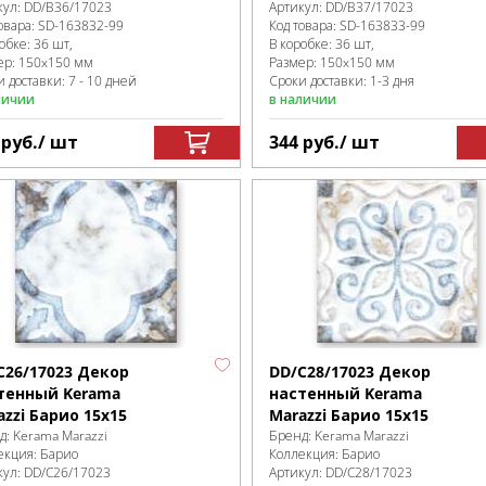
кул:
DD/B36/17023
Артикул:
DD/B37/17023
овара:
SD-163832
-99
Код товара:
SD-163833
-99
робке
:
36 шт,
В коробке
:
36 шт,
ер:
150x150 мм
Размер:
150x150 мм
 доставки: 7 - 10 дней
Сроки доставки: 1-3 дня
личии
в наличии
4
руб.
/ шт
344
руб.
/ шт
C26/17023 Декор
DD/C28/17023 Декор
тенный Kerama
настенный Kerama
azzi Барио 15x15
Marazzi Барио 15x15
д:
Kerama Marazzi
Бренд:
Kerama Marazzi
екция:
Барио
Коллекция:
Барио
кул:
DD/C26/17023
Артикул:
DD/C28/17023