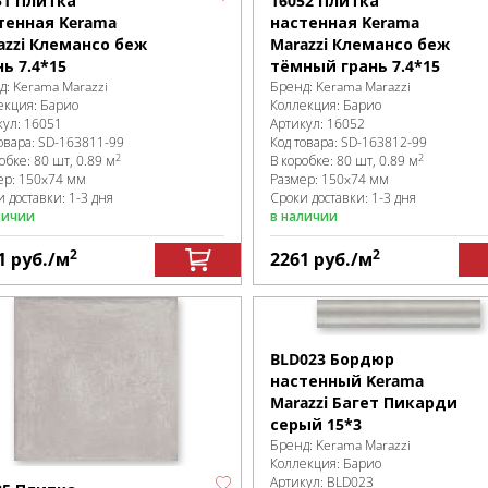
51 Плитка
16052 Плитка
тенная Kerama
настенная Kerama
azzi Клемансо беж
Marazzi Клемансо беж
нь 7.4*15
тёмный грань 7.4*15
д:
Kerama Marazzi
Бренд:
Kerama Marazzi
екция:
Барио
Коллекция:
Барио
кул:
16051
Артикул:
16052
овара:
SD-163811
-99
Код товара:
SD-163812
-99
2
2
робке
:
80 шт, 0.89 м
В коробке
:
80 шт, 0.89 м
ер:
150x74 мм
Размер:
150x74 мм
 доставки: 1-3 дня
Сроки доставки: 1-3 дня
личии
в наличии
2
2
1
руб.
/м
2261
руб.
/м
BLD023 Бордюр
настенный Kerama
Marazzi Багет Пикарди
серый 15*3
Бренд:
Kerama Marazzi
Коллекция:
Барио
Артикул:
BLD023