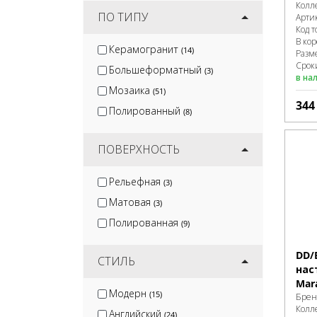
Колл
ПО ТИПУ
Арти
Код т
В ко
Керамогранит
(14)
Разм
Сроки
Большеформатный
(3)
в на
Мозаика
(51)
34
Полированный
(8)
ПОВЕРХНОСТЬ
Рельефная
(3)
Матовая
(3)
Полированная
(9)
DD/
СТИЛЬ
нас
Mar
Модерн
(15)
Брен
Колл
Английский
(24)