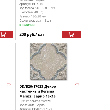
Артикул:
BLD034
Код товара:
SD-163819
-99
В коробке
:
40 шт,
Размер:
150x30 мм
Сроки доставки: 1-3 дня
в наличии
200
руб.
/ шт
DD/B26/17023 Декор
настенный Kerama
Marazzi Барио 15x15
Бренд:
Kerama Marazzi
Коллекция:
Барио
Артикул:
DD/B26/17023