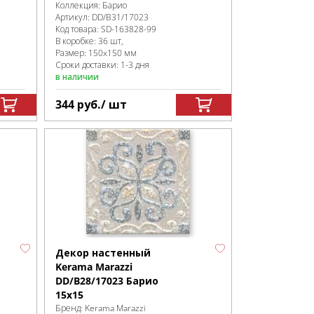
Коллекция:
Барио
Артикул:
DD/B31/17023
Код товара:
SD-163828
-99
В коробке
:
36 шт,
Размер:
150x150 мм
Сроки доставки: 1-3 дня
в наличии
344
руб.
/ шт
Декор настенный
Kerama Marazzi
DD/B28/17023 Барио
15x15
Бренд:
Kerama Marazzi