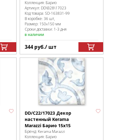
Коллекция:
Барио
Артикул:
DD\B28\17023
Код товара:
SD-163831
-99
В коробке
:
36 шт,
Размер:
150x150 мм
Сроки доставки: 1-3 дня
в наличии
344
руб.
/ шт
DD/C22/17023 Декор
настенный Kerama
Marazzi Барио 15x15
Бренд:
Kerama Marazzi
Коллекция:
Барио