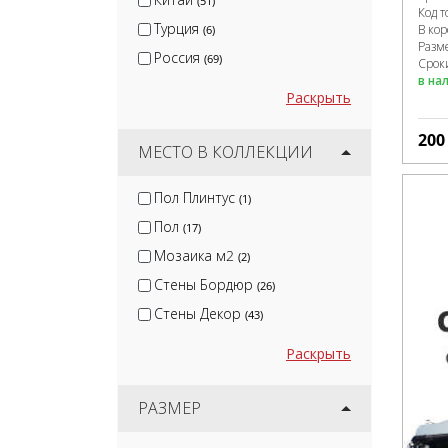
(51)
Код т
Турция
В ко
(6)
Разм
Россия
(69)
Сроки
в на
Раскрыть
20
МЕСТО В КОЛЛЕКЦИИ
Пол Плинтус
(1)
Пол
(17)
Мозаика м2
(2)
Стены Бордюр
(26)
Стены Декор
(43)
Раскрыть
РАЗМЕР