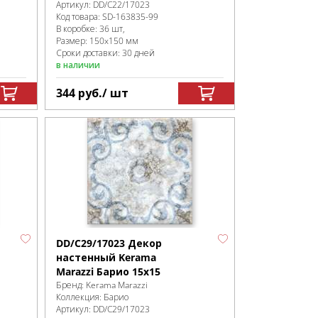
Артикул:
DD/C22/17023
Код товара:
SD-163835
-99
В коробке
:
36 шт,
Размер:
150x150 мм
Сроки доставки: 30 дней
в наличии
344
руб.
/ шт
DD/C29/17023 Декор
настенный Kerama
Marazzi Барио 15x15
Бренд:
Kerama Marazzi
Коллекция:
Барио
Артикул:
DD/C29/17023