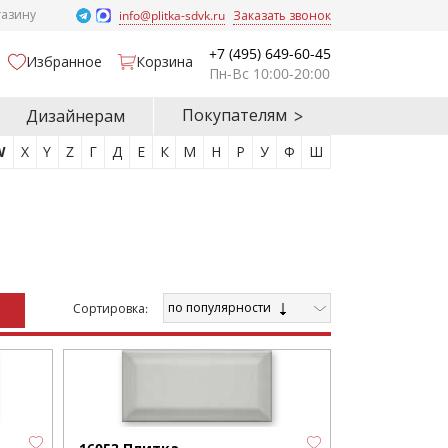
газину
info@plitka-sdvk.ru
Заказать звонок
+7 (495) 649-60-45
Избранное
Корзина
Пн-Вс 10:00-20:00
Покупателям
Дизайнерам
W
X
Y
Z
Г
Д
Е
К
М
Н
Р
У
Ф
Ш
по популярности
Cортировка: