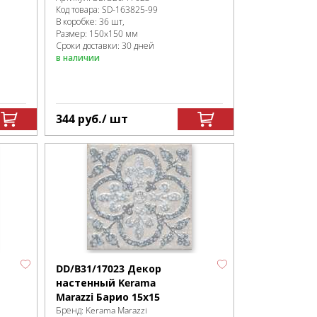
Код товара:
SD-163825
-99
В коробке
:
36 шт,
Размер:
150x150 мм
Сроки доставки: 30 дней
в наличии
344
руб.
/ шт
DD/B31/17023 Декор
настенный Kerama
Marazzi Барио 15x15
Бренд:
Kerama Marazzi