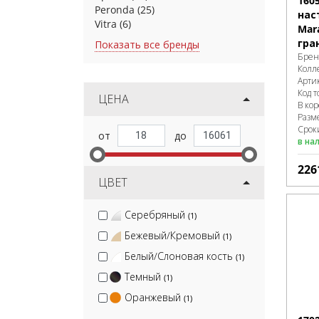
160
Peronda
(25)
нас
Vitra
(6)
Mar
гра
Показать все бренды
Брен
Колл
Арти
Код т
ЦЕНА
В ко
Разм
Сроки
в на
226
ЦВЕТ
Серебряный
(1)
Бежевый/Кремовый
(1)
Белый/Слоновая кость
(1)
Темный
(1)
Оранжевый
(1)