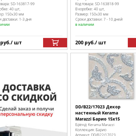
овара:
SD-163817
-99
Код товара:
SD-163818
-99
робке
:
40 шт,
В коробке
:
40 шт,
ер:
150x30 мм
Размер:
150x30 мм
 доставки: 1-3 дня
Сроки доставки: 7 - 10 дней
личии
в наличии
0
руб.
/ шт
200
руб.
/ шт
DD/B22/17023 Декор
настенный Kerama
Marazzi Барио 15x15
Бренд:
Kerama Marazzi
Коллекция:
Барио
Артикул:
DD/B22/17023