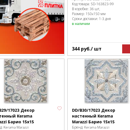
Код товара:
SD-163823
-99
В коробке
:
36 шт,
Размер:
150x150 мм
Сроки доставки: 1-3 дня
в наличии
344
руб.
/ шт
B29/17023 Декор
DD/B30/17023 Декор
тенный Kerama
настенный Kerama
azzi Барио 15x15
Marazzi Барио 15x15
д:
Kerama Marazzi
Бренд:
Kerama Marazzi