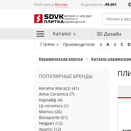
Мой город:
Москва
Код клиента:
-99-001
магазин и шоу-рум
плитки и
керамогранита
Каталог
3D Дизайн
Страны
Производители:
4
A
B
C
D
Керамическая плитка
Каталог керамогра
ПЛИ
ПОПУЛЯРНЫЕ БРЕНДЫ
Kerama Marazzi
(41)
Alma Ceramica
(7)
Керлайф
(4)
Lb-ceramics
(1)
Mainzu
(26)
Bonaparte
(51)
Нефрит
(12)
Aparici
(12)