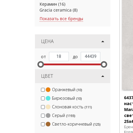
Керамин
(16)
Gracia ceramica
(8)
Показать все бренды
ЦЕНА
ЦВЕТ
Оранжевый
(10)
643
Бирюзовый
(10)
нас
Слоновая кость
(111)
Mar
Серый
све
(1193)
25x
Светло-коричневый
(125)
Брен
Колл