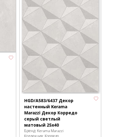
HGD/A583/6437 Декор
настенный Kerama
Marazzi Декор Корредо
серый светлый
матовый 25x40
Бренд:
Kerama Marazzi
Коллекция:
Корредо