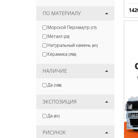
142
ПО МАТЕРИАЛУ
Морской Перламутр
(17)
Металл
(23)
Натуральный камень
(61)
Керамика
(700)
НАЛИЧИЕ
Да
(108)
ЭКСПОЗИЦИЯ
Да
(61)
РИСУНОК