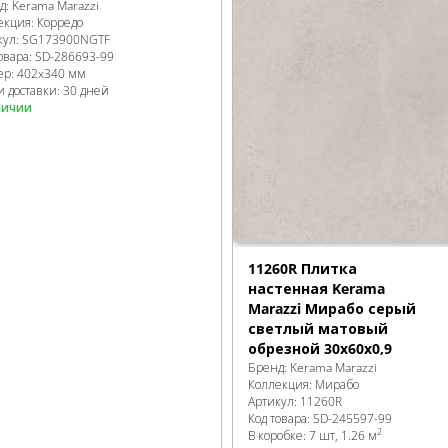
д:
Kerama Marazzi
екция:
Корредо
кул:
SG173900NGTF
овара:
SD-286693
-99
ер:
402x340 мм
и доставки: 30 дней
личии
11260R Плитка
настенная Kerama
Marazzi Мирабо серый
светлый матовый
обрезной 30x60x0,9
Бренд:
Kerama Marazzi
Коллекция:
Мирабо
Артикул:
11260R
Код товара:
SD-245597
-99
2
В коробке
:
7 шт, 1.26 м