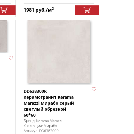
2
1981
руб.
/м
DD638300R
Керамогранит Kerama
Marazzi Мирабо серый
светлый обрезной
60*60
Бренд:
Kerama Marazzi
Коллекция:
Мирабо
Артикул:
DD638300R