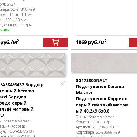
кул:
6437
овара:
SD-248107
-99
2
робке
:
11 шт, 1.1 м
ер:
250x400 мм
 доставки: 1-3 дня
личии
2
2
9
руб.
/м
1069
руб.
/м
SG173900NALT
/A584/6437 Бордюр
Подступенок Kerama
тенный Kerama
Marazzi
azzi Бордюр
Подступенок Корредо
редо серый
серый светлый матов
тлый матовый
ый 40,2x9,6x0,8
,7
Бренд:
Kerama Marazzi
д:
Kerama Marazzi
Коллекция:
Корредо
екция:
Корредо
Артикул:
SG173900NALT
кул:
HGD/A584/6437
Код товара:
SD-286691
-99
овара:
SD-248109
-99