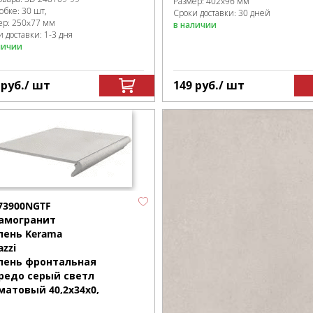
Размер:
402x96 мм
робке
:
30 шт,
Сроки доставки: 30 дней
ер:
250x77 мм
в наличии
 доставки: 1-3 дня
личии
6
руб.
/ шт
149
руб.
/ шт
73900NGTF
амогранит
пень Kerama
azzi
пень фронтальная
редо серый светл
матовый 40,2x34x0,