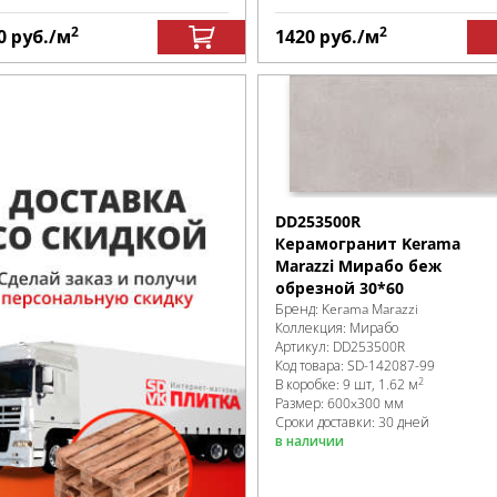
2
2
0
руб.
/м
1420
руб.
/м
DD253500R
Керамогранит Kerama
Marazzi Мирабо беж
обрезной 30*60
Бренд:
Kerama Marazzi
Коллекция:
Мирабо
Артикул:
DD253500R
Код товара:
SD-142087
-99
2
В коробке
:
9 шт, 1.62 м
Размер:
600x300 мм
Сроки доставки: 30 дней
в наличии