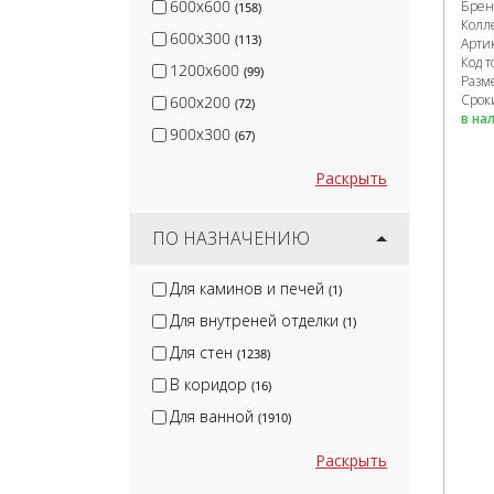
600x600
Брен
(158)
Колл
600x300
(113)
Арти
Код т
1200x600
(99)
Разм
Срок
600x200
(72)
в на
900x300
(67)
Раскрыть
ПО НАЗНАЧЕНИЮ
Для каминов и печей
(1)
Для внутреней отделки
(1)
Для стен
(1238)
В коридор
(16)
Для ванной
(1910)
Раскрыть