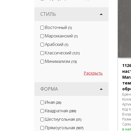
СТИЛЬ
Восточный
(1)
Марокканский
(1)
Арабский
(1)
Классический
(121)
Минимализм
(13)
112
нас
Раскрыть
Mar
тем
ФОРМА
обр
Брен
Колл
Иная
(26)
Арти
Код т
Квадратная
(289)
В ко
Шестиугольная
Разм
(31)
Сроки
Прямоугольная
(907)
в на