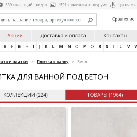
Тур по ма
639 коллекций с видео
1591 коллекция в шоуруме
Сравнение
Акции
Доставка и оплата
Контакты
E
F
G
H
I
J
K
L
M
N
O
P
Q
R
S
T
U
V
нита и плитки
Плитка в ванну
Бетон
ТКА ДЛЯ ВАННОЙ ПОД БЕТОН
КОЛЛЕКЦИИ (
224
)
ТОВАРЫ (
1964
)