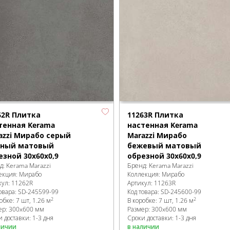
62R Плитка
11263R Плитка
тенная Kerama
настенная Kerama
azzi Мирабо серый
Marazzi Мирабо
ный матовый
бежевый матовый
езной 30x60x0,9
обрезной 30x60x0,9
д:
Kerama Marazzi
Бренд:
Kerama Marazzi
екция:
Мирабо
Коллекция:
Мирабо
кул:
11262R
Артикул:
11263R
овара:
SD-245599
-99
Код товара:
SD-245600
-99
2
2
робке
:
7 шт, 1.26 м
В коробке
:
7 шт, 1.26 м
ер:
300x600 мм
Размер:
300x600 мм
 доставки: 1-3 дня
Сроки доставки: 1-3 дня
личии
в наличии