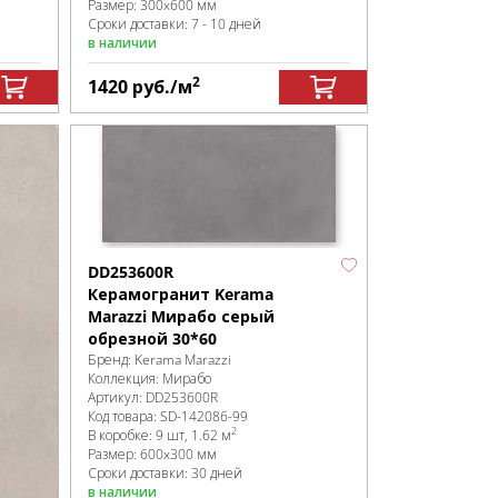
Размер:
300x600 мм
Сроки доставки: 7 - 10 дней
в наличии
2
1420
руб.
/м
DD253600R
Керамогранит Kerama
Marazzi Мирабо серый
обрезной 30*60
Бренд:
Kerama Marazzi
Коллекция:
Мирабо
Артикул:
DD253600R
Код товара:
SD-142086
-99
2
В коробке
:
9 шт, 1.62 м
Размер:
600x300 мм
Сроки доставки: 30 дней
в наличии