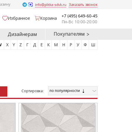
газину
info@plitka-sdvk.ru
Заказать звонок
+7 (495) 649-60-45
Избранное
Корзина
Пн-Вс 10:00-20:00
Покупателям
Дизайнерам
W
X
Y
Z
Г
Д
Е
К
М
Н
Р
У
Ф
Ш
по популярности
Cортировка: