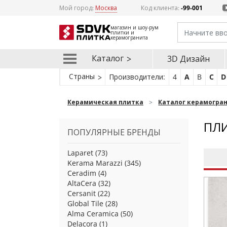
Мой город:
Москва
Код клиента:
-99-001
магазин и шоу-рум
плитки и
керамогранита
Каталог
3D Дизайн
Страны
Производители:
4
A
B
C
D
Керамическая плитка
Каталог керамогра
ПЛИ
ПОПУЛЯРНЫЕ БРЕНДЫ
Laparet
(73)
Kerama Marazzi
(345)
Ceradim
(4)
AltaCera
(32)
Cersanit
(22)
Global Tile
(28)
Alma Ceramica
(50)
Delacora
(1)