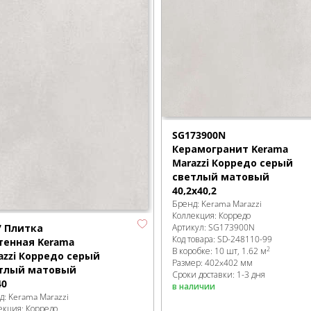
SG173900N
Керамогранит Kerama
Marazzi Корредо серый
светлый матовый
40,2x40,2
Бренд:
Kerama Marazzi
Коллекция:
Корредо
7 Плитка
Артикул:
SG173900N
Код товара:
SD-248110
-99
тенная Kerama
2
В коробке
:
10 шт, 1.62 м
azzi Корредо серый
Размер:
402x402 мм
тлый матовый
Сроки доставки: 1-3 дня
40
в наличии
д:
Kerama Marazzi
екция:
Корредо