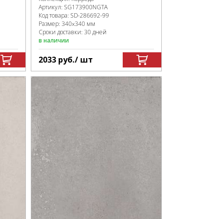
Артикул:
SG173900NGTA
Код товара:
SD-286692
-99
Размер:
340x340 мм
Сроки доставки: 30 дней
в наличии
2033
руб.
/ шт