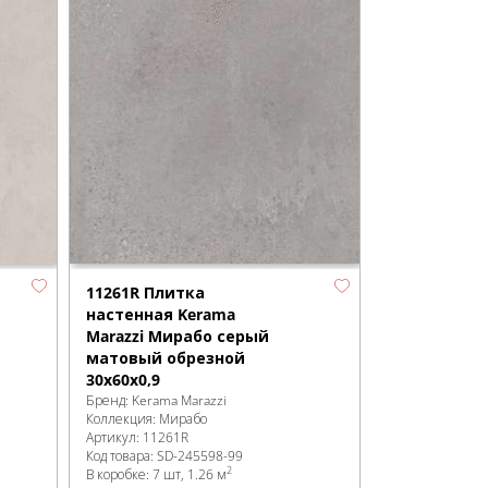
11261R Плитка
настенная Kerama
Marazzi Мирабо серый
матовый обрезной
30x60x0,9
Бренд:
Kerama Marazzi
Коллекция:
Мирабо
Артикул:
11261R
Код товара:
SD-245598
-99
2
В коробке
:
7 шт, 1.26 м