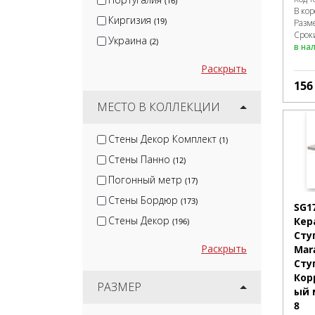
(16)
В ко
Киргизия
(19)
Разм
Сроки
Украина
(2)
в на
Раскрыть
15
МЕСТО В КОЛЛЕКЦИИ
Стены Декор Комплект
(1)
Стены Панно
(12)
Погонный метр
(17)
Стены Бордюр
(173)
SG1
Стены Декор
Кер
(196)
Сту
Раскрыть
Mar
Сту
Кор
РАЗМЕР
ый 
8