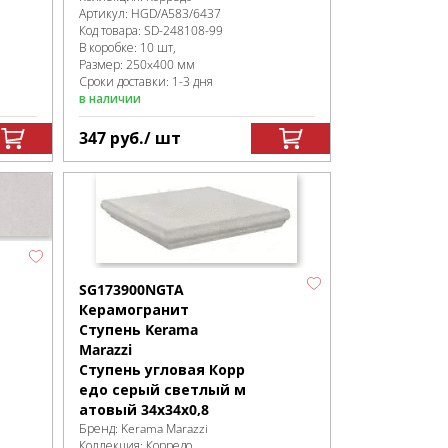
Артикул:
HGD/A583/6437
Код товара:
SD-248108
-99
В коробке
:
10 шт,
Размер:
250x400 мм
Сроки доставки: 1-3 дня
в наличии
347
руб.
/ шт
SG173900NGTA
Керамогранит
Ступень Kerama
Marazzi
Ступень угловая Корр
едо серый светлый м
атовый 34x34x0,8
Бренд:
Kerama Marazzi
Коллекция:
Корредо