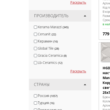
Раскрыть
Арти
Код т
В ко
ПРОИЗВОДИТЕЛЬ
Разм
Сроки
в на
Kerama Marazzi
(345)
77
Cersanit
(22)
Керамин
(16)
Global Tile
(28)
Gracia Ceramica
(8)
Lb-Ceramics
(12)
HGD
Керлайф
(19)
Раскрыть
нас
Ceramica Classic
(16)
Mar
Кор
Equipe
СТРАНЫ
(10)
све
Belani
(6)
25x7
Россия
(1057)
Брен
Atlas Concorde
(158)
Колл
Турция
(16)
Mainzu
Арти
(7)
Португалия
Код т