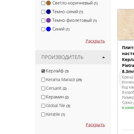
Светло-коричневый
(1)
Темно-синий
(1)
Темно-фиолетовый
(1)
Синий
(1)
Раскрыть
Плит
наст
ПРОИЗВОДИТЕЛЬ
Керл
Pietr
Керлайф
8.3mm
(3)
Бренд
Kerama Marazzi
(29)
Колле
Код то
Cersanit
(2)
В коро
Керамин
Разме
(2)
Сроки 
Global Tile
(3)
в нал
Keratile
(1)
Velsaa
(3)
Раскрыть
Gracia Ceramica
(5)