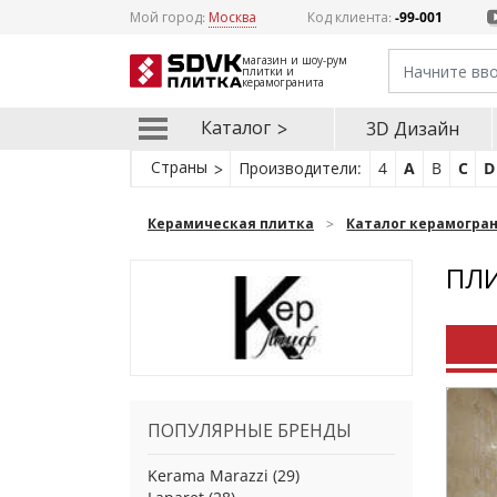
Мой город:
Москва
Код клиента:
-99-001
магазин и шоу-рум
плитки и
керамогранита
Каталог
3D Дизайн
Страны
Производители:
4
A
B
C
D
Керамическая плитка
Каталог керамогра
ПЛИ
ПОПУЛЯРНЫЕ БРЕНДЫ
Kerama Marazzi
(29)