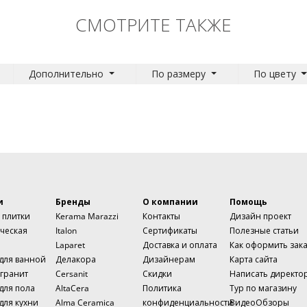
СМОТРИТЕ ТАКЖЕ
Дополнительно
По размеру
По цвету
и
Бренды
О компании
Помощь
 плитки
Kerama Marazzi
Контакты
Дизайн проект
ческая
Italon
Сертификаты
Полезные статьи
Laparet
Доставка и оплата
Как оформить зак
 для ванной
Делакора
Дизайнерам
Карта сайта
гранит
Cersanit
Скидки
Написать директо
для пола
AltaCera
Политика
Тур по магазину
для кухни
Alma Ceramica
конфиденциальности
ВидеоОбзоры