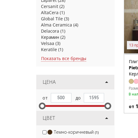
Laparet
(28)
Cersanit
(2)
AltaCera
(1)
Global Tile
(3)
Alma Ceramica
(4)
Delacora
(1)
Керамин
(2)
Velsaa
(3)
13 п
Keratile
(1)
Показать все бренды
Пли
Piet
Керл
ЦЕНА
Разм
В на
от
ЦВЕТ
Темно-коричневый
(1)