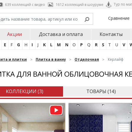
Тур по ма
639 коллекций с видео
1612 коллекций в шоуруме
Сравнение
Акции
Доставка и оплата
Контакты
E
F
G
H
I
J
K
L
M
N
O
P
Q
R
S
T
U
V
нита и плитки
Плитка в ванну
Отделочная
Керлайф
ТКА ДЛЯ ВАННОЙ ОБЛИЦОВОЧНАЯ К
КОЛЛЕКЦИИ (
3
)
ТОВАРЫ (
14
)