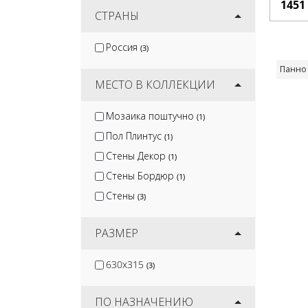
1451
Lb-Ceramics
СТРАНЫ
(2)
Belani
(2)
Россия
(3)
Emigres
(3)
Панно
Equipe
(8)
МЕСТО В КОЛЛЕКЦИИ
Мозаика поштучно
(1)
Пол Плинтус
(1)
Стены Декор
(1)
Стены Бордюр
(1)
Стены
(3)
РАЗМЕР
630x315
(3)
ПО НАЗНАЧЕНИЮ