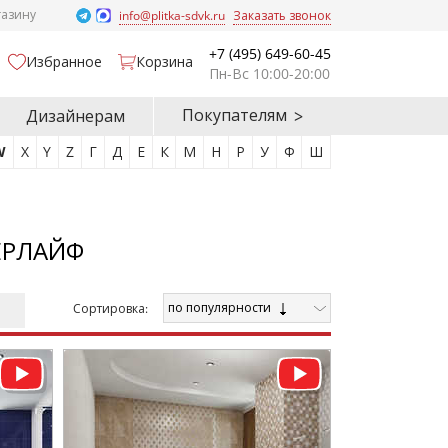
газину
info@plitka-sdvk.ru
Заказать звонок
+7 (495) 649-60-45
Избранное
Корзина
Пн-Вс 10:00-20:00
Покупателям
Дизайнерам
W
X
Y
Z
Г
Д
Е
К
М
Н
Р
У
Ф
Ш
ЕРЛАЙФ
по популярности
Cортировка: