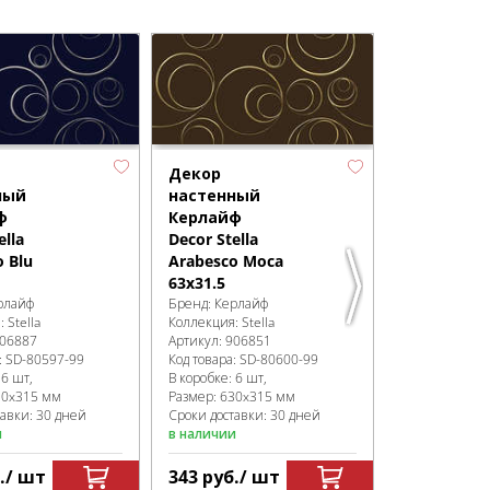
Декор
Декор
ный
настенный
настенны
ф
Керлайф
Керлайф
ella
Decor Stella
Decor Stell
 Blu
Arabesco Moca
Arabesco V
63x31.5
63x31.5
рлайф
Бренд:
Керлайф
Бренд:
Керла
я:
Stella
Коллекция:
Stella
Коллекция:
St
06887
Артикул:
906851
Артикул:
9068
:
SD-80597
-99
Код товара:
SD-80600
-99
Код товара:
SD
:
6 шт,
В коробке
:
6 шт,
В коробке
:
6 ш
30x315 мм
Размер:
630x315 мм
Размер:
630x
тавки: 30 дней
Сроки доставки: 30 дней
Сроки доставк
и
в наличии
в наличии
.
/ шт
343
руб.
/ шт
490
руб.
/