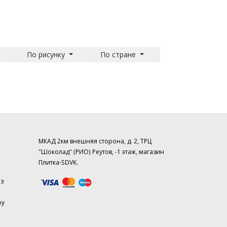
По рисунку
По стране
МКАД 2км внешняя сторона, д. 2, ТРЦ
"Шоколад" (РИО) Реутов, -1 этаж, магазин
Плитка-SDVK.
аз
ру