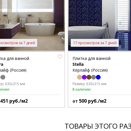
росмотров за 7 дней
17 просмотров за 7 дней
тка для ванной
Плитка для ванной
ra
Stella
айф (Россия)
Керлайф (Россия)
ер:
630x315 мм
Размер:
630x315 мм
личии
В наличии
1451
руб./м2
500
руб./м2
от
ТОВАРЫ ЭТОГО РА