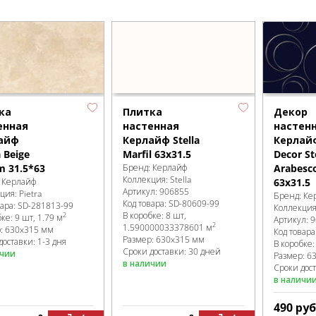
ка
Плитка
Декор
енная
настенная
настен
айф
Керлайф Stella
Керлай
a Beige
Marfil 63x31.5
Decor St
 31.5*63
Бренд:
Керлайф
Arabesco
Коллекция:
Stella
:
Керлайф
63x31.5
Артикул:
906855
кция:
Pietra
Бренд:
Ке
Код товара:
SD-80609
-99
вара:
SD-281813
-99
Коллекци
В коробке
:
8 шт,
2
бке
:
9 шт, 1.79 м
Артикул:
9
2
1.590000033378601 м
р:
630x315 мм
Код товара
Размер:
630x315 мм
доставки: 1-3 дня
В коробке
Сроки доставки: 30 дней
ичии
Размер:
6
в наличии
Сроки дос
в наличи
490
руб