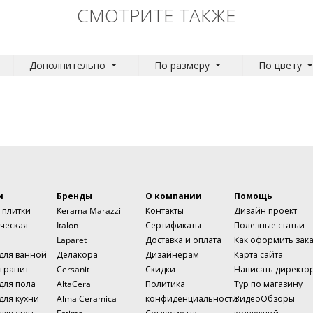
СМОТРИТЕ ТАКЖЕ
Дополнительно
По размеру
По цвету
и
Бренды
О компании
Помощь
 плитки
Kerama Marazzi
Контакты
Дизайн проект
ческая
Italon
Сертификаты
Полезные статьи
Laparet
Доставка и оплата
Как оформить зак
 для ванной
Делакора
Дизайнерам
Карта сайта
гранит
Cersanit
Скидки
Написать директо
для пола
AltaCera
Политика
Тур по магазину
для кухни
Alma Ceramica
конфиденциальности
ВидеоОбзоры