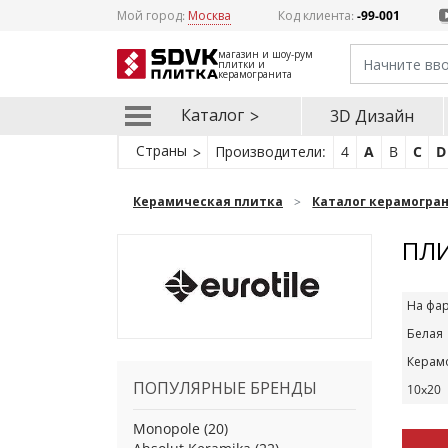
Мой город:
Москва
Код клиента:
-99-001
магазин и шоу-рум
плитки и
керамогранита
Каталог
3D Дизайн
Страны
Производители:
4
A
B
C
D
Керамическая плитка
Каталог керамогра
ПЛИ
На фар
Белая
Керам
ПОПУЛЯРНЫЕ БРЕНДЫ
10x20
Monopole
(20)