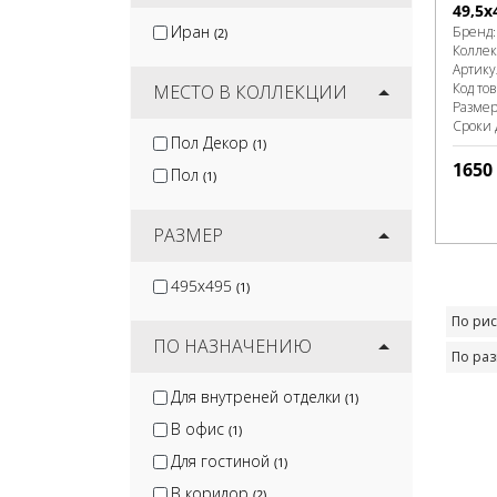
49,5х
Velsaa
(7)
Иран
Бренд
(2)
Керлайф
(1)
Колле
Артику
Monopole
(20)
Код то
МЕСТО В КОЛЛЕКЦИИ
Разме
Сроки 
Пол Декор
(1)
1650
Пол
(1)
РАЗМЕР
495x495
(1)
По рис
ПО НАЗНАЧЕНИЮ
По ра
Для внутреней отделки
(1)
В офис
(1)
Для гостиной
(1)
В коридор
(2)