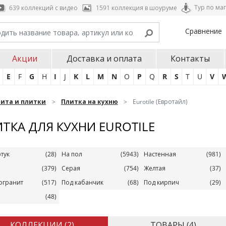
Тур по ма
639 коллекций с видео
1591 коллекция в шоуруме
Сравнение
Акции
Доставка и оплата
Контакты
E
F
G
H
I
J
K
L
M
N
O
P
Q
R
S
T
U
V
нита и плитки
Плитка на кухню
Eurotile (Евротайл)
ТКА ДЛЯ КУХНИ EUROTILE
тук
(28)
На пол
(5943)
Настенная
(981)
(379)
Серая
(754)
Желтая
(37)
огранит
(517)
Под кабанчик
(68)
Под кирпич
(29)
(48)
КОЛЛЕКЦИИ (
2
)
ТОВАРЫ (
4
)