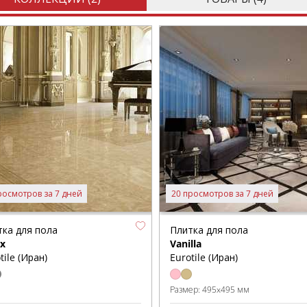
росмотров за 7 дней
20 просмотров за 7 дней
тка для пола
Плитка для пола
ex
Vanilla
tile (Иран)
Eurotile (Иран)
Размер:
495x495 мм