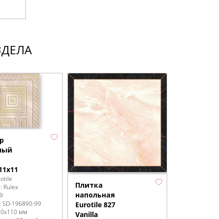
ЗДЕЛА
р
ный
11х11
otile
Плитка
я:
Rulex
напольная
9
:
SD-196890
-99
Eurotile 827
10x110 мм
Vanilla