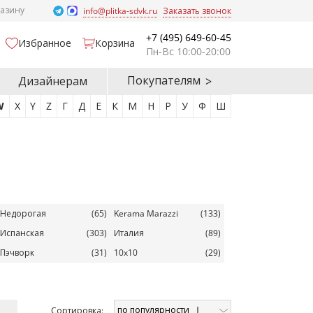
газину
info@plitka-sdvk.ru
Заказать звонок
+7 (495) 649-60-45
Избранное
Корзина
Пн-Вс 10:00-20:00
Покупателям
Дизайнерам
W
X
Y
Z
Г
Д
Е
К
М
Н
Р
У
Ф
Ш
Недорогая
(65)
Kerama Marazzi
(133)
Испанская
(303)
Италия
(89)
Пэчворк
(31)
10x10
(29)
по популярности
Cортировка: