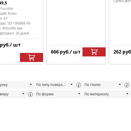
Сроки дос
49,5
:
Eurotile
кция:
Rulex
л:
47
вара:
SD-196888
-99
р:
495x495 мм
доставки: 30 дней
руб.
/ шт
666
руб.
/ шт
262
руб
унку
По типу поверхности
По стилю
змеру
По форме
По материалу