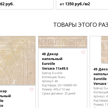
262
руб.
1350
руб./м2
от
ТОВАРЫ ЭТОГО РА
48 Декор
напольный
Eurotile
Versace 11х49,5
49 Деко
Бренд:
Eurotile
наполь
Коллекция:
Rulex
Eurotile
Артикул:
48
Versace 
Код товара:
SD-196889
-99
Бренд:
Eur
Размер:
495x110 мм
екор
Коллекци
Сроки доставки: 30 дней
льный
Артикул:
4
Код товара
ile
Размер:
1
ce