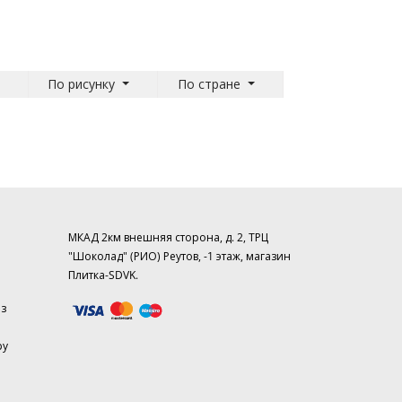
По рисунку
По стране
МКАД 2км внешняя сторона, д. 2, ТРЦ
"Шоколад" (РИО) Реутов, -1 этаж, магазин
Плитка-SDVK.
аз
ру