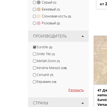
Серый
(1)
от
Бежевый
(1)
Слоновая кость
(2)
Розовый
(2)
ПРОИЗВОДИТЕЛЬ
Eurotile
(2)
Smile Tile
(1)
Metlah.Store
(1)
Kerama Marazzi
(128)
Cersanit
(7)
Керамин
(14)
White Hills
(2)
Раскрыть
47 Д
напо
Global Tile
(6)
Eurot
Gracia Ceramica
СТРАНЫ
(12)
Versa