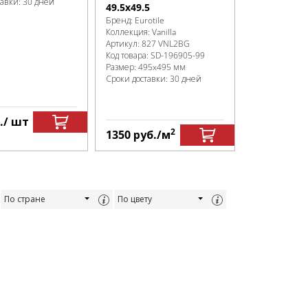
тавки: 30 дней
49.5х49.5
Бренд:
Eurotile
Коллекция:
Vanilla
Артикул:
827 VNL2BG
Код товара:
SD-196905
-99
Размер:
495x495 мм
Сроки доставки: 30 дней
.
/ шт
2
1350
руб.
/м
По стране
По цвету