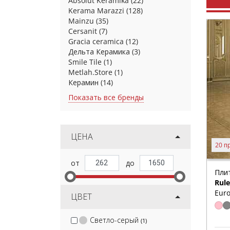
Absolut Keramika
(22)
Kerama Marazzi
(128)
Mainzu
(35)
Cersanit
(7)
Gracia ceramica
(12)
Дельта Керамика
(3)
Smile Tile
(1)
Metlah.Store
(1)
Керамин
(14)
Показать все бренды
ЦЕНА
20 п
Пли
Rul
Euro
ЦВЕТ
Светло-серый
(1)