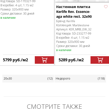
Код товара:
SD-170327
-99
В коробке
:
4 шт, 1.15 м
2
Настенная плитка
Размер:
320x900 мм
Kerlife Rev. Essence-
Сроки доставки: 30 дней
aga white rect. 32x90
в наличии
Бренд:
Kerlife
Коллекция:
Marblestone
Артикул:
KER_MRB_EW_32
Код товара:
SD-233277
-99
В коробке
:
4 шт, 1.15 м
2
Размер:
320x900 мм
Сроки доставки: 30 дней
в наличии
5799
руб.
/м
2
5289
руб.
/м
2
20x30
(12)
Недорого
(118)
СМОТРИТЕ ТАКЖЕ