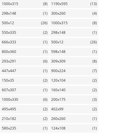
1000x315
(8)
1190x595
(13)
298x148
(1)
300x260
(4)
500x12
(26)
1000x315
(8)
550x335
(2)
298x148
(1)
666x333
(1)
500x12
(26)
800x360
(1)
598x148
(1)
293x291
(6)
309x309
(8)
447x447
(1)
900x224
(7)
150x35
(2)
120x104
(2)
607x307
(1)
160x140
(2)
1000x330
(6)
200x175
(3)
495x495
(2)
402x99
(2)
210x182
(2)
260x260
(1)
580x235
(1)
124x108
(1)