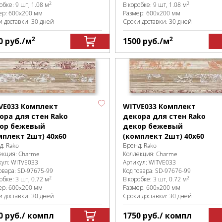
2
2
робке
:
9 шт, 1.08 м
В коробке
:
9 шт, 1.08 м
ер:
600x200 мм
Размер:
600x200 мм
и доставки: 30 дней
Сроки доставки: 30 дней
2
2
0
руб.
/м
1500
руб.
/м
VE033 Комплект
WITVE033 Комплект
ора для стен Rako
декора для стен Rako
ор бежевый
декор бежевый
мплект 2шт) 40x60
(комплект 2шт) 40x60
д:
Rako
Бренд:
Rako
екция:
Charme
Коллекция:
Charme
кул:
WITVE033
Артикул:
WITVE033
овара:
SD-97675
-99
Код товара:
SD-97676
-99
2
2
робке
:
3 шт, 0.72 м
В коробке
:
3 шт, 0.72 м
ер:
600x200 мм
Размер:
600x200 мм
и доставки: 30 дней
Сроки доставки: 30 дней
0
руб.
/ компл
1750
руб.
/ компл