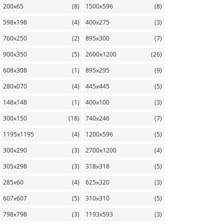
200x65
(8)
1500x596
(8)
598x198
(4)
400x275
(3)
760x250
(2)
895x300
(7)
900x350
(5)
2600x1200
(26)
608x308
(1)
895x295
(9)
280x070
(4)
445x445
(5)
148x148
(1)
400x100
(3)
300x150
(18)
740x246
(7)
1195x1195
(4)
1200x596
(5)
300x290
(3)
2700x1200
(4)
305x298
(3)
318x318
(5)
285x60
(4)
625x320
(3)
607x607
(5)
310x310
(5)
798x798
(3)
1193x593
(3)