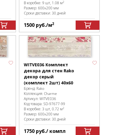
2
В коробке
:
9 шт, 1.08 м
Размер:
600x200 мм
Сроки доставки: 30 дней
2
1500
руб.
/м
WITVE036 Комплект
декора для стен Rako
декор серый
(комплект 2шт) 40x60
Бренд:
Rako
Коллекция:
Charme
Артикул:
WITVE036
Код товара:
SD-97677
-99
2
В коробке
:
3 шт, 0.72 м
Размер:
600x200 мм
Сроки доставки: 30 дней
1750
руб.
/ компл