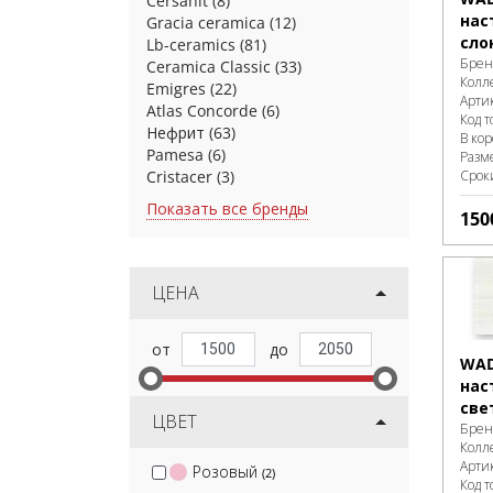
Cersanit
(8)
нас
Gracia ceramica
(12)
сло
Lb-ceramics
(81)
Брен
Ceramica Classic
(33)
Колл
Emigres
(22)
Арти
Atlas Concorde
(6)
Код т
Нефрит
(63)
В ко
Pamesa
(6)
Разм
Cristacer
(3)
Срок
Показать все бренды
150
ЦЕНА
WAD
нас
све
ЦВЕТ
Брен
Колл
Арти
Розовый
(2)
Код т