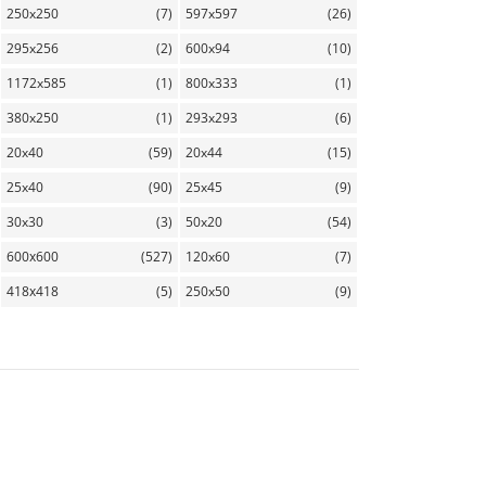
250x250
(7)
597x597
(26)
295x256
(2)
600x94
(10)
1172x585
(1)
800x333
(1)
380x250
(1)
293x293
(6)
20x40
(59)
20x44
(15)
25x40
(90)
25x45
(9)
30x30
(3)
50x20
(54)
600х600
(527)
120x60
(7)
418х418
(5)
250x50
(9)