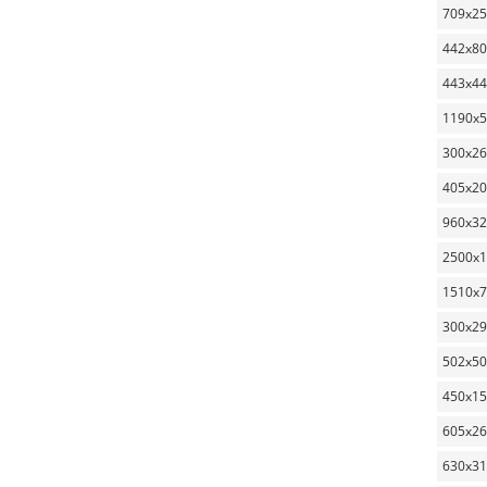
709x2
442x80
443x4
1190x
300x2
405x2
960x3
2500x
1510x
300x2
502x5
450x1
605x2
630x3