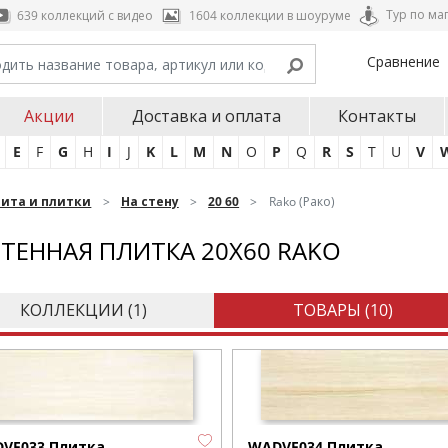
Тур по ма
639 коллекций с видео
1604 коллекции в шоуруме
Сравнение
Акции
Доставка и оплата
Контакты
E
F
G
H
I
J
K
L
M
N
O
P
Q
R
S
T
U
V
нита и плитки
На стену
20 60
Rako (Рако)
ТЕННАЯ ПЛИТКА 20X60 RAKO
КОЛЛЕКЦИИ (
1
)
ТОВАРЫ (
10
)
VE033 Плитка
WADVE034 Плитка