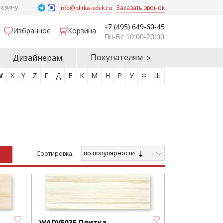
газину
info@plitka-sdvk.ru
Заказать звонок
+7 (495) 649-60-45
Избранное
Корзина
Пн-Вс 10:00-20:00
Покупателям
Дизайнерам
W
X
Y
Z
Г
Д
Е
К
М
Н
Р
У
Ф
Ш
по популярности
Cортировка:
WADVE035 Плитка