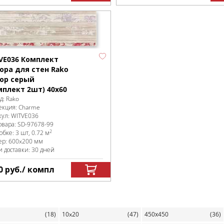
VE036 Комплект
ора для стен Rako
ор серый
мплект 2шт) 40x60
д:
Rako
екция:
Charme
кул:
WITVE036
овара:
SD-97678
-99
2
робке
:
3 шт, 0.72 м
ер:
600x200 мм
и доставки: 30 дней
0
руб.
/ компл
(18)
10x20
(47)
450х450
(36)