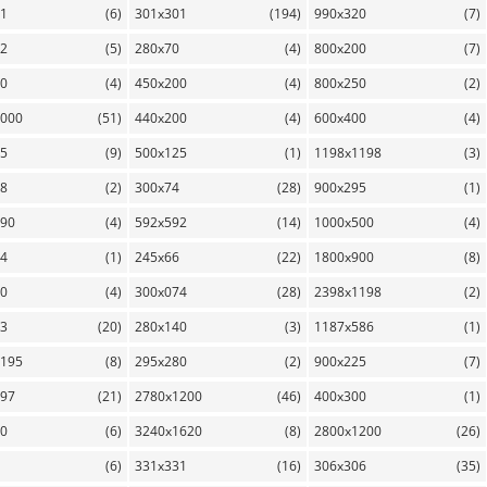
91
(6)
301x301
(194)
990x320
(7)
32
(5)
280x70
(4)
800x200
(7)
50
(4)
450x200
(4)
800x250
(2)
1000
(51)
440x200
(4)
600x400
(4)
25
(9)
500x125
(1)
1198x1198
(3)
98
(2)
300x74
(28)
900x295
(1)
290
(4)
592x592
(14)
1000x500
(4)
14
(1)
245x66
(22)
1800x900
(8)
20
(4)
300x074
(28)
2398x1198
(2)
93
(20)
280x140
(3)
1187x586
(1)
1195
(8)
295x280
(2)
900x225
(7)
597
(21)
2780x1200
(46)
400x300
(1)
90
(6)
3240x1620
(8)
2800x1200
(26)
(6)
331x331
(16)
306x306
(35)