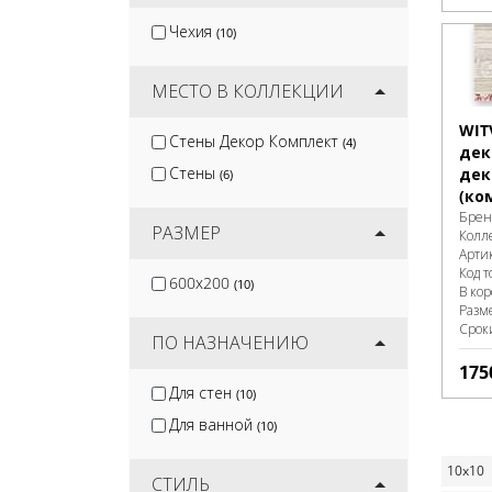
Нефрит
(63)
Чехия
(10)
Cristacer
(3)
Belleza
(34)
МЕСТО В КОЛЛЕКЦИИ
WIT
Стены Декор Комплект
(4)
дек
Стены
дек
(6)
(ко
Брен
РАЗМЕР
Колл
Арти
Код т
600x200
(10)
В ко
Разм
Срок
ПО НАЗНАЧЕНИЮ
175
Для стен
(10)
Для ванной
(10)
10x10
СТИЛЬ