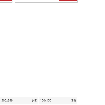
500х249
(43)
150х150
(38)