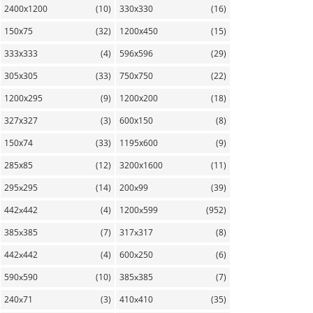
2400х1200
(10)
330х330
(16)
150х75
(32)
1200х450
(15)
333х333
(4)
596х596
(29)
305х305
(33)
750х750
(22)
1200х295
(9)
1200х200
(18)
327х327
(3)
600х150
(8)
150х74
(33)
1195х600
(9)
285х85
(12)
3200х1600
(11)
295x295
(14)
200x99
(39)
442x442
(4)
1200x599
(952)
385x385
(7)
317x317
(8)
442x442
(4)
600x250
(6)
590x590
(10)
385x385
(7)
240x71
(3)
410x410
(35)