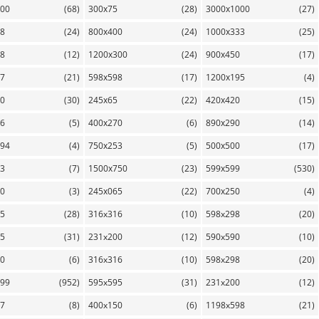
800
(68)
300х75
(28)
3000х1000
(27)
98
(24)
800х400
(24)
1000х333
(25)
48
(12)
1200х300
(24)
900х450
(17)
97
(21)
598х598
(17)
1200х195
(4)
00
(30)
245х65
(22)
420х420
(15)
16
(5)
400х270
(6)
890х290
(14)
194
(4)
750х253
(5)
500х500
(17)
13
(7)
1500х750
(23)
599х599
(530)
30
(3)
245х065
(22)
700х250
(4)
75
(28)
316x316
(10)
598x298
(20)
95
(31)
231x200
(12)
590x590
(10)
50
(6)
316x316
(10)
598x298
(20)
599
(952)
595x595
(31)
231x200
(12)
17
(8)
400x150
(6)
1198x598
(21)