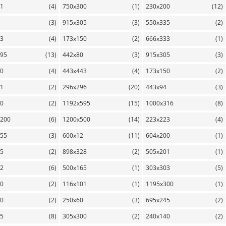
51
(4)
750x300
(1)
230x200
(12)
(3)
915x305
(3)
550x335
(2)
43
(4)
173x150
(2)
666x333
(1)
595
(13)
442x80
(3)
915x305
(3)
60
(4)
443x443
(4)
173x150
(2)
01
(2)
296x296
(20)
443x94
(3)
20
(2)
1192x595
(15)
1000x316
(8)
1200
(6)
1200x500
(14)
223x223
(4)
755
(3)
600x12
(11)
604x200
(1)
95
(2)
898x328
(2)
505x201
(1)
02
(6)
500x165
(1)
303x303
(5)
50
(2)
116x101
(1)
1195x300
(1)
60
(2)
250x60
(3)
695x245
(2)
15
(8)
305x300
(2)
240x140
(2)