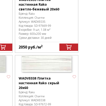
настенная Rako
светло-бежевый 20x60
Бренд:
Rako
Коллекция:
Charme
Артикул:
WADVE035
Код товара:
SD-97669
-99
2
В коробке
:
9 шт, 1.08 м
Размер:
600x200 мм
Сроки доставки: 30 дней
2
2050
руб.
/м
WADVE038 Плитка
настенная Rako серый
20x60
Бренд:
Rako
Коллекция:
Charme
Артикул:
WADVE038
Код товара:
SD-97672
-99