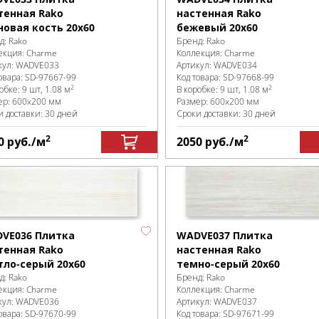
тенная Rako
настенная Rako
новая кость 20x60
бежевый 20x60
д:
Rako
Бренд:
Rako
екция:
Charme
Коллекция:
Charme
кул:
WADVE033
Артикул:
WADVE034
овара:
SD-97667
-99
Код товара:
SD-97668
-99
2
2
робке
:
9 шт, 1.08 м
В коробке
:
9 шт, 1.08 м
ер:
600x200 мм
Размер:
600x200 мм
и доставки: 30 дней
Сроки доставки: 30 дней
2
2
0
руб.
/м
2050
руб.
/м
VE036 Плитка
WADVE037 Плитка
тенная Rako
настенная Rako
тло-серый 20x60
темно-серый 20x60
д:
Rako
Бренд:
Rako
екция:
Charme
Коллекция:
Charme
кул:
WADVE036
Артикул:
WADVE037
овара:
SD-97670
-99
Код товара:
SD-97671
-99