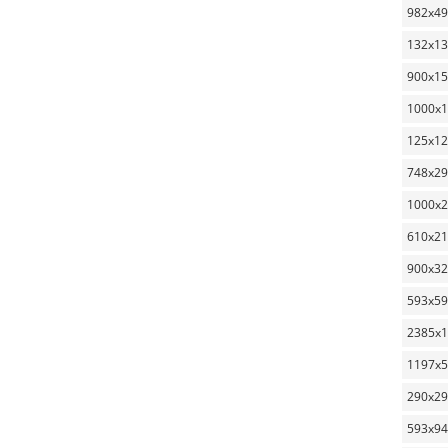
982x4
132x1
900x1
1000x
125x1
748x2
1000x
610x2
900x3
593x5
2385x
1197x
290x2
593x94