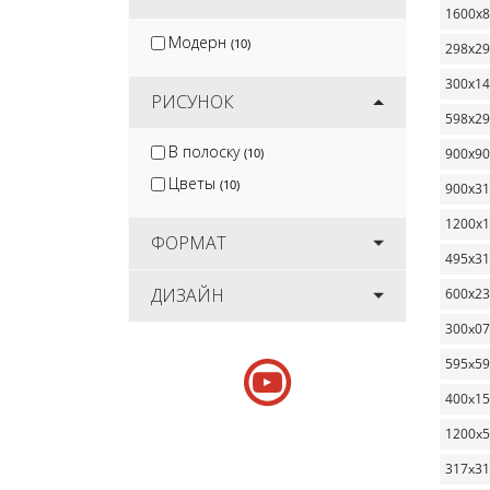
1600х
Модерн
(10)
298х2
300х1
РИСУНОК
598х2
В полоску
(10)
900х9
Цветы
(10)
900х3
1200х
ФОРМАТ
495х3
ДИЗАЙН
600х2
300x0
595x5
400x1
1200x
317x3