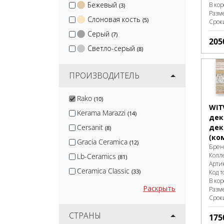
Бежевый
В ко
(3)
Разм
Слоновая кость
(5)
Срок
Серый
(7)
205
Светло-серый
(8)
ПРОИЗВОДИТЕЛЬ
Rako
(10)
WIT
Kerama Marazzi
(14)
дек
Cersanit
дек
(8)
(ко
Gracia Ceramica
(12)
Брен
Колл
Lb-Ceramics
(81)
Арти
Ceramica Classic
(33)
Код т
В ко
Emigres
(22)
Раскрыть
Разм
Срок
Atlas Concorde
(6)
Pamesa
СТРАНЫ
(6)
175