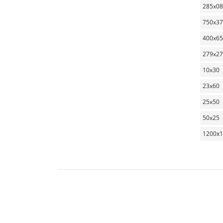
285x0
750x3
400x65
279x2
10x30
23x60
25x50
50x25
1200х