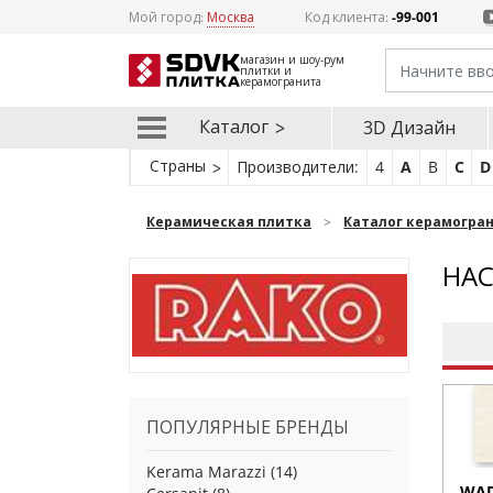
Мой город:
Москва
Код клиента:
-99-001
магазин и шоу-рум
плитки и
керамогранита
Каталог
3D Дизайн
Страны
Производители:
4
A
B
C
D
Керамическая плитка
Каталог керамогра
НАС
ПОПУЛЯРНЫЕ БРЕНДЫ
Kerama Marazzi
(14)
WAD