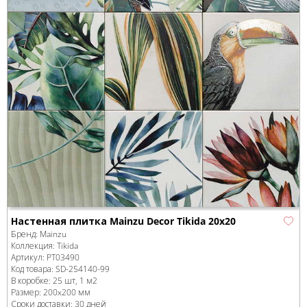
Настенная плитка Mainzu Decor Tikida 20x20
Бренд:
Mainzu
Коллекция:
Tikida
Артикул:
PT03490
Код товара:
SD-254140
-99
В коробке
:
25 шт, 1 м
2
Размер:
200x200 мм
Сроки доставки: 30 дней