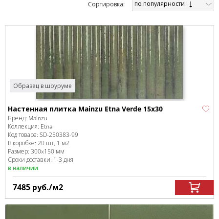
по популярности
Cортировка:
Образец в шоуруме
Настенная плитка Mainzu Etna Verde 15x30
Бренд:
Mainzu
Коллекция:
Etna
Код товара:
SD-250383
-99
В коробке
:
20 шт, 1 м
2
Размер:
300x150 мм
Сроки доставки: 1-3 дня
в наличии
7485
руб.
/м
2