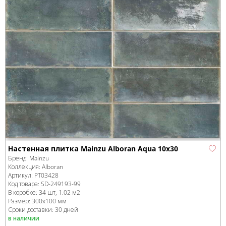
Настенная плитка Mainzu Alboran Aqua 10x30
Бренд:
Mainzu
Коллекция:
Alboran
Артикул:
PT03428
Код товара:
SD-249193
-99
В коробке
:
34 шт, 1.02 м
2
Размер:
300x100 мм
Сроки доставки: 30 дней
в наличии