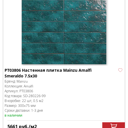
PT03806 Настенная плитка Mainzu Amalfi
Smeraldo 7.5x30
Бренд:
Mainzu
Коллекция:
Amalfi
Артикул:
PT03806
Код товара:
SD-280226
-99
В коробке
:
22 шт, 0.5 м
2
Размер:
300x75 мм
Сроки доставки: 1-3 дня
в наличии
5661
руб.
/м
2