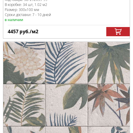
В коробке
:
34 шт, 1.02 м
2
Размер:
300x100 мм
Сроки доставки: 7 - 10 дней
в наличии
4457
руб.
/м
2