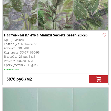
Настенная плитка Mainzu Secrets Green 20x20
Бренд:
Mainzu
Коллекция:
Technical Soft
Артикул:
PT03709
Код товара:
SD-271696
-99
В коробке
:
25 шт, 1 м
2
Размер:
200x200 мм
Сроки доставки: 30 дней
в наличии
5876
руб.
/м
2