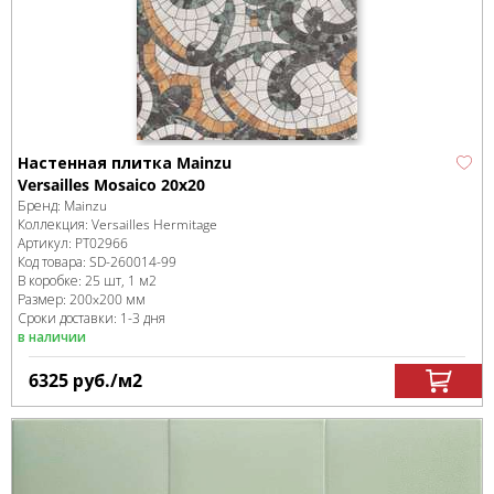
Настенная плитка Mainzu
Versailles Mosaico 20х20
Бренд:
Mainzu
Коллекция:
Versailles Hermitage
Артикул:
PT02966
Код товара:
SD-260014
-99
В коробке
:
25 шт, 1 м
2
Размер:
200x200 мм
Сроки доставки: 1-3 дня
в наличии
6325
руб.
/м
2