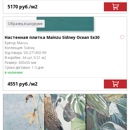
5170
руб.
/м
2
Образец в шоуруме
Настенная плитка Mainzu Sidney Ocean 5x30
Бренд:
Mainzu
Коллекция:
Sidney
Код товара:
SD-271450
-99
В коробке
:
34 шт, 0.51 м
2
Размер:
300x50 мм
Сроки доставки: 1-3 дня
в наличии
4551
руб.
/м
2