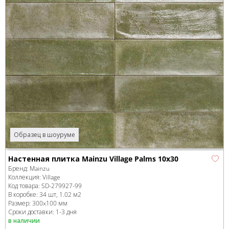
Образец в шоуруме
Настенная плитка Mainzu Village Palms 10x30
Бренд:
Mainzu
Коллекция:
Village
Код товара:
SD-279927
-99
В коробке
:
34 шт, 1.02 м
2
Размер:
300x100 мм
Сроки доставки: 1-3 дня
в наличии