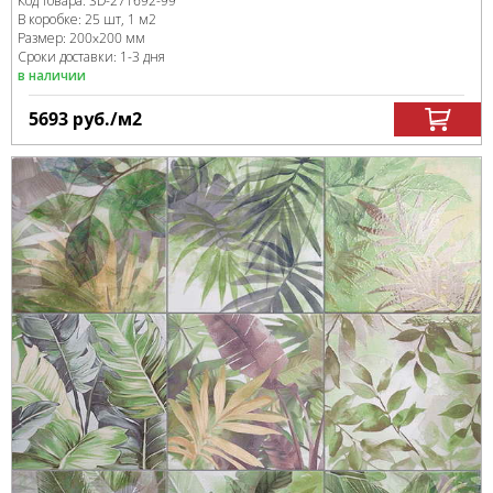
Код товара:
SD-271692
-99
В коробке
:
25 шт, 1 м
2
Размер:
200x200 мм
Сроки доставки: 1-3 дня
в наличии
5693
руб.
/м
2