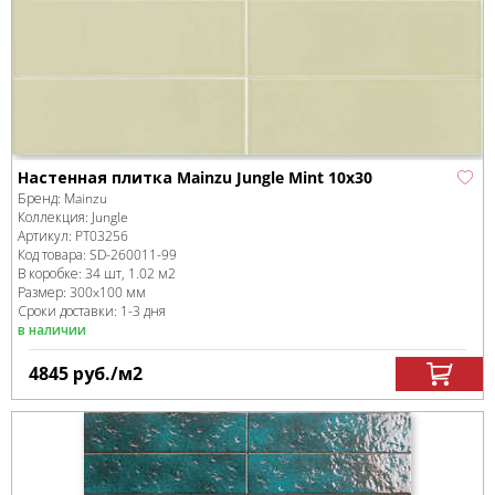
Настенная плитка Mainzu Jungle Mint 10х30
Бренд:
Mainzu
Коллекция:
Jungle
Артикул:
PT03256
Код товара:
SD-260011
-99
В коробке
:
34 шт, 1.02 м
2
Размер:
300x100 мм
Сроки доставки: 1-3 дня
в наличии
4845
руб.
/м
2