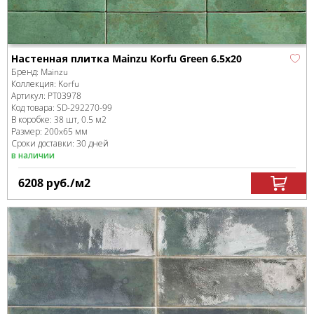
Настенная плитка Mainzu Korfu Green 6.5x20
Бренд:
Mainzu
Коллекция:
Korfu
Артикул:
PT03978
Код товара:
SD-292270
-99
В коробке
:
38 шт, 0.5 м
2
Размер:
200x65 мм
Сроки доставки: 30 дней
в наличии
6208
руб.
/м
2