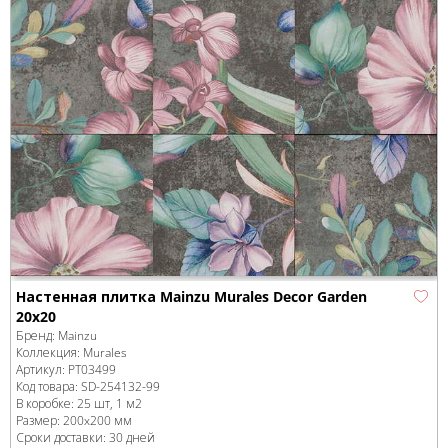
Настенная плитка Mainzu Murales Decor Garden
20x20
Бренд:
Mainzu
Коллекция:
Murales
Артикул:
PT03499
Код товара:
SD-254132
-99
В коробке
:
25 шт, 1 м
2
Размер:
200x200 мм
Сроки доставки: 30 дней