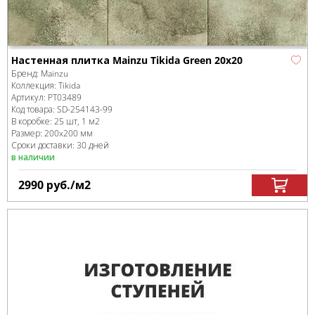
Настенная плитка Mainzu Tikida Green 20x20
Бренд:
Mainzu
Коллекция:
Tikida
Артикул:
PT03489
Код товара:
SD-254143
-99
В коробке
:
25 шт, 1 м
2
Размер:
200x200 мм
Сроки доставки: 30 дней
в наличии
2990
руб.
/м
2