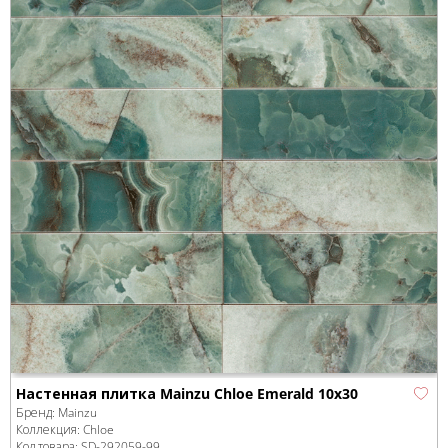
Настенная плитка Mainzu Chloe Emerald 10x30
Бренд:
Mainzu
Коллекция:
Chloe
Код товара:
SD-292059
-99