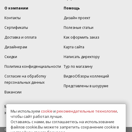
О компании
Помощь
Контакты
Дизайн проект
Сертификаты
Полезные статьи
Доставка и оплата
Как оформить заказ
Дизайнерам
Карта сайта
Скидки
Написать директору
Политика конфиденциальности
Тур по магазину
Согласие на обработку
ВидеоОбзоры коллекций
персональных данных
Представлены в шоуруме
Вакансии
МКАД 2км внешняя сторона, д. 2, ТРЦ "Шоколад" (РИО) Реутов, -1
Мы используем
cookie
и
рекомендательные технологии
,
этаж, магазин Плитка-SDVK.
чтобы сайт работал лучше.
Оставаясь с нами, вы соглашаетесь на использование
файлов cookie.Вы можете запретить сохранение cookie в
© 2009—2026 г. Все права защищены