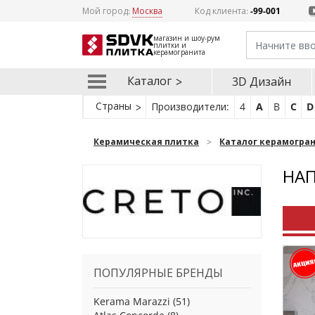
Мой город:
Москва
Код клиента:
-99-001
магазин и шоу-рум
плитки и
керамогранита
Каталог
3D Дизайн
Страны
Производители:
4
A
B
C
D
Керамическая плитка
Каталог керамогра
НАП
ПОПУЛЯРНЫЕ БРЕНДЫ
Kerama Marazzi
(51)