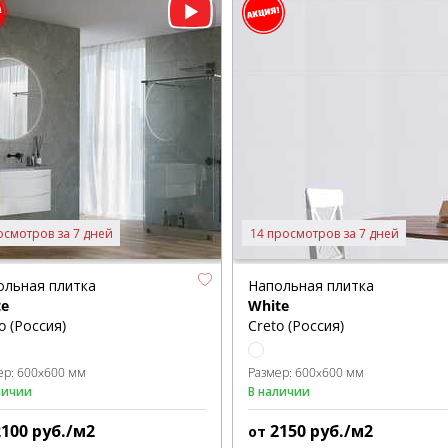
осмотров за 7 дней
14 просмотров за 7 дней
ольная плитка
Напольная плитка
te
White
o (Россия)
Creto (Россия)
ер:
600x600 мм
Размер:
600x600 мм
личии
В наличии
2100
руб./м2
2150
руб./м2
от