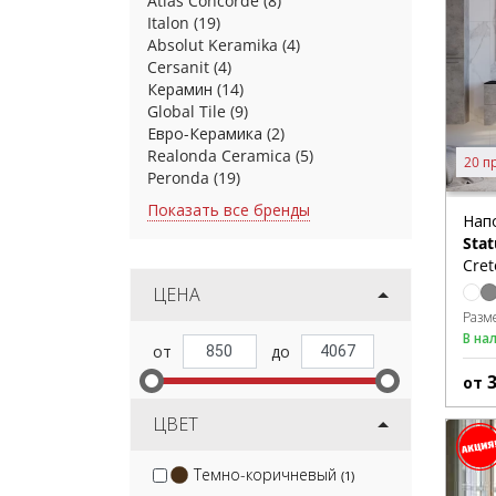
Atlas Concorde
(8)
Italon
(19)
Absolut Keramika
(4)
Cersanit
(4)
Керамин
(14)
Global Tile
(9)
Евро-Керамика
(2)
Realonda Ceramica
(5)
20 п
Peronda
(19)
Показать все бренды
Нап
Stat
Cret
ЦЕНА
Разм
В на
от
ЦВЕТ
Темно-коричневый
(1)