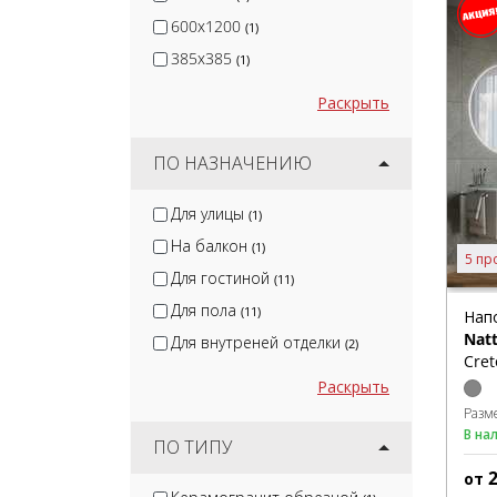
600x1200
(1)
385x385
(1)
Раскрыть
ПО НАЗНАЧЕНИЮ
Для улицы
(1)
На балкон
(1)
5 пр
Для гостиной
(11)
Для пола
(11)
Нап
Nat
Для внутреней отделки
(2)
Cret
Раскрыть
Разм
В на
ПО ТИПУ
от