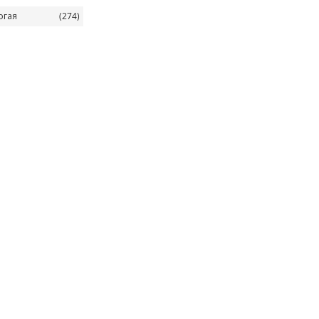
огая
(274)