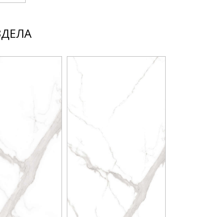
ЗДЕЛА
01-10-4-15-
06-4217
Напольна
плитка Cr
Pixel 1 20х
Бренд:
Creto