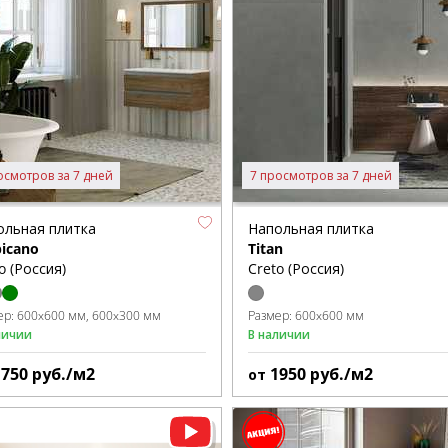
осмотров за 7 дней
7 просмотров за 7 дней
ольная плитка
Напольная плитка
picano
Titan
o (Россия)
Creto (Россия)
ер:
600x600 мм
600x300 мм
Размер:
600x600 мм
личии
В наличии
1750
руб./м2
1950
руб./м2
от