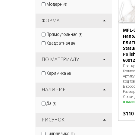
Модерн
(6)
ФОРМА
MPL-
Прямоугольная
(5)
Напо
плит
Квадратная
(9)
Statu
Polis
ПО МАТЕРИАЛУ
60x12
Бренд
Колле
Керамика
(6)
Артику
Код то
В коро
НАЛИЧИЕ
Разме
Сроки 
в нал
Да
(6)
3110
РИСУНОК
Гидравлико
(1)