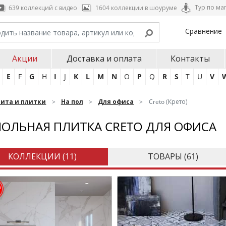
Тур по ма
639 коллекций с видео
1604 коллекции в шоуруме
Сравнение
Акции
Доставка и оплата
Контакты
E
F
G
H
I
J
K
L
M
N
O
P
Q
R
S
T
U
V
нита и плитки
На пол
Для офиса
Creto (Крето)
ОЛЬНАЯ ПЛИТКА CRETO ДЛЯ ОФИСА
КОЛЛЕКЦИИ (
11
)
ТОВАРЫ (
61
)