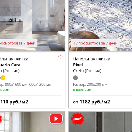
росмотров за 7 дней
17 просмотров за 7 дней
ольная плитка
Напольная плитка
uario Cara
Pixel
o (Россия)
Creto (Россия)
ер:
800x1600 мм
600x1200 мм
Размер:
200x200 мм
личии
В наличии
3110
руб./м2
1182
руб./м2
от