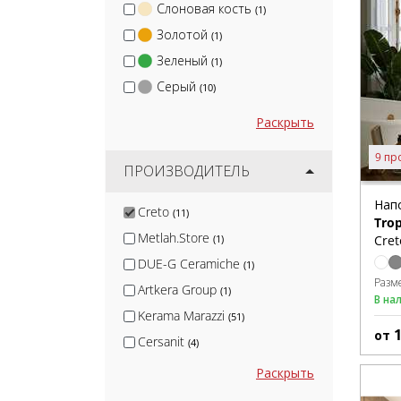
Слоновая кость
(1)
Золотой
(1)
Зеленый
(1)
Серый
(10)
Раскрыть
9 пр
ПРОИЗВОДИТЕЛЬ
Нап
Creto
(11)
Tro
Metlah.Store
Cret
(1)
DUE-G Ceramiche
(1)
Разм
Artkera Group
(1)
В на
Kerama Marazzi
(51)
от
Cersanit
(4)
Керамин
(14)
Раскрыть
Global Tile
(9)