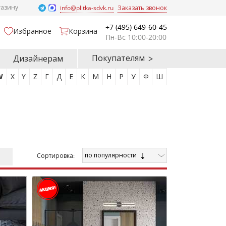
газину
info@plitka-sdvk.ru
Заказать звонок
+7 (495) 649-60-45
Избранное
Корзина
Пн-Вс 10:00-20:00
Покупателям
Дизайнерам
W
X
Y
Z
Г
Д
Е
К
М
Н
Р
У
Ф
Ш
по популярности
Cортировка: