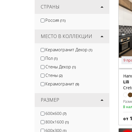
Keratile
СТРАНЫ
(1)
Gracia Ceramica
(10)
Россия
(11)
Velsaa
(9)
Керлайф
(1)
МЕСТО В КОЛЛЕКЦИИ
Керамогранит Декор
(1)
Пол
(1)
9 пр
Стены Декор
(1)
Стены
Нап
(2)
Lili
Керамогранит
(9)
Cret
РАЗМЕР
Разм
В на
600x600
(7)
от
800x1600
(1)
600x300
(1)