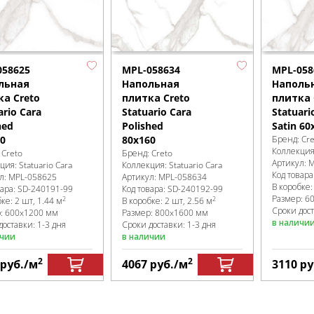
058625
MPL-058634
MPL-058
льная
Напольная
Наполь
ка Creto
плитка Creto
плитка 
ario Cara
Statuario Cara
Statuari
hed
Polished
Satin 60
0
80x160
Бренд:
Cre
Коллекци
:
Creto
Бренд:
Creto
Артикул:
M
кция:
Statuario Cara
Коллекция:
Statuario Cara
Код товара
л:
MPL-058625
Артикул:
MPL-058634
В коробке
вара:
SD-240191
-99
Код товара:
SD-240192
-99
Размер:
6
2
2
бке
:
2 шт, 1.44 м
В коробке
:
2 шт, 2.56 м
Сроки дост
р:
600x1200 мм
Размер:
800x1600 мм
в наличи
доставки: 1-3 дня
Сроки доставки: 1-3 дня
ичии
в наличии
2
2
руб.
/м
4067
руб.
/м
3110
ру