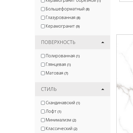
Керамогранит обрезной
(1)
Большеформатный
(8)
Глазурованная
(8)
Керамогранит
(9)
ПОВЕРХНОСТЬ
Полированная
(1)
Глянцевая
(1)
Матовая
(7)
СТИЛЬ
Скандинавский
(1)
Лофт
(1)
Минимализм
(2)
Классический
(2)