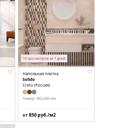
10 просмотров за 7 дней
Напольная плитка
Solido
Creto (Россия)
Размер:
385x385 мм
850
руб./м2
от