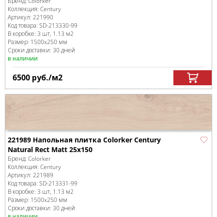
Бренд:
Colorker
Коллекция:
Century
Артикул:
221990
Код товара:
SD-213330
-99
В коробке
:
3 шт, 1.13 м
2
Размер:
1500x250 мм
Сроки доставки: 30 дней
в наличии
6500
руб.
/м
2
221989 Напольная плитка Colorker Century
Natural Rect Matt 25x150
Бренд:
Colorker
Коллекция:
Century
Артикул:
221989
Код товара:
SD-213331
-99
В коробке
:
3 шт, 1.13 м
2
Размер:
1500x250 мм
Сроки доставки: 30 дней
в наличии