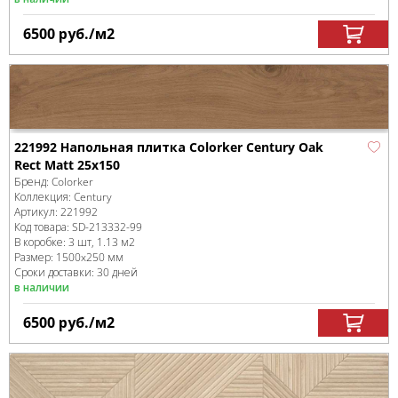
6500
руб.
/м
2
221992 Напольная плитка Colorker Century Oak
Rect Matt 25x150
Бренд:
Colorker
Коллекция:
Century
Артикул:
221992
Код товара:
SD-213332
-99
В коробке
:
3 шт, 1.13 м
2
Размер:
1500x250 мм
Сроки доставки: 30 дней
в наличии
6500
руб.
/м
2