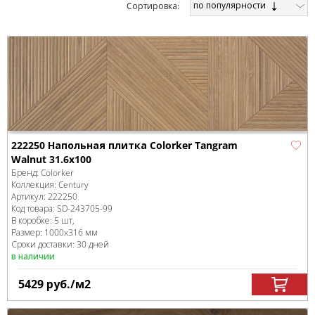
по популярности
Cортировка:
222250 Напольная плитка Colorker Tangram
Walnut 31.6x100
Бренд:
Colorker
Коллекция:
Century
Артикул:
222250
Код товара:
SD-243705
-99
В коробке
:
5 шт,
Размер:
1000x316 мм
Сроки доставки: 30 дней
в наличии
5429
руб.
/м
2