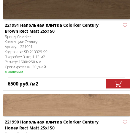
221991 Напольная плитка Colorker Century
Brown Rect Matt 25x150
Бренд:
Colorker
Коллекция:
Century
Артикул:
221991
Код товара:
SD-213329
-99
В коробке
:
3 шт, 1.13 м
2
Размер:
1500x250 мм
Сроки доставки: 30 дней
в наличии
6500
руб.
/м
2
221990 Напольная плитка Colorker Century
Honey Rect Matt 25x150