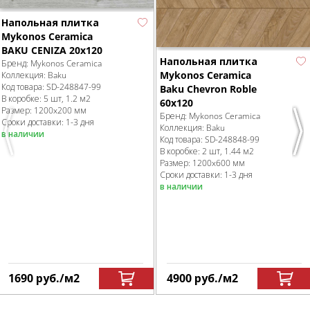
Напольная плитка
Mykonos Ceramica
BAKU CENIZA 20х120
Напольная плитка
Бренд:
Mykonos Ceramica
Mykonos Ceramica
Коллекция:
Baku
Код товара:
SD-248847
-99
Baku Chevron Roble
В коробке
:
5 шт, 1.2 м
2
60х120
Размер:
1200x200 мм
Бренд:
Mykonos Ceramica
Сроки доставки: 1-3 дня
Коллекция:
Baku
в наличии
Previous
Nex
Код товара:
SD-248848
-99
В коробке
:
2 шт, 1.44 м
2
Размер:
1200x600 мм
Сроки доставки: 1-3 дня
в наличии
1690
руб.
/м
2
4900
руб.
/м
2