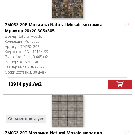
7M052-20P Мозаика Natural Mosaic мозаика
Мрамор 20х20 305х305
Бренд:
Natural Mosaic
Коллекция:
Adriatica
Артикул:
7M052-20P
Код товара:
SD-145184
-99
В коробке
:
5 шт, 0.465 м
2
Размер:
305x305 мм
Размер чипа, (мм)
20x20
Сроки доставки: 30 дней
10914
руб.
/м
2
Образец в шоуруме
7M052-20T Мозаика Natural Mosaic мозаика