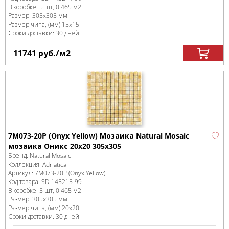
В коробке
:
5 шт, 0.465 м
2
Размер:
305x305 мм
Размер чипа, (мм)
15x15
Сроки доставки: 30 дней
11741
руб.
/м
2
7M073-20P (Onyx Yellow) Мозаика Natural Mosaic
мозаика Оникс 20х20 305х305
Бренд:
Natural Mosaic
Коллекция:
Adriatica
Артикул:
7M073-20P (Onyx Yellow)
Код товара:
SD-145215
-99
В коробке
:
5 шт, 0.465 м
2
Размер:
305x305 мм
Размер чипа, (мм)
20x20
Сроки доставки: 30 дней