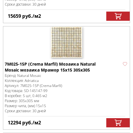
Сроки доставки: 30 дней
15659
руб.
/м
2
7M025-15P (Crema Marfil) Мозаика Natural
Mosaic мозаика Мрамор 15x15 305х305
Бренд:
Natural Mosaic
Коллекция:
Adriatica
Артикул:
7M025-15P (Crema Marfil)
Код товара:
SD-145147
-99
В коробке
:
5 шт, 0.465 м
2
Размер:
305x305 мм
Размер чипа, (мм)
15x15
Сроки доставки: 30 дней
12294
руб.
/м
2