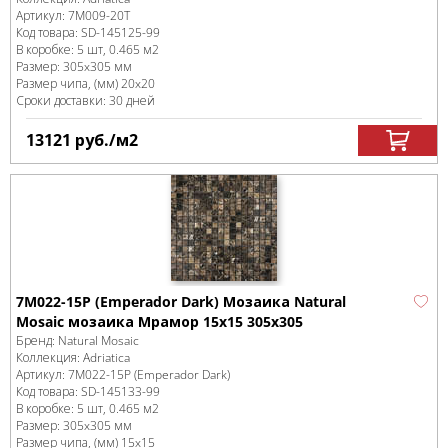
Артикул:
7M009-20T
Код товара:
SD-145125
-99
В коробке
:
5 шт, 0.465 м
2
Размер:
305x305 мм
Размер чипа, (мм)
20x20
Сроки доставки: 30 дней
13121
руб.
/м
2
7M022-15P (Emperador Dark) Мозаика Natural
Mosaic мозаика Мрамор 15x15 305х305
Бренд:
Natural Mosaic
Коллекция:
Adriatica
Артикул:
7M022-15P (Emperador Dark)
Код товара:
SD-145133
-99
В коробке
:
5 шт, 0.465 м
2
Размер:
305x305 мм
Размер чипа, (мм)
15x15