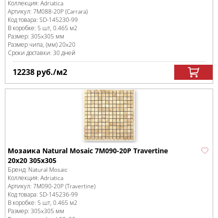
Коллекция:
Adriatica
Артикул:
7M088-20P (Carrara)
Код товара:
SD-145230
-99
В коробке
:
5 шт, 0.465 м
2
Размер:
305x305 мм
Размер чипа, (мм)
20x20
Сроки доставки: 30 дней
12238
руб.
/м
2
Мозаика Natural Mosaic 7M090-20P Travertine
20x20 305х305
Бренд:
Natural Mosaic
Коллекция:
Adriatica
Артикул:
7M090-20P (Travertine)
Код товара:
SD-145236
-99
В коробке
:
5 шт, 0.465 м
2
Размер:
305x305 мм