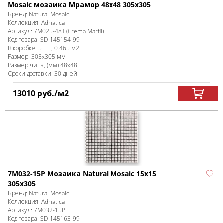
Mosaic мозаика Мрамор 48х48 305х305
Бренд:
Natural Mosaic
Коллекция:
Adriatica
Артикул:
7M025-48T (Crema Marfil)
Код товара:
SD-145154
-99
В коробке
:
5 шт, 0.465 м
2
Размер:
305x305 мм
Размер чипа, (мм)
48x48
Сроки доставки: 30 дней
13010
руб.
/м
2
7M032-15P Мозаика Natural Mosaic 15x15
305х305
Бренд:
Natural Mosaic
Коллекция:
Adriatica
Артикул:
7M032-15P
Код товара:
SD-145163
-99