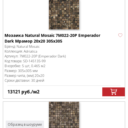
Мозаика Natural Mosaic 7M022-20P Emperador
Dark Мрамор 20x20 305х305
Бренд:
Natural Mosaic
Коллекция:
Adriatica
Артикул:
7M022-20P (Emperador Dark)
Код товара:
SD-145135
-99
В коробке
:
5 шт, 0.465 м
2
Размер:
305x305 мм
Размер чипа, (мм)
20x20
Сроки доставки: 30 дней
13121
руб.
/м
2
Образец в шоуруме