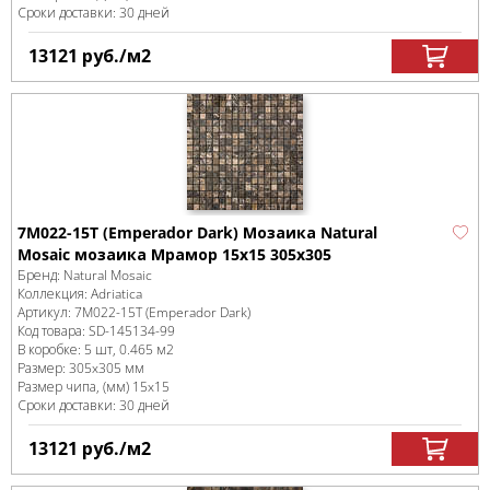
Сроки доставки: 30 дней
13121
руб.
/м
2
7M022-15T (Emperador Dark) Мозаика Natural
Mosaic мозаика Мрамор 15x15 305х305
Бренд:
Natural Mosaic
Коллекция:
Adriatica
Артикул:
7M022-15T (Emperador Dark)
Код товара:
SD-145134
-99
В коробке
:
5 шт, 0.465 м
2
Размер:
305x305 мм
Размер чипа, (мм)
15x15
Сроки доставки: 30 дней
13121
руб.
/м
2