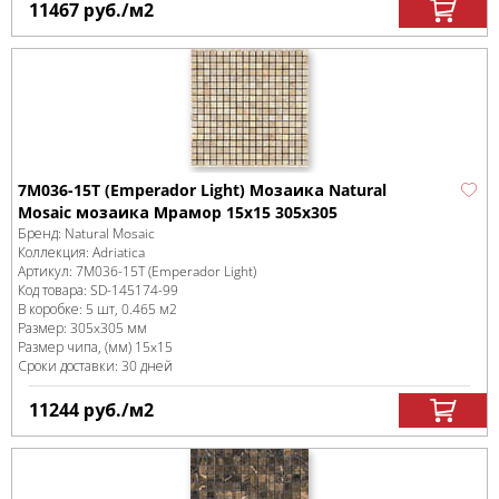
11467
руб.
/м
2
7M036-15T (Emperador Light) Мозаика Natural
Mosaic мозаика Мрамор 15x15 305х305
Бренд:
Natural Mosaic
Коллекция:
Adriatica
Артикул:
7M036-15T (Emperador Light)
Код товара:
SD-145174
-99
В коробке
:
5 шт, 0.465 м
2
Размер:
305x305 мм
Размер чипа, (мм)
15x15
Сроки доставки: 30 дней
11244
руб.
/м
2