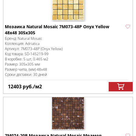
Мозаика Natural Mosaic 7M073-48P Onyx Yellow
48x48 305х305
Бренд:
Natural Mosaic
Коллекция:
Adriatica
Артикул:
7M073-48P (Onyx Yellow)
Код товара:
SD-145219
-99
В коробке
:
5 шт, 0.465 м
2
Размер:
305x305 мм
Размер чипа, (мм)
48x48
Сроки доставки: 30 дней
12403
руб.
/м
2
7M074-20P Мозаика Natural Mosaic Мрамор