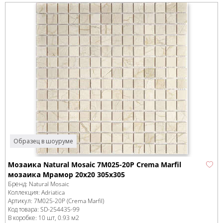
Образец в шоуруме
Мозаика Natural Mosaic 7M025-20P Crema Marfil
мозаика Мрамор 20х20 305х305
Бренд:
Natural Mosaic
Коллекция:
Adriatica
Артикул:
7M025-20P (Crema Marfil)
Код товара:
SD-254435
-99
В коробке
:
10 шт, 0.93 м
2