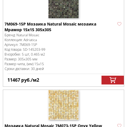
7M069-15P Мозаика Natural Mosaic мозаика
Мрамор 15x15 305х305
Бренд:
Natural Mosaic
Коллекция:
Adriatica
Артикул:
7M069-15P
Код товара:
SD-145203
-99
В коробке
:
5 шт, 0.465 м
2
Размер:
305x305 мм
Размер чипа, (мм)
15x15
Сроки доставки: 30 дней
11467
руб.
/м
2
Мозаика Natural Mosaic 7M073-15P Onyx Yellow