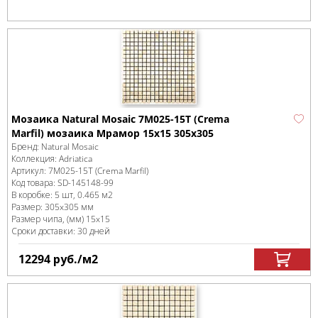
Мозаика Natural Mosaic 7M025-15T (Crema
Marfil) мозаика Мрамор 15x15 305х305
Бренд:
Natural Mosaic
Коллекция:
Adriatica
Артикул:
7M025-15Т (Crema Marfil)
Код товара:
SD-145148
-99
В коробке
:
5 шт, 0.465 м
2
Размер:
305x305 мм
Размер чипа, (мм)
15x15
Сроки доставки: 30 дней
12294
руб.
/м
2