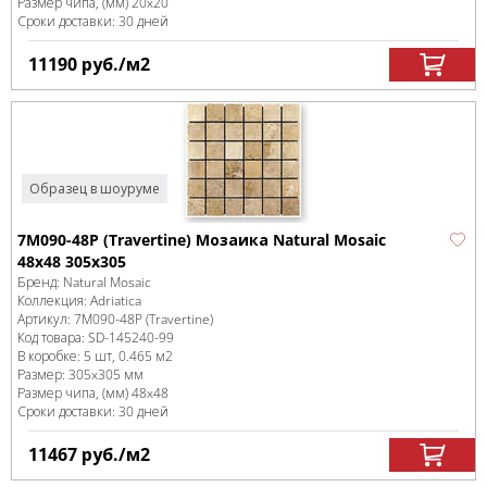
Размер чипа, (мм)
20x20
Сроки доставки: 30 дней
11190
руб.
/м
2
Образец в шоуруме
7M090-48P (Travertine) Мозаика Natural Mosaic
48х48 305х305
Бренд:
Natural Mosaic
Коллекция:
Adriatica
Артикул:
7M090-48P (Travertine)
Код товара:
SD-145240
-99
В коробке
:
5 шт, 0.465 м
2
Размер:
305x305 мм
Размер чипа, (мм)
48x48
Сроки доставки: 30 дней
11467
руб.
/м
2