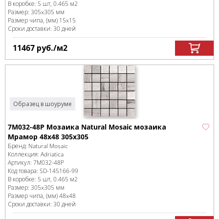
В коробке
:
5 шт, 0.465 м
2
Размер:
305x305 мм
Размер чипа, (мм)
15x15
Сроки доставки: 30 дней
11467
руб.
/м
2
Образец в шоуруме
7M032-48P Мозаика Natural Mosaic мозаика
Мрамор 48х48 305х305
Бренд:
Natural Mosaic
Коллекция:
Adriatica
Артикул:
7M032-48P
Код товара:
SD-145166
-99
В коробке
:
5 шт, 0.465 м
2
Размер:
305x305 мм
Размер чипа, (мм)
48x48
Сроки доставки: 30 дней