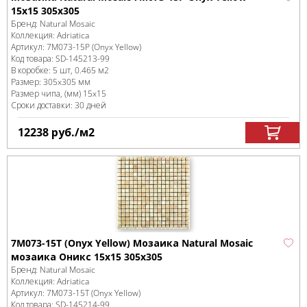
15x15 305х305
Бренд:
Natural Mosaic
Коллекция:
Adriatica
Артикул:
7M073-15P (Onyx Yellow)
Код товара:
SD-145213
-99
В коробке
:
5 шт, 0.465 м
2
Размер:
305x305 мм
Размер чипа, (мм)
15x15
Сроки доставки: 30 дней
12238
руб.
/м
2
7M073-15T (Onyx Yellow) Мозаика Natural Mosaic
мозаика Оникс 15x15 305х305
Бренд:
Natural Mosaic
Коллекция:
Adriatica
Артикул:
7M073-15T (Onyx Yellow)
Код товара:
SD-145214
-99