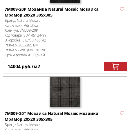
7M009-20P Мозаика Natural Mosaic мозаика
Мрамор 20х20 305х305
Бренд:
Natural Mosaic
Коллекция:
Adriatica
Артикул:
7M009-20P
Код товара:
SD-145124
-99
В коробке
:
5 шт, 0.465 м
2
Размер:
305x305 мм
Размер чипа, (мм)
20x20
Сроки доставки: 30 дней
14004
руб.
/м
2
7M009-20T Мозаика Natural Mosaic мозаика
Мрамор 20х20 305х305
Бренд:
Natural Mosaic
Коллекция:
Adriatica