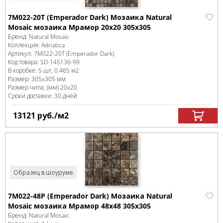
7M022-20T (Emperador Dark) Мозаика Natural
Mosaic мозаика Мрамор 20х20 305х305
Бренд:
Natural Mosaic
Коллекция:
Adriatica
Артикул:
7M022-20T (Emperador Dark)
Код товара:
SD-145136
-99
В коробке
:
5 шт, 0.465 м
2
Размер:
305x305 мм
Размер чипа, (мм)
20x20
Сроки доставки: 30 дней
13121
руб.
/м
2
Образец в шоуруме
7M022-48P (Emperador Dark) Мозаика Natural
Mosaic мозаика Мрамор 48х48 305х305
Бренд:
Natural Mosaic