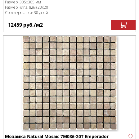
Размер:
305x305 мм
Размер чипа, (мм)
20х20
Сроки доставки: 30 дней
12459
руб.
/м
2
Мозаика Natural Mosaic 7M036-20T Emperador