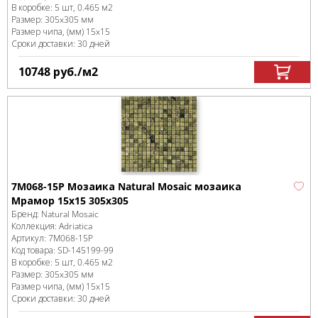
В коробке
:
5 шт, 0.465 м
2
Размер:
305x305 мм
Размер чипа, (мм)
15x15
Сроки доставки: 30 дней
10748
руб.
/м
2
7M068-15P Мозаика Natural Mosaic мозаика
Мрамор 15x15 305х305
Бренд:
Natural Mosaic
Коллекция:
Adriatica
Артикул:
7M068-15P
Код товара:
SD-145199
-99
В коробке
:
5 шт, 0.465 м
2
Размер:
305x305 мм
Размер чипа, (мм)
15x15
Сроки доставки: 30 дней