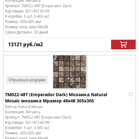
Коллекция:
Adriatica
Артикул:
7M022-48P (Emperador Dark)
Код товара:
SD-145139
-99
В коробке
:
5 шт, 0.465 м
2
Размер:
305x305 мм
Размер чипа, (мм)
48x48
Сроки доставки: 30 дней
13121
руб.
/м
2
Образец в шоуруме
7M022-48T (Emperador Dark) Мозаика Natural
Mosaic мозаика Мрамор 48х48 305х305
Бренд:
Natural Mosaic
Коллекция:
Adriatica
Артикул:
7M022-48T (Emperador Dark)
Код товара:
SD-145140
-99
В коробке
:
5 шт, 0.465 м
2
Размер:
305x305 мм
Размер чипа, (мм)
48x48