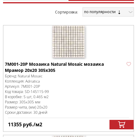
по популярности
Cортировка:
7M001-20P Мозаика Natural Mosaic мозаика
Мрамор 20x20 305х305
Бренд:
Natural Mosaic
Коллекция:
Adriatica
Артикул:
7M001-20P
Код товара:
SD-145115
-99
В коробке
:
5 шт, 0.465 м
2
Размер:
305x305 мм
Размер чипа, (мм)
20x20
Сроки доставки: 30 дней
11355
руб.
/м
2