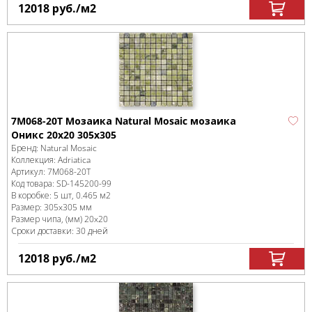
12018
руб.
/м
2
7M068-20T Мозаика Natural Mosaic мозаика
Оникс 20х20 305х305
Бренд:
Natural Mosaic
Коллекция:
Adriatica
Артикул:
7M068-20T
Код товара:
SD-145200
-99
В коробке
:
5 шт, 0.465 м
2
Размер:
305x305 мм
Размер чипа, (мм)
20x20
Сроки доставки: 30 дней
12018
руб.
/м
2