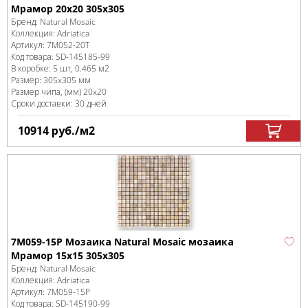
Мрамор 20х20 305х305
Бренд:
Natural Mosaic
Коллекция:
Adriatica
Артикул:
7M052-20T
Код товара:
SD-145185
-99
В коробке
:
5 шт, 0.465 м
2
Размер:
305x305 мм
Размер чипа, (мм)
20x20
Сроки доставки: 30 дней
10914
руб.
/м
2
7M059-15P Мозаика Natural Mosaic мозаика
Мрамор 15x15 305х305
Бренд:
Natural Mosaic
Коллекция:
Adriatica
Артикул:
7M059-15P
Код товара:
SD-145190
-99