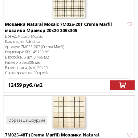
Мозаика Natural Mosaic 7M025-20T Crema Marfil
мозаика Мрамор 20х20 305х305
Бренд:
Natural Mosaic
Коллекция:
Adriatica
Артикул:
7M025-20T (Crema Marfil)
Код товара:
SD-145150
-99
В коробке
:
5 шт, 0.465 м
2
Размер:
305x305 мм
Размер чипа, (мм)
20x20
Сроки доставки: 30 дней
12459
руб.
/м
2
Образец в шоуруме
7M025-48T (Crema Marfil) Мозаика Natural