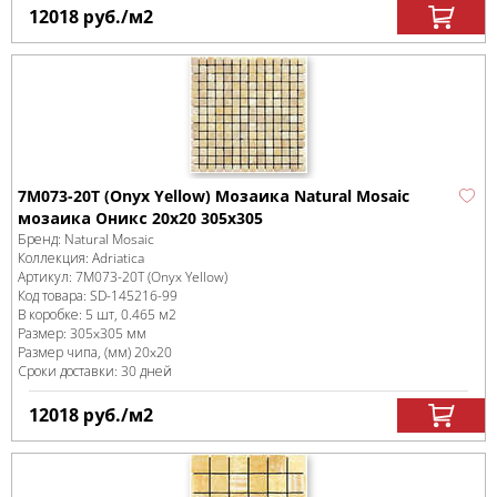
12018
руб.
/м
2
7M073-20T (Onyx Yellow) Мозаика Natural Mosaic
мозаика Оникс 20х20 305х305
Бренд:
Natural Mosaic
Коллекция:
Adriatica
Артикул:
7M073-20T (Onyx Yellow)
Код товара:
SD-145216
-99
В коробке
:
5 шт, 0.465 м
2
Размер:
305x305 мм
Размер чипа, (мм)
20x20
Сроки доставки: 30 дней
12018
руб.
/м
2