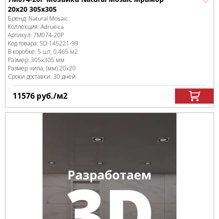
20x20 305х305
Бренд:
Natural Mosaic
Коллекция:
Adriatica
Артикул:
7M074-20P
Код товара:
SD-145221
-99
В коробке
:
5 шт, 0.465 м
2
Размер:
305x305 мм
Размер чипа, (мм)
20x20
Сроки доставки: 30 дней
11576
руб.
/м
2