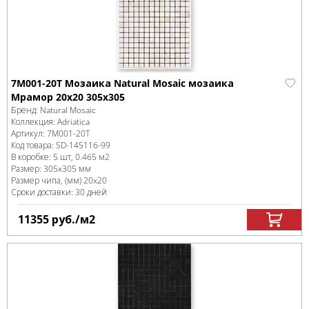
7M001-20T Мозаика Natural Mosaic мозаика
Мрамор 20х20 305х305
Бренд:
Natural Mosaic
Коллекция:
Adriatica
Артикул:
7M001-20T
Код товара:
SD-145116
-99
В коробке
:
5 шт, 0.465 м
2
Размер:
305x305 мм
Размер чипа, (мм)
20x20
Сроки доставки: 30 дней
11355
руб.
/м
2