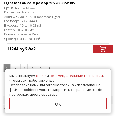
Light мозаика Мрамор 20х20 305х305
Бренд:
Natural Mosaic
Коллекция:
Adriatica
Артикул:
7M036-20T (Emperador Light)
Код товара:
SD-254443
-99
В коробке
:
10 шт, 0.93 м
2
Размер:
305x305 мм
Размер чипа, (мм)
25х25
Сроки доставки: 30 дней
11244
руб.
/м
2
1
2
3
4
5
>
Мы используем
cookie
и
рекомендательные технологии
,
чтобы сайт работал лучше.
Оставаясь с нами, вы соглашаетесь на использование
Показать еще 34
файлов cookie.Вы можете запретить сохранение cookie в
настройках своего браузера
Растяжка
(1)
Каменная
(16)
ОК
Матовая
(57)