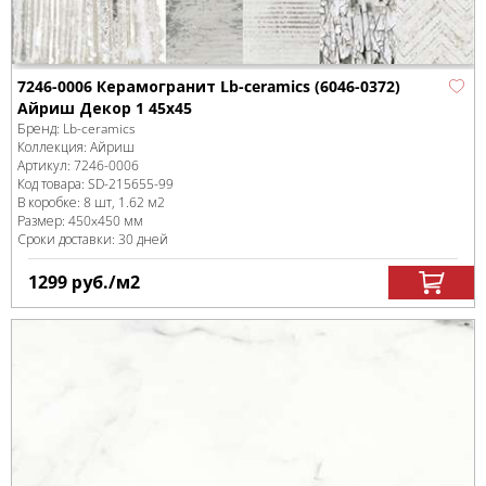
7246-0006 Керамогранит Lb-ceramics (6046-0372)
Айриш Декор 1 45x45
Бренд:
Lb-ceramics
Коллекция:
Айриш
Артикул:
7246-0006
Код товара:
SD-215655
-99
В коробке
:
8 шт, 1.62 м
2
Размер:
450x450 мм
Сроки доставки: 30 дней
1299
руб.
/м
2