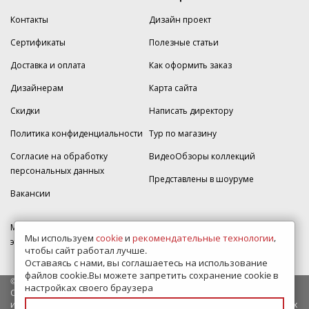
Контакты
Дизайн проект
Сертификаты
Полезные статьи
Доставка и оплата
Как оформить заказ
Дизайнерам
Карта сайта
Скидки
Написать директору
Политика конфиденциальности
Тур по магазину
Согласие на обработку
ВидеоОбзоры коллекций
персональных данных
Представлены в шоуруме
Вакансии
МКАД 2км внешняя сторона, д. 2, ТРЦ "Шоколад" (РИО) Реутов, -1
Мы используем
cookie
и
рекомендательные технологии
,
этаж, магазин Плитка-SDVK.
чтобы сайт работал лучше.
Оставаясь с нами, вы соглашаетесь на использование
файлов cookie.Вы можете запретить сохранение cookie в
© 2009—2026 г. Все права защищены
настройках своего браузера
Обращаем Ваше внимание на то, что данный интернет-сайт носит
исключительно информационный характер и ни при каких условиях