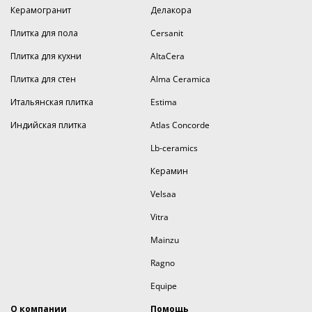
Керамогранит
Делакора
Плитка для пола
Cersanit
Плитка для кухни
AltaCera
Плитка для стен
Alma Ceramica
Итальянская плитка
Estima
Индийская плитка
Atlas Concorde
Lb-ceramics
Керамин
Velsaa
Vitra
Mainzu
Ragno
Equipe
О компании
Помощь