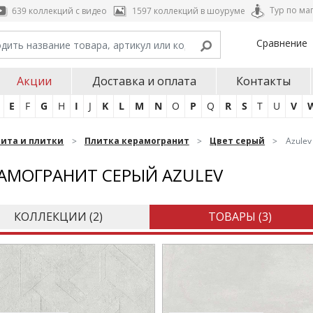
Тур по ма
639 коллекций с видео
1597 коллекций в шоуруме
Сравнение
Акции
Доставка и оплата
Контакты
E
F
G
H
I
J
K
L
M
N
O
P
Q
R
S
T
U
V
нита и плитки
Плитка керамогранит
Цвет серый
Azulev
АМОГРАНИТ СЕРЫЙ AZULEV
КОЛЛЕКЦИИ (
2
)
ТОВАРЫ (
3
)