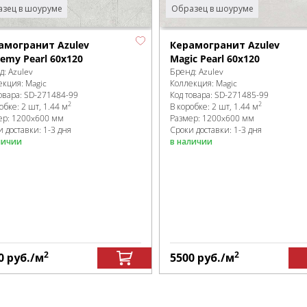
зец в шоуруме
Образец в шоуруме
амогранит Azulev
Керамогранит Azulev
hemy Pearl 60x120
Magic Pearl 60x120
д:
Azulev
Бренд:
Azulev
екция:
Magic
Коллекция:
Magic
овара:
SD-271484
-99
Код товара:
SD-271485
-99
2
2
робке
:
2 шт, 1.44 м
В коробке
:
2 шт, 1.44 м
ер:
1200x600 мм
Размер:
1200x600 мм
 доставки: 1-3 дня
Сроки доставки: 1-3 дня
личии
в наличии
2
2
0
руб.
/м
5500
руб.
/м