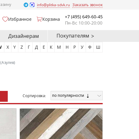
газину
info@plitka-sdvk.ru
Заказать звонок
+7 (495) 649-60-45
Избранное
Корзина
Пн-Вс 10:00-20:00
Покупателям
Дизайнерам
W
X
Y
Z
Г
Д
Е
К
М
Н
Р
У
Ф
Ш
 (Азулев)
по популярности
Cортировка: