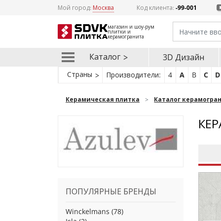
Мой город:
Москва
Код клиента:
-99-001
магазин и шоу-рум
плитки и
керамогранита
Каталог
3D Дизайн
Страны
Производители:
4
A
B
C
D
Керамическая плитка
Каталог керамогра
КЕР
ПОПУЛЯРНЫЕ БРЕНДЫ
Winckelmans
(78)