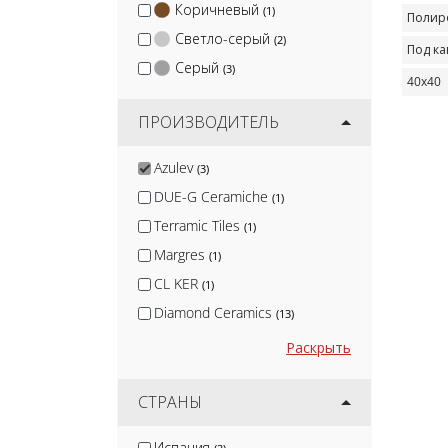
Коричневый
(1)
Полир
Светло-серый
(2)
Под к
Серый
(3)
40х40
ПРОИЗВОДИТЕЛЬ
Azulev
(3)
DUE-G Ceramiche
(1)
Terramic Tiles
(1)
Margres
(1)
CL KER
(1)
Diamond Ceramics
(13)
Arcadia Ceramica
(13)
Раскрыть
Artkera Group
(13)
Infinity
СТРАНЫ
(2)
Isla
(2)
Испания