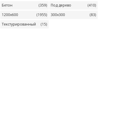
Бетон
(359)
Под дерево
(410)
1200х600
(1955)
300х300
(83)
Текстурированный
(15)