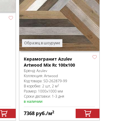
Образец в шоуруме
Керамогранит Azulev
Artwood Mix Rc 100x100
Бренд:
Azulev
Коллекция:
Artwood
Код товара:
SD-262879
-99
2
В коробке
:
2 шт, 2 м
Размер:
1000x1000 мм
Сроки доставки: 1-3 дня
в наличии
2
7368
руб.
/м