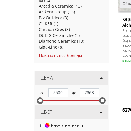
Isla
(2)
Обра
Arcadia Ceramica
(13)
Artkera Group
(13)
Blv Outdoor
(3)
Кер
CL KER
(1)
Alc
Canada Gres
(3)
Брен
DUE-G Ceramiche
(1)
Колл
Код т
Diamond Ceramics
(13)
В ко
Giga-Line
(8)
Разм
Показать все бренды
Сроки
в на
ЦЕНА
627
ЦВЕТ
Разноцветный
(1)