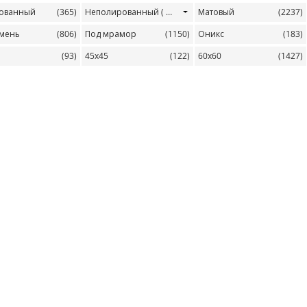
ованный
(365)
Неполированный
( 19 )
Матовый
(2237)
амень
(806)
Под мрамор
(1150)
Оникс
(183)
(93)
45х45
(122)
60х60
(1427)