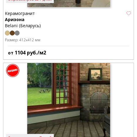
Керамогранит
Аризона
Belani (Беларусь)
Размер:
412x412 мм
1104
руб./м2
от