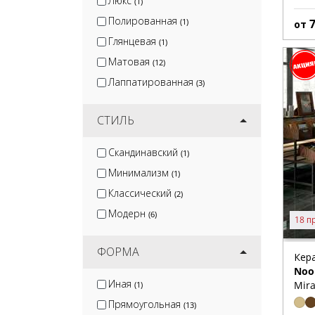
Люкс
(1)
Полированная
(1)
от
Глянцевая
(1)
Матовая
(12)
Лаппатированная
(3)
СТИЛЬ
Скандинавский
(1)
Минимализм
(1)
Классический
(2)
Модерн
(6)
18 п
ФОРМА
Кер
Noo
Иная
Mira
(1)
Прямоугольная
(13)