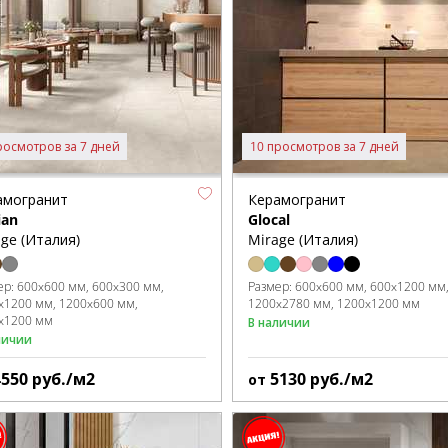
росмотров за 7 дней
10 просмотров за 7 дней
амогранит
Керамогранит
ian
Glocal
ge (Италия)
Mirage (Италия)
ер:
600x600 мм
600x300 мм
Размер:
600x600 мм
600x1200 мм
x1200 мм
1200x600 мм
1200x2780 мм
1200x1200 мм
x1200 мм
В наличии
личии
4550
руб./м2
5130
руб./м2
от