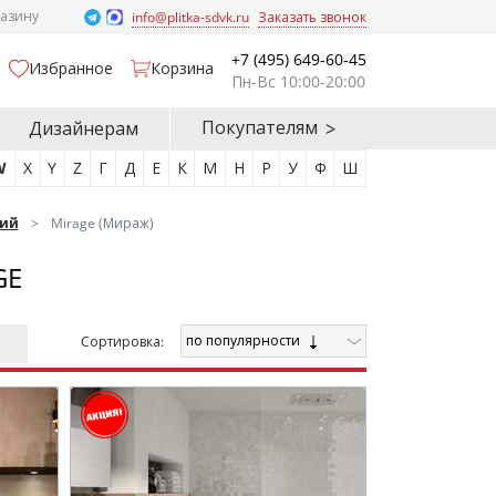
газину
info@plitka-sdvk.ru
Заказать звонок
+7 (495) 649-60-45
Избранное
Корзина
Пн-Вс 10:00-20:00
Покупателям
Дизайнерам
W
X
Y
Z
Г
Д
Е
К
М
Н
Р
У
Ф
Ш
ий
Mirage (Мираж)
GE
по популярности
Cортировка: