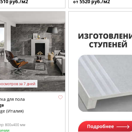
4510
руб./м2
5520
руб./м2
от
росмотров за 7 дней
тка для пола
ge
ge (Италия)
ер:
800x400 мм
личии