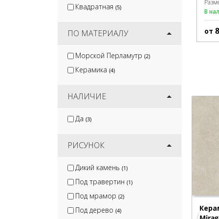
Разм
Квадратная
(5)
В на
от
ПО МАТЕРИАЛУ
Морской Перламутр
(2)
Керамика
(4)
НАЛИЧИЕ
Да
(3)
РИСУНОК
Дикий камень
(1)
Под травертин
(1)
Под мрамор
(2)
Кера
Под дерево
(4)
Mirag