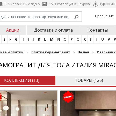
Тур по ма
639 коллекций с видео
1591 коллекция в шоуруме
Сравнение
Акции
Доставка и оплата
Контакты
E
F
G
H
I
J
K
L
M
N
O
P
Q
R
S
T
U
V
нита и плитки
Плитка керамогранит
На пол
Итальянск
АМОГРАНИТ ДЛЯ ПОЛА ИТАЛИЯ MIRA
КОЛЛЕКЦИИ (
13
)
ТОВАРЫ (
125
)