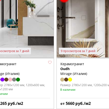
росмотров за 7 дней
9 просмотров за 7 дней
амогранит
Керамогранит
Oudh
ge (Италия)
Mirage (Италия)
ер:
2780x1200 мм
1200x600 мм
Размер:
2780x1200 мм
1200x200 
x1200 мм
В наличии
личии
8265
руб./м2
5660
руб./м2
от