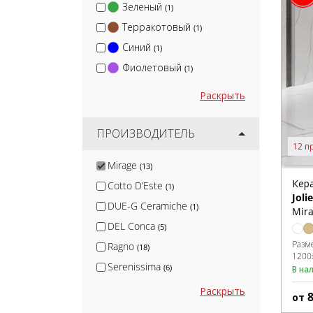
Зеленый
(1)
Терракотовый
(1)
Синий
(1)
Фиолетовый
(1)
Раскрыть
ПРОИЗВОДИТЕЛЬ
12 п
Mirage
(13)
Кер
Cotto D’Este
(1)
Jolie
DUE-G Ceramiche
(1)
Mira
DEL Conca
(5)
Разм
Ragno
(18)
1200
Serenissima
(6)
В на
Keope Ceramiche
(5)
Раскрыть
от
FAP Ceramiche
(10)