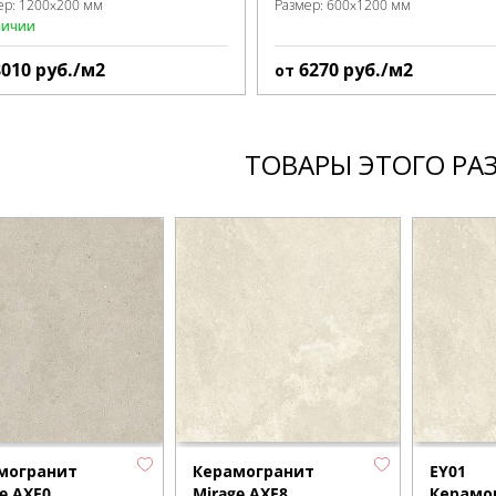
ер:
1200x200 мм
Размер:
600x1200 мм
личии
8010
руб./м2
6270
руб./м2
от
ТОВАРЫ ЭТОГО РА
могранит
Керамогранит
EY01
e AXF0
Mirage AXE8
Керамо