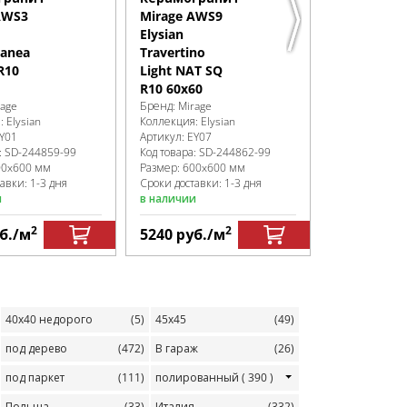
Бренд:
Mirage
AWS3
Mirage AWS9
Коллекция:
El
Elysian
Артикул:
EY01
ranea
Travertino
Код товара:
SD
R10
Light NAT SQ
Размер:
600x
R10 60x60
Сроки доставк
rage
Бренд:
Mirage
в наличии
я:
Elysian
Коллекция:
Elysian
Y01
Артикул:
EY07
:
SD-244859
-99
Код товара:
SD-244862
-99
00x600 мм
Размер:
600x600 мм
авки: 1-3 дня
Сроки доставки: 1-3 дня
и
в наличии
2
2
б.
/м
5240
руб.
/м
4550
руб.
40х40 недорого
(5)
45х45
(49)
под дерево
(472)
В гараж
(26)
под паркет
(111)
полированный
( 390 )
Польша
(33)
Италия
(332)