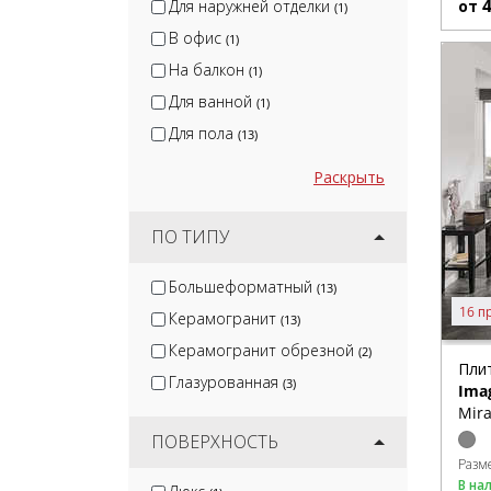
Для наружней отделки
от
(1)
В офис
(1)
На балкон
(1)
Для ванной
(1)
Для пола
(13)
Раскрыть
ПО ТИПУ
Большеформатный
(13)
16 п
Керамогранит
(13)
Керамогранит обрезной
(2)
Пли
Глазурованная
(3)
Ima
Mira
ПОВЕРХНОСТЬ
Разм
В на