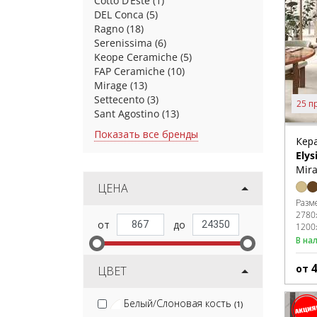
Cotto D’Este
(1)
DEL Conca
(5)
Ragno
(18)
Serenissima
(6)
Keope Ceramiche
(5)
FAP Ceramiche
(10)
Mirage
(13)
Settecento
(3)
25 п
Sant Agostino
(13)
Показать все бренды
Кер
Elys
Mira
ЦЕНА
Разм
2780
1200
В на
от
ЦВЕТ
Белый/Слоновая кость
(1)