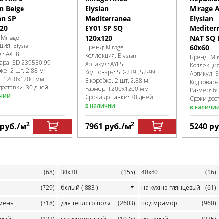
an Beige
Elysian
Mirage 
an SP
Mediterranea
Elysian
20
EY01 SP SQ
Mediter
:
Mirage
120x120
NAT SQ 
кция:
Elysian
Бренд:
Mirage
60x60
л:
AXE8
Коллекция:
Elysian
Бренд:
Mi
вара:
SD-239550
-99
Артикул:
AYF5
Коллекци
2
бке
:
2 шт, 2.88 м
Код товара:
SD-239552
-99
Артикул:
E
р:
1200x1200 мм
2
В коробке
:
2 шт, 2.88 м
Код товара
доставки: 30 дней
Размер:
1200x1200 мм
Размер:
6
ичии
Сроки доставки: 30 дней
Сроки дост
в наличии
в наличи
2
2
руб.
/м
7961
руб.
/м
5240
ру
(68)
30х30
(155)
40х40
(16)
(729)
белый
( 883 )
на кухню глянцевый
(61)
амень
(718)
для теплого пола
(2603)
под мрамор
(960)
евый
(232)
глазурованный
(1075)
дешевый
(235)