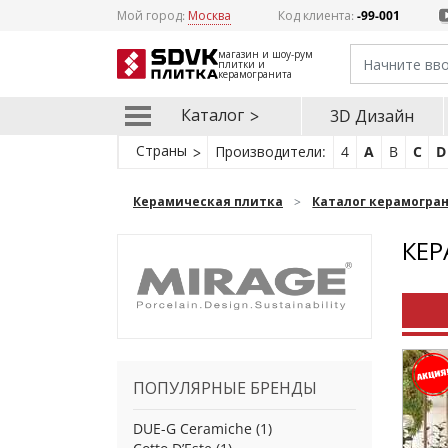
Мой город:
Москва
Код клиента:
-99-001
магазин и шоу-рум
плитки и
керамогранита
Каталог
3D Дизайн
Страны
Производители:
4
A
B
C
D
Керамическая плитка
Каталог керамогра
КЕР
ПОПУЛЯРНЫЕ БРЕНДЫ
DUE-G Ceramiche
(1)