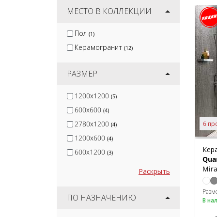
Settecento
МЕСТО В КОЛЛЕКЦИИ
(3)
Sant Agostino
(13)
Пол
(1)
Atlas Concorde (Италия)
(25)
Керамогранит
(12)
Marazzi Italy
(30)
РАЗМЕР
1200x1200
(5)
600x600
(4)
2780x1200
6 пр
(4)
1200x600
(4)
Кер
600x1200
(3)
Quar
Mira
Раскрыть
Разм
ПО НАЗНАЧЕНИЮ
В на