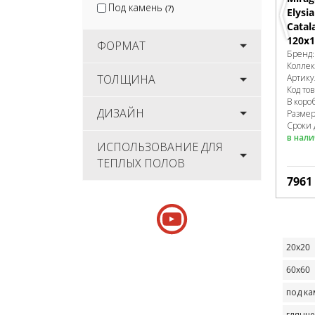
Под камень
(7)
Elysi
Catal
120x1
ФОРМАТ
Бренд
Колле
Артику
ТОЛЩИНА
Код то
В коро
ДИЗАЙН
Разме
Сроки 
в нал
ИСПОЛЬЗОВАНИЕ ДЛЯ
ТЕПЛЫХ ПОЛОВ
7961
20х20
60х60
под к
глянц