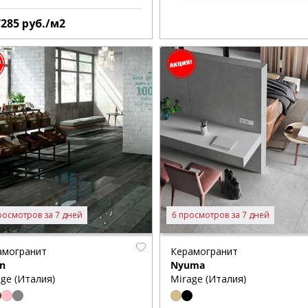
7285
руб./м2
росмотров за 7 дней
6 просмотров за 7 дней
амогранит
Керамогранит
n
Nyuma
ge (Италия)
Mirage (Италия)