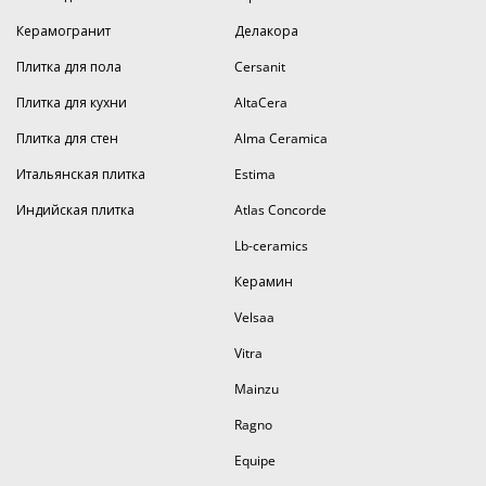
Керамогранит
Делакора
Плитка для пола
Cersanit
Плитка для кухни
AltaCera
Плитка для стен
Alma Ceramica
Итальянская плитка
Estima
Индийская плитка
Atlas Concorde
Lb-ceramics
Керамин
Velsaa
Vitra
Mainzu
Ragno
Equipe