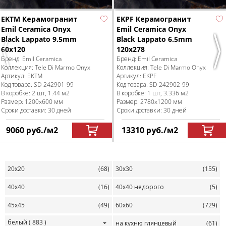
EKTM Керамогранит
EKPF Керамогранит
Emil Ceramica Onyx
Emil Ceramica Onyx
Black Lappato 9.5mm
Black Lappato 6.5mm
60x120
120x278
Previous
Nex
Бренд:
Emil Ceramica
Бренд:
Emil Ceramica
Коллекция:
Tele Di Marmo Onyx
Коллекция:
Tele Di Marmo Onyx
Артикул:
EKTM
Артикул:
EKPF
Код товара:
SD-242901
-99
Код товара:
SD-242902
-99
В коробке
:
2 шт, 1.44 м
2
В коробке
:
1 шт, 3.336 м
2
Размер:
1200x600 мм
Размер:
2780x1200 мм
Сроки доставки: 30 дней
Сроки доставки: 30 дней
9060
руб.
/м
2
13310
руб.
/м
2
20х20
(68)
30х30
(155)
40х40
(16)
40х40 недорого
(5)
45х45
(49)
60х60
(729)
белый
( 883 )
на кухню глянцевый
(61)