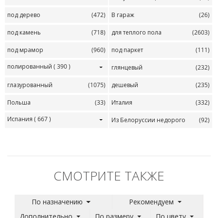
под дерево
(472)
В гараж
(26)
под камень
(718)
для теплого пола
(2603)
под мрамор
(960)
под паркет
(111)
полированный
( 390 )
глянцевый
(232)
глазурованный
(1075)
дешевый
(235)
Польша
(33)
Италия
(332)
Испания
( 667 )
Из Белоруссии недорого
(92)
СМОТРИТЕ ТАКЖЕ
По назначению
Рекомендуем
Дополнительно
По размеру
По цвету