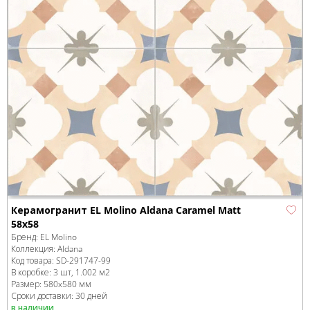
Керамогранит EL Molino Aldana Caramel Matt
58x58
Бренд:
EL Molino
Коллекция:
Aldana
Код товара:
SD-291747
-99
В коробке
:
3 шт, 1.002 м
2
Размер:
580x580 мм
Сроки доставки: 30 дней
в наличии