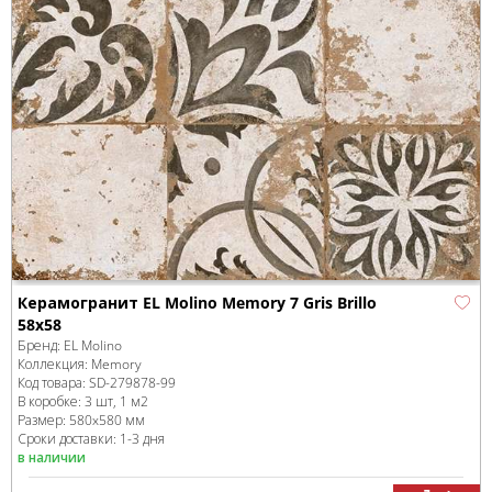
Керамогранит EL Molino Memory 7 Gris Brillo
58x58
Бренд:
EL Molino
Коллекция:
Memory
Код товара:
SD-279878
-99
В коробке
:
3 шт, 1 м
2
Размер:
580x580 мм
Сроки доставки: 1-3 дня
в наличии