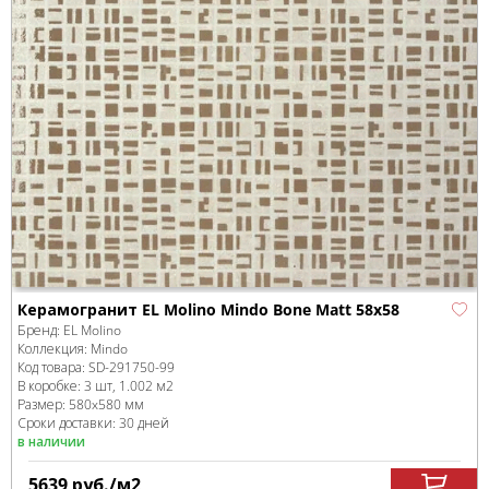
Керамогранит EL Molino Mindo Bone Matt 58x58
Бренд:
EL Molino
Коллекция:
Mindo
Код товара:
SD-291750
-99
В коробке
:
3 шт, 1.002 м
2
Размер:
580x580 мм
Сроки доставки: 30 дней
в наличии
5639
руб.
/м
2