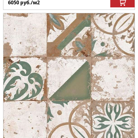
6050
руб.
/м
2