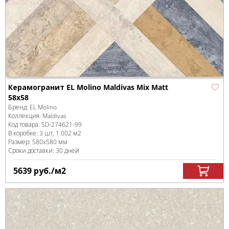
Керамогранит EL Molino Maldivas Mix Matt
58x58
Бренд:
EL Molino
Коллекция:
Maldivas
Код товара:
SD-274621
-99
В коробке
:
3 шт, 1.002 м
2
Размер:
580x580 мм
Сроки доставки: 30 дней
5639
руб.
/м
2