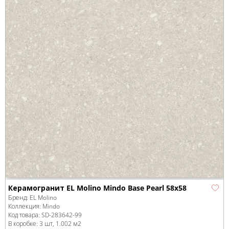
Керамогранит EL Molino Mindo Base Pearl 58x58
Бренд:
EL Molino
Коллекция:
Mindo
Код товара:
SD-283642
-99
В коробке
:
3 шт, 1.002 м
2