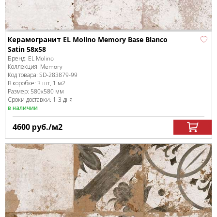
Керамогранит EL Molino Memory Base Blanco
Satin 58x58
Бренд:
EL Molino
Коллекция:
Memory
Код товара:
SD-283879
-99
В коробке
:
3 шт, 1 м
2
Размер:
580x580 мм
Сроки доставки: 1-3 дня
в наличии
4600
руб.
/м
2