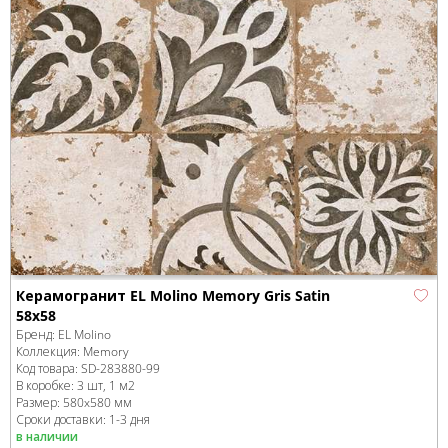
Керамогранит EL Molino Memory Gris Satin
58x58
Бренд:
EL Molino
Коллекция:
Memory
Код товара:
SD-283880
-99
В коробке
:
3 шт, 1 м
2
Размер:
580x580 мм
Сроки доставки: 1-3 дня
в наличии