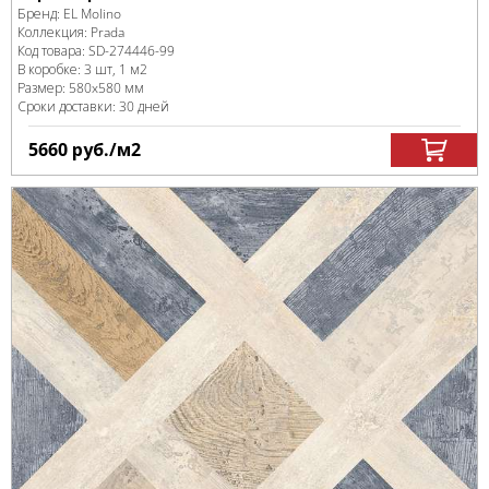
Бренд:
EL Molino
Коллекция:
Prada
Код товара:
SD-274446
-99
В коробке
:
3 шт, 1 м
2
Размер:
580x580 мм
Сроки доставки: 30 дней
5660
руб.
/м
2