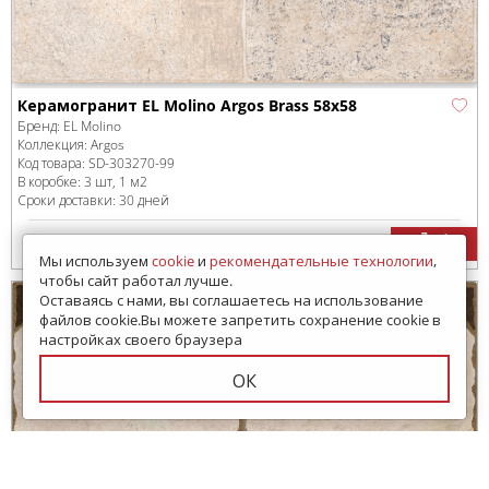
Керамогранит EL Molino Argos Brass 58x58
Бренд:
EL Molino
Коллекция:
Argos
Код товара:
SD-303270
-99
В коробке
:
3 шт, 1 м
2
Сроки доставки: 30 дней
4475
руб.
/м
2
Мы используем
cookie
и
рекомендательные технологии
,
чтобы сайт работал лучше.
Оставаясь с нами, вы соглашаетесь на использование
файлов cookie.Вы можете запретить сохранение cookie в
настройках своего браузера
ОК