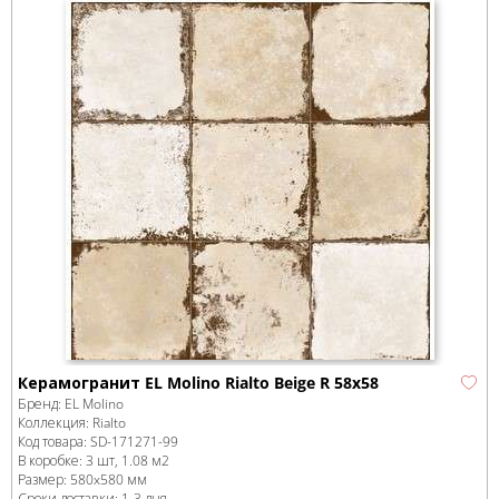
Керамогранит EL Molino Rialto Beige R 58x58
Бренд:
EL Molino
Коллекция:
Rialto
Код товара:
SD-171271
-99
В коробке
:
3 шт, 1.08 м
2
Размер:
580x580 мм
Сроки доставки: 1-3 дня