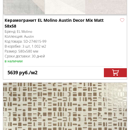
Керамогранит EL Molino Austin Decor Mix Matt
58x58
Бренд:
EL Molino
Коллекция:
Austin
Код товара:
SD-274615
-99
В коробке
:
3 шт, 1.002 м
2
Размер:
580x580 мм
Сроки доставки: 30 дней
в наличии
5639
руб.
/м
2