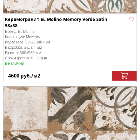
Керамогранит EL Molino Memory Verde Satin
58x58
Бренд:
EL Molino
Коллекция:
Memory
Код товара:
SD-283881
-99
В коробке
:
3 шт, 1 м
2
Размер:
580x580 мм
Сроки доставки: 1-3 дня
в наличии
4600
руб.
/м
2