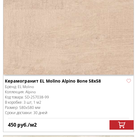
Керамогранит EL Molino Alpino Bone 58x58
Бренд:
EL Molino
Коллекция:
Alpino
Код товара:
SD-257038
-99
В коробке
:
3 шт, 1 м
2
Размер:
580x580 мм
Сроки доставки: 30 дней
450
руб.
/м
2