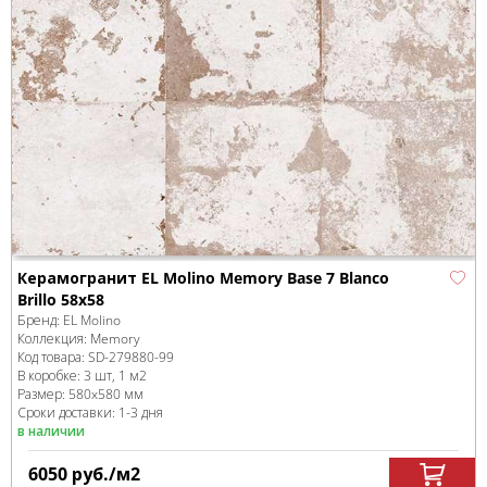
Керамогранит EL Molino Memory Base 7 Blanco
Brillo 58x58
Бренд:
EL Molino
Коллекция:
Memory
Код товара:
SD-279880
-99
В коробке
:
3 шт, 1 м
2
Размер:
580x580 мм
Сроки доставки: 1-3 дня
в наличии
6050
руб.
/м
2