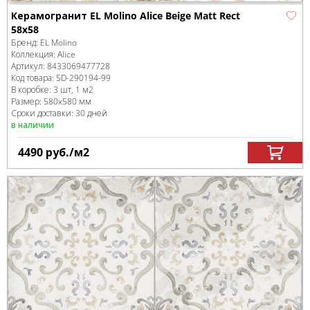
Керамогранит EL Molino Alice Beige Matt Rect
58x58
Бренд:
EL Molino
Коллекция:
Alice
Артикул:
8433069477728
Код товара:
SD-290194
-99
В коробке
:
3 шт, 1 м
2
Размер:
580x580 мм
Сроки доставки: 30 дней
в наличии
4490
руб.
/м
2