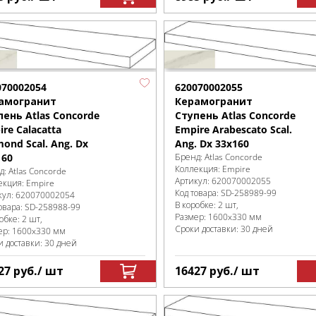
070002054
620070002055
амогранит
Керамогранит
пень Atlas Concorde
Ступень Atlas Concorde
re Calacatta
Empire Arabescato Scal.
ond Scal. Ang. Dx
Ang. Dx 33x160
160
Бренд:
Atlas Concorde
Коллекция:
Empire
д:
Atlas Concorde
Артикул:
620070002055
екция:
Empire
Код товара:
SD-258989
-99
кул:
620070002054
В коробке
:
2 шт,
овара:
SD-258988
-99
Размер:
1600x330 мм
робке
:
2 шт,
Сроки доставки: 30 дней
ер:
1600x330 мм
и доставки: 30 дней
27
руб.
/ шт
16427
руб.
/ шт