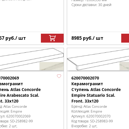
Сроки доставки: 30 дней
57
руб.
/ шт
8985
руб.
/ шт
070002069
620070002070
амогранит
Керамогранит
пень Atlas Concorde
Ступень Atlas Concorde
re Arabescato Scal.
Empire Statuario Scal.
t. 33x120
Front. 33x120
д:
Atlas Concorde
Бренд:
Atlas Concorde
екция:
Empire
Коллекция:
Empire
кул:
620070002069
Артикул:
620070002070
овара:
SD-258982
-99
Код товара:
SD-258983
-99
робке
:
2 шт,
В коробке
:
2 шт,