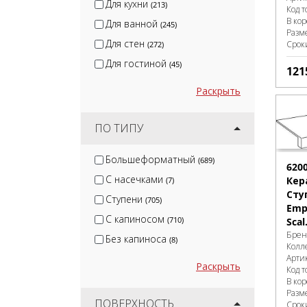
Для кухни
(213)
Код т
В ко
Для ванной
(245)
Разм
Для стен
Срок
(272)
Для гостиной
(45)
121
Раскрыть
ПО ТИПУ
Большеформатный
(689)
620
С насечками
Кер
(7)
Сту
Ступени
(705)
Empi
С капиносом
(710)
Scal
Брен
Без капиноса
(8)
Колл
Арти
Раскрыть
Код т
В ко
Разм
ПОВЕРХНОСТЬ
Срок