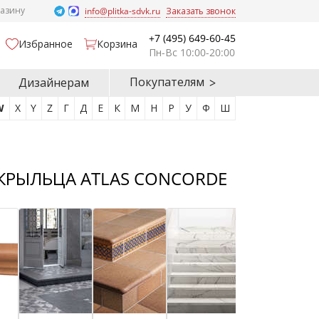
газину
info@plitka-sdvk.ru
Заказать звонок
+7 (495) 649-60-45
Избранное
Корзина
Пн-Вс 10:00-20:00
Покупателям
Дизайнерам
W
X
Y
Z
Г
Д
Е
К
М
Н
Р
У
Ф
Ш
КРЫЛЬЦА ATLAS CONCORDE