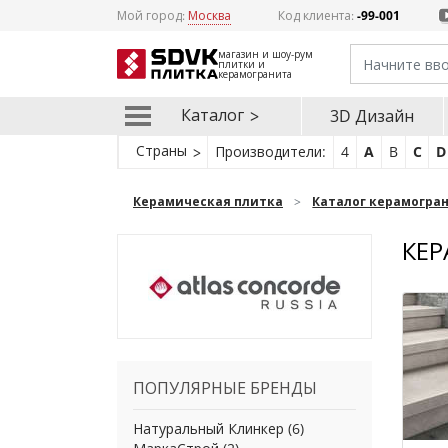
Мой город:
Москва
Код клиента:
-99-001
магазин и шоу-рум
плитки и
керамогранита
Каталог
3D Дизайн
Страны
Производители:
4
A
B
C
D
Керамическая плитка
Каталог керамогра
КЕР
ПОПУЛЯРНЫЕ БРЕНДЫ
Натуральный Клинкер
(6)