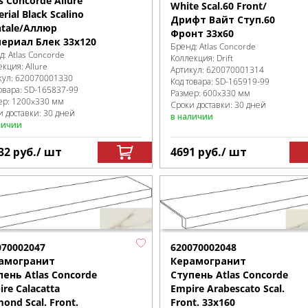
s Concorde Allure
White Scal.60 Front/
rial Black Scalino
Дрифт Вайт Ступ.60
ntale/Аллюр
Фронт 33x60
ериал Блек 33x120
Бренд:
Atlas Concorde
д:
Atlas Concorde
Коллекция:
Drift
екция:
Allure
Артикул:
620070001314
кул:
620070001330
Код товара:
SD-165919
-99
овара:
SD-165837
-99
Размер:
600x330 мм
ер:
1200x330 мм
Сроки доставки: 30 дней
и доставки: 30 дней
в наличии
личии
32
руб.
/ шт
4691
руб.
/ шт
070002047
620070002048
амогранит
Керамогранит
пень Atlas Concorde
Ступень Atlas Concorde
re Calacatta
Empire Arabescato Scal.
ond Scal. Front.
Front. 33x160