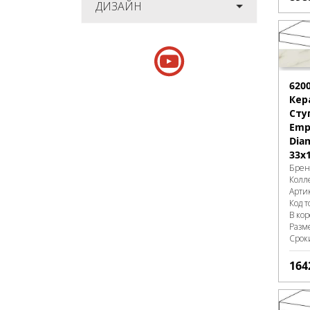
ДИЗАЙН
620
Кер
Сту
Empi
Diam
33x
Брен
Колл
Арти
Код т
В ко
Разм
Срок
164