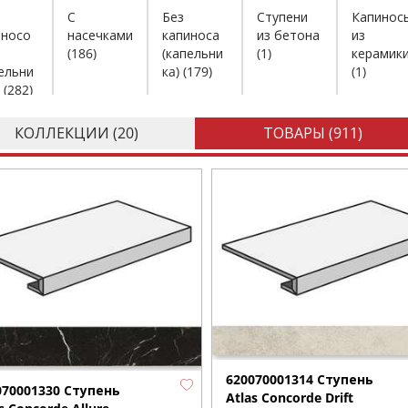
С
Без
Ступени
Капинос
иносо
насечками
капиноса
из бетона
из
(186)
(капельни
(1)
керамик
ельни
кa)
(179)
(1)
(282)
КОЛЛЕКЦИИ (
20
)
ТОВАРЫ (
911
)
620070001314 Ступень
070001330 Ступень
Atlas Concorde Drift