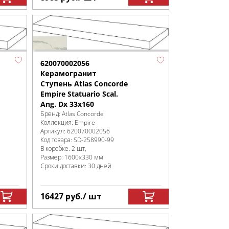
620070002056
Керамогранит
Ступень Atlas Concorde
Empire Statuario Scal.
Ang. Dx 33x160
Бренд:
Atlas Concorde
Коллекция:
Empire
Артикул:
620070002056
Код товара:
SD-258990
-99
В коробке
:
2 шт,
Размер:
1600x330 мм
Сроки доставки: 30 дней
16427
руб.
/ шт