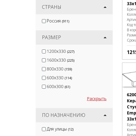
33x
Cersanit
СТРАНЫ
(21)
Брен
Колл
Керамин
(25)
Арти
Россия
(911)
Global Tile
(8)
Код т
В ко
Keratile
(1)
Разм
РАЗМЕР
Срок
1200x330
121
(227)
1600x330
(225)
800x330
(159)
600x330
(114)
600x300
(61)
620
Раскрыть
Кер
Сту
Empi
ПО НАЗНАЧЕНИЮ
33x
Брен
Для улицы
(12)
Колл
Арти