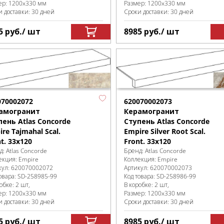
ер:
1200x330 мм
Размер:
1200x330 мм
и доставки: 30 дней
Сроки доставки: 30 дней
5
руб.
/ шт
8985
руб.
/ шт
070002072
620070002073
амогранит
Керамогранит
пень Atlas Concorde
Ступень Atlas Concorde
re Tajmahal Scal.
Empire Silver Root Scal.
t. 33x120
Front. 33x120
д:
Atlas Concorde
Бренд:
Atlas Concorde
екция:
Empire
Коллекция:
Empire
кул:
620070002072
Артикул:
620070002073
овара:
SD-258985
-99
Код товара:
SD-258986
-99
робке
:
2 шт,
В коробке
:
2 шт,
ер:
1200x330 мм
Размер:
1200x330 мм
и доставки: 30 дней
Сроки доставки: 30 дней
5
руб.
/ шт
8985
руб.
/ шт