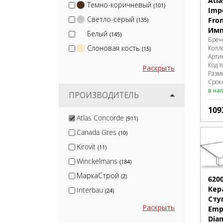
Atla
Темно-коричневый
(101)
Impe
Светло-серый
Fro
(135)
Имп
Белый
(145)
Брен
Слоновая кость
Колл
(15)
Арти
Код т
Раскрыть
Разм
Срок
в на
ПРОИЗВОДИТЕЛЬ
109
Atlas Concorde
(911)
Canada Gres
(10)
Kirovit
(11)
Winckelmans
(184)
МаркаСтрой
(2)
620
Кер
Interbau
(24)
Сту
Натуральный Клинкер
(6)
Раскрыть
Empi
Kerama Marazzi
Diam
(437)