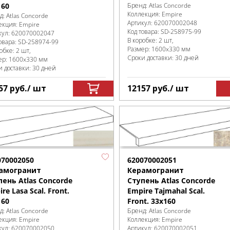
160
Бренд:
Atlas Concorde
Коллекция:
Empire
д:
Atlas Concorde
Артикул:
620070002048
екция:
Empire
Код товара:
SD-258975
-99
кул:
620070002047
В коробке
:
2 шт,
овара:
SD-258974
-99
Размер:
1600x330 мм
робке
:
2 шт,
Сроки доставки: 30 дней
ер:
1600x330 мм
и доставки: 30 дней
57
руб.
/ шт
12157
руб.
/ шт
070002050
620070002051
амогранит
Керамогранит
пень Atlas Concorde
Ступень Atlas Concorde
re Lasa Scal. Front.
Empire Tajmahal Scal.
160
Front. 33x160
д:
Atlas Concorde
Бренд:
Atlas Concorde
екция:
Empire
Коллекция:
Empire
кул:
620070002050
Артикул:
620070002051