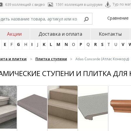
Тур по ма
639 коллекций с видео
1591 коллекция в шоуруме
Сравнение
Акции
Доставка и оплата
Контакты
E
F
G
H
I
J
K
L
M
N
O
P
Q
R
S
T
U
V
нита и плитки
Плитка ступени
Atlas Concorde (Атлас Конкорд)
АМИЧЕСКИЕ СТУПЕНИ И ПЛИТКА ДЛЯ 