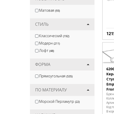
Матовая
(93)
СТИЛЬ
121
Классический
(192)
Модерн
(211)
Лофт
(48)
ФОРМА
620
Кер
Прямоугольная
(535)
Сту
Empi
Fron
ПО МАТЕРИАЛУ
Брен
Колл
Морской Перламутр
(22)
Арти
Код т
В ко