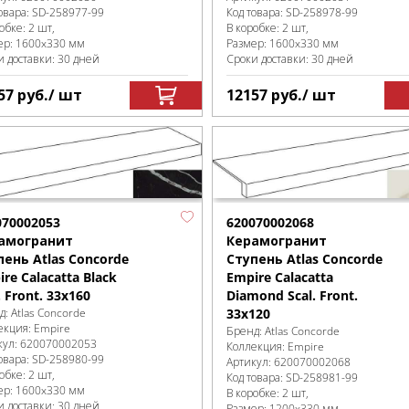
овара:
SD-258977
-99
Код товара:
SD-258978
-99
робке
:
2 шт,
В коробке
:
2 шт,
ер:
1600x330 мм
Размер:
1600x330 мм
и доставки: 30 дней
Сроки доставки: 30 дней
57
руб.
/ шт
12157
руб.
/ шт
070002053
620070002068
амогранит
Керамогранит
пень Atlas Concorde
Ступень Atlas Concorde
re Calacatta Black
Empire Calacatta
. Front. 33x160
Diamond Scal. Front.
д:
Atlas Concorde
33x120
екция:
Empire
Бренд:
Atlas Concorde
кул:
620070002053
Коллекция:
Empire
овара:
SD-258980
-99
Артикул:
620070002068
робке
:
2 шт,
Код товара:
SD-258981
-99
ер:
1600x330 мм
В коробке
:
2 шт,
и доставки: 30 дней
Размер:
1200x330 мм