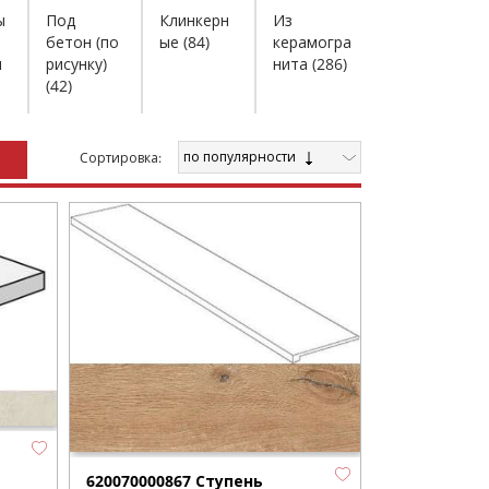
ы
Под
Клинкерн
Из
бетон (по
ые
(84)
керамогра
и
рисунку)
нита
(286)
(42)
по популярности
Cортировка:
620070000867 Ступень