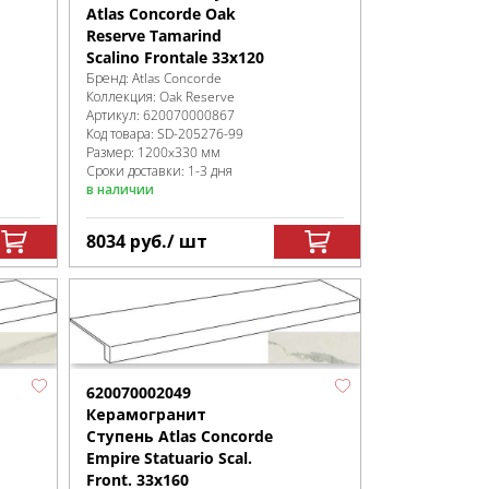
Atlas Concorde Oak
Reserve Tamarind
Scalino Frontale 33x120
Бренд:
Atlas Concorde
Коллекция:
Oak Reserve
Артикул:
620070000867
Код товара:
SD-205276
-99
Размер:
1200x330 мм
Сроки доставки: 1-3 дня
в наличии
8034
руб.
/ шт
620070002049
Керамогранит
Ступень Atlas Concorde
Empire Statuario Scal.
Front. 33x160