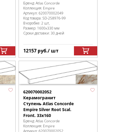
Бренд:
Atlas Concorde
Коллекция:
Empire
Артикул:
620070002049
Код товара:
SD-258976
-99
В коробке
:
2 шт,
Размер:
1600x330 мм
Сроки доставки: 30 дней
12157
руб.
/ шт
620070002052
Керамогранит
Ступень Atlas Concorde
Empire Silver Root Scal.
Front. 33x160
Бренд:
Atlas Concorde
Коллекция:
Empire
Артикул:
620070002052