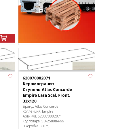
620070002071
Керамогранит
Ступень Atlas Concorde
Empire Lasa Scal. Front.
33x120
Бренд:
Atlas Concorde
Коллекция:
Empire
Артикул:
620070002071
Код товара:
SD-258984
-99
В коробке
:
2 шт,