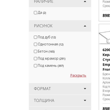
НАЛИЧИЕ
Разм
Срок
Да
(2)
898
РИСУНОК
Под дуб
(12)
Однотонная
(12)
620
Бетон
(165)
Кер
Под мрамор
(291)
Сту
Empi
Под камень
(397)
Fron
Брен
Раскрыть
Колл
Арти
Код т
ФОРМАТ
В ко
Разм
Срок
ТОЛЩИНА
898