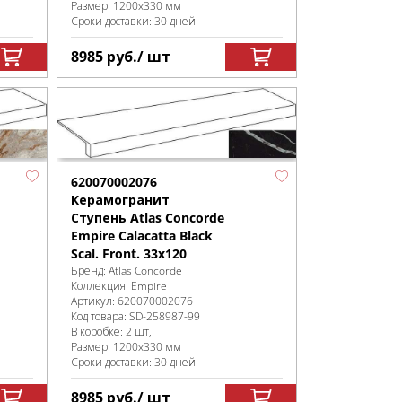
Размер:
1200x330 мм
Сроки доставки: 30 дней
8985
руб.
/ шт
620070002076
Керамогранит
Ступень Atlas Concorde
Empire Calacatta Black
Scal. Front. 33x120
Бренд:
Atlas Concorde
Коллекция:
Empire
Артикул:
620070002076
Код товара:
SD-258987
-99
В коробке
:
2 шт,
Размер:
1200x330 мм
Сроки доставки: 30 дней
8985
руб.
/ шт