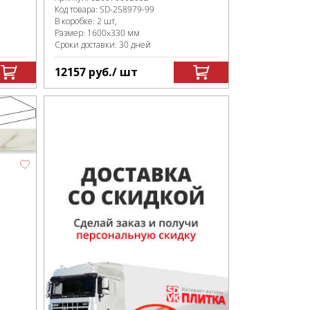
Код товара:
SD-258979
-99
В коробке
:
2 шт,
Размер:
1600x330 мм
Сроки доставки: 30 дней
12157
руб.
/ шт