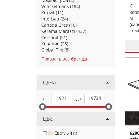
МаркаСтрой
(2)
С
Winckelmans
(184)
кап
Kirovit
(11)
м
Interbau
(24)
(кап
Canada Gres
(10)
ком)
Kerama Marazzi
(437)
Cersanit
(21)
Керамин
(25)
Global Tile
(8)
Показать все бренды
ЦЕНА
ЦВЕТ
620
Светлый
(1)