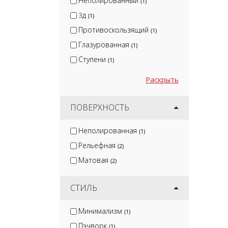
Неполированный
(1)
3д
(1)
Противоскользящий
(1)
Глазурованная
(1)
Ступени
(1)
Раскрыть
ПОВЕРХНОСТЬ
Неполированная
(1)
Рельефная
(2)
Матовая
(2)
СТИЛЬ
Минимализм
(1)
Пэчворк
(1)