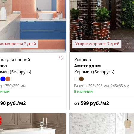
росмотров за 7 дней
39 просмотров за 7 дней
тка для ванной
Клинкер
ага
Амстердам
мин (Беларусь)
Керамин (Беларусь)
ер:
750x250 мм
Размер:
298x298 мм
245x65 мм
личии
В наличии
390
руб./м2
599
руб./м2
от