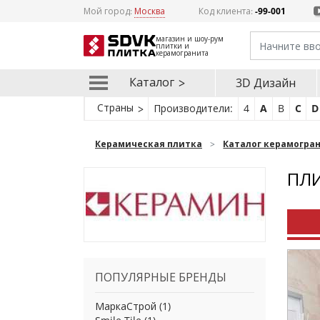
Мой город:
Москва
Код клиента:
-99-001
магазин и шоу-рум
плитки и
керамогранита
Каталог
3D Дизайн
Страны
Производители:
4
A
B
C
D
Керамическая плитка
Каталог керамогра
ПЛ
ПОПУЛЯРНЫЕ БРЕНДЫ
МаркаСтрой
(1)