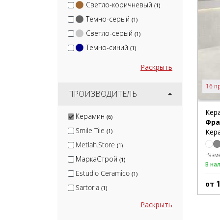
Светло-коричневый
(1)
Темно-серый
(1)
Светло-серый
(1)
Темно-синий
(1)
Раскрыть
16 п
ПРОИЗВОДИТЕЛЬ
Кер
Керамин
(6)
Фра
Smile Tile
Кера
(1)
Metlah.Store
(1)
Разм
МаркаСтрой
(1)
В на
Estudio Ceramico
(1)
от
Sartoria
(1)
Mozart
(1)
Раскрыть
Kerama Marazzi
(83)