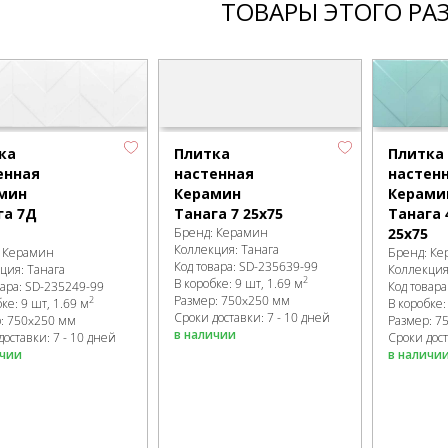
ТОВАРЫ ЭТОГО РА
ка
Плитка
Плитка
енная
настенная
настен
мин
Керамин
Керами
га 7Д
Танага 7 25х75
Танага 
Бренд:
Керамин
25х75
Коллекция:
Танага
:
Керамин
Бренд:
Ке
Код товара:
SD-235639
-99
кция:
Танага
Коллекци
2
В коробке
:
9 шт, 1.69 м
вара:
SD-235249
-99
Код товара
Размер:
750x250 мм
2
бке
:
9 шт, 1.69 м
В коробке
Сроки доставки: 7 - 10 дней
р:
750x250 мм
Размер:
7
в наличии
доставки: 7 - 10 дней
Сроки дост
ичии
в наличи