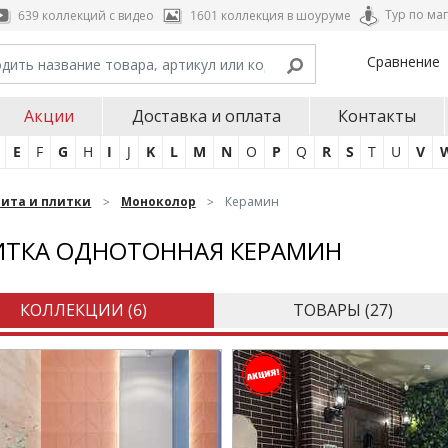
Тур по ма
639 коллекций с видео
1601 коллекция в шоуруме
Сравнение
Акции
Доставка и оплата
Контакты
E
F
G
H
I
J
K
L
M
N
O
P
Q
R
S
T
U
V
нита и плитки
Моноколор
Керамин
ИТКА ОДНОТОННАЯ КЕРАМИН
КОЛЛЕКЦИИ (
6
)
ТОВАРЫ (
27
)