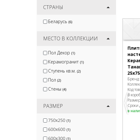
Cersanit
СТРАНЫ
(3)
White Hills
(1)
Беларусь
(6)
Velsaa
(1)
Keratile
(1)
МЕСТО В КОЛЛЕКЦИИ
Плит
Пол Декор
(1)
наст
Кера
Керамогранит
(1)
Тана
Ступень кв.м.
(2)
25х75
Бренд
Пол
(2)
Колле
Стены
Код то
(4)
В коро
Разме
РАЗМЕР
Сроки 
в нал
750x250
(1)
600x600
(1)
600x300
(1)