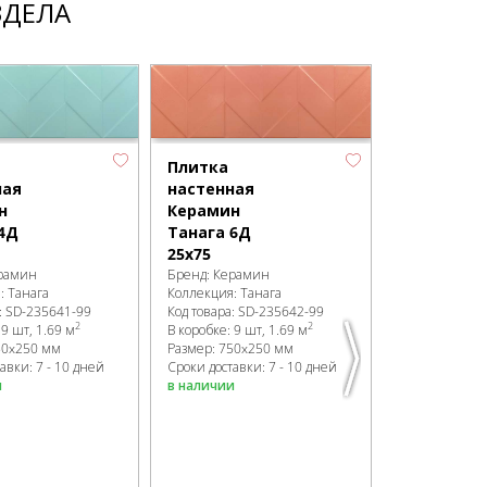
ЗДЕЛА
Плитка
Плитка
настенная
ная
настенная
Керамин
н
Керамин
Амстерда
4Д
Танага 6Д
6.5х24.5
25х75
Бренд:
Керам
рамин
Бренд:
Керамин
Коллекция:
А
я:
Танага
Коллекция:
Танага
Артикул:
1015
:
SD-235641
-99
Код товара:
SD-235642
-99
Код товара:
SD
2
2
:
9 шт, 1.69 м
В коробке
:
9 шт, 1.69 м
В коробке
:
34 
50x250 мм
Размер:
750x250 мм
Размер:
245x
авки: 7 - 10 дней
Сроки доставки: 7 - 10 дней
Сроки доставк
и
в наличии
в наличии