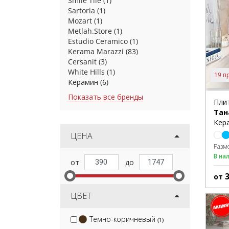
Smile Tile
(1)
Sartoria
(1)
Mozart
(1)
Metlah.Store
(1)
Estudio Ceramico
(1)
Kerama Marazzi
(83)
Cersanit
(3)
White Hills
(1)
19 п
Керамин
(6)
Показать все бренды
Пли
Тан
Кера
ЦЕНА
Разм
В на
от
ЦВЕТ
Темно-коричневый
(1)