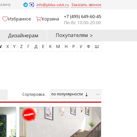
газину
info@plitka-sdvk.ru
Заказать звонок
+7 (495) 649-60-45
Избранное
Корзина
Пн-Вс 10:00-20:00
Покупателям
Дизайнерам
W
X
Y
Z
Г
Д
Е
К
М
Н
Р
У
Ф
Ш
по популярности
Cортировка: