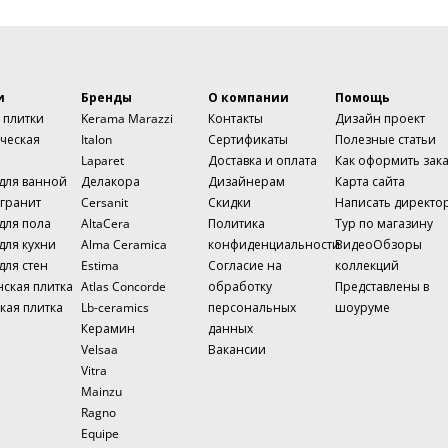
и
Бренды
О компании
Помощь
 плитки
Kerama Marazzi
Контакты
Дизайн проект
ческая
Italon
Сертификаты
Полезные статьи
Laparet
Доставка и оплата
Как оформить зак
 для ванной
Делакора
Дизайнерам
Карта сайта
гранит
Cersanit
Скидки
Написать директо
для пола
AltaCera
Политика
Тур по магазину
для кухни
Alma Ceramica
конфиденциальности
ВидеоОбзоры
для стен
Estima
Согласие на
коллекций
нская плитка
Atlas Concorde
обработку
Представлены в
кая плитка
Lb-ceramics
персональных
шоуруме
Керамин
данных
Velsaa
Вакансии
Vitra
Mainzu
Ragno
Equipe