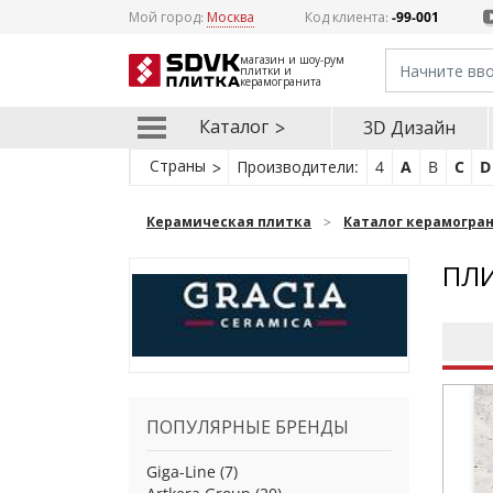
Мой город:
Москва
Код клиента:
-99-001
магазин и шоу-рум
плитки и
керамогранита
Каталог
3D Дизайн
Страны
Производители:
4
A
B
C
D
Керамическая плитка
Каталог керамогра
ПЛИ
ПОПУЛЯРНЫЕ БРЕНДЫ
Giga-Line
(7)