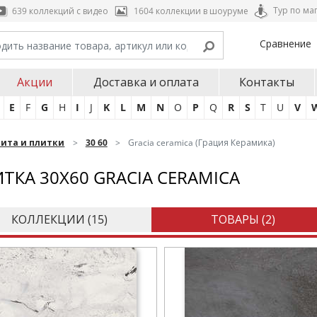
Тур по ма
639 коллекций с видео
1604 коллекции в шоуруме
Сравнение
Акции
Доставка и оплата
Контакты
E
F
G
H
I
J
K
L
M
N
O
P
Q
R
S
T
U
V
нита и плитки
30 60
Gracia ceramica (Грация Керамика)
ТКА 30X60 GRACIA CERAMICA
КОЛЛЕКЦИИ (
15
)
ТОВАРЫ (
2
)