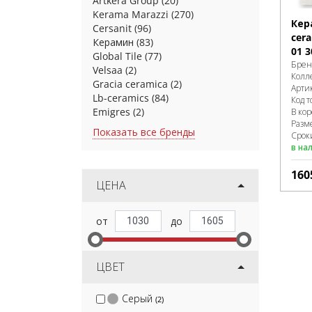
Artkera Group
(20)
Kerama Marazzi
(270)
Кер
Cersanit
(96)
cera
Керамин
(83)
01 3
Global Tile
(77)
Брен
Velsaa
(2)
Колл
Gracia ceramica
(2)
Арти
Lb-ceramics
(84)
Код т
Emigres
(2)
В ко
Разм
Показать все бренды
Срок
в на
160
ЦЕНА
ЦВЕТ
Серый
(2)