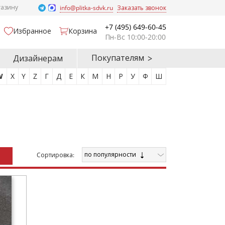
газину
info@plitka-sdvk.ru
Заказать звонок
+7 (495) 649-60-45
Избранное
Корзина
Пн-Вс 10:00-20:00
Покупателям
Дизайнерам
W
X
Y
Z
Г
Д
Е
К
М
Н
Р
У
Ф
Ш
по популярности
Cортировка: