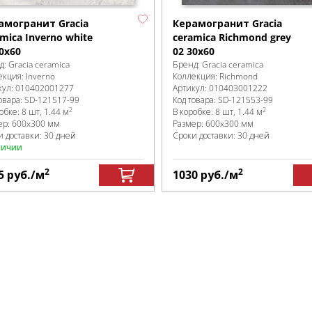
амогранит Gracia
Керамогранит Gracia
mica Inverno white
ceramica Richmond grey
0х60
02 30х60
д:
Gracia ceramica
Бренд:
Gracia ceramica
екция:
Inverno
Коллекция:
Richmond
кул:
010402001277
Артикул:
010403001222
овара:
SD-121517
-99
Код товара:
SD-121553
-99
2
2
робке
:
8 шт, 1.44 м
В коробке
:
8 шт, 1.44 м
ер:
600x300 мм
Размер:
600x300 мм
и доставки: 30 дней
Сроки доставки: 30 дней
личии
2
2
5
руб.
/м
1030
руб.
/м