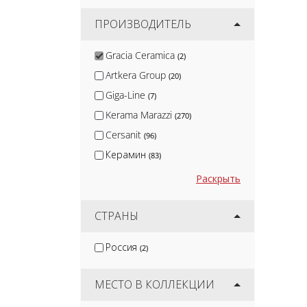
ПРОИЗВОДИТЕЛЬ
Gracia Ceramica
(2)
Artkera Group
(20)
Giga-Line
(7)
Kerama Marazzi
(270)
Cersanit
(96)
Керамин
(83)
Global Tile
(77)
Раскрыть
Velsaa
(2)
Lb-Ceramics
СТРАНЫ
(84)
Emigres
(2)
Россия
(2)
Belani
(98)
Atlas Concorde
(129)
МЕСТО В КОЛЛЕКЦИИ