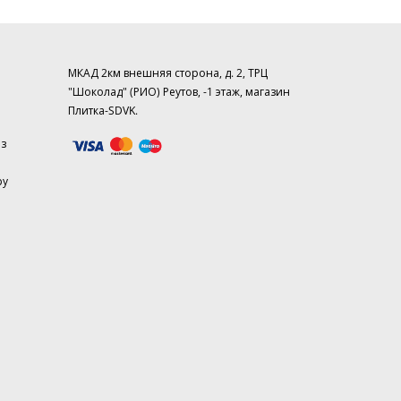
МКАД 2км внешняя сторона, д. 2, ТРЦ
"Шоколад" (РИО) Реутов, -1 этаж, магазин
Плитка-SDVK.
аз
ру