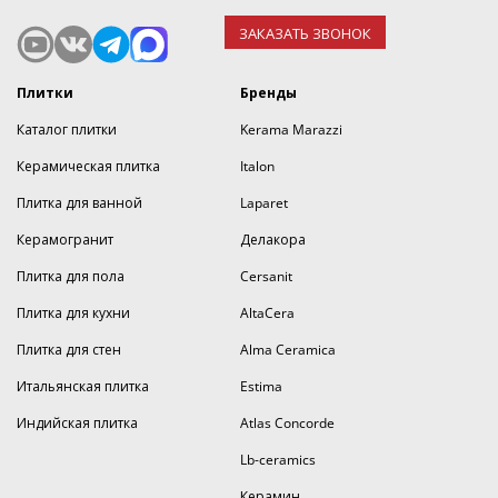
ЗАКАЗАТЬ ЗВОНОК
Плитки
Бренды
Каталог плитки
Kerama Marazzi
Керамическая плитка
Italon
Плитка для ванной
Laparet
Керамогранит
Делакора
Плитка для пола
Cersanit
Плитка для кухни
AltaCera
Плитка для стен
Alma Ceramica
Итальянская плитка
Estima
Индийская плитка
Atlas Concorde
Lb-ceramics
Керамин