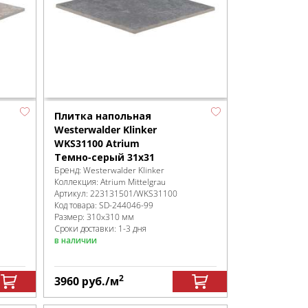
Плитка напольная
Westerwalder Klinker
WKS31100 Atrium
Темно-серый 31x31
Бренд:
Westerwalder Klinker
Коллекция:
Atrium Mittelgrau
Артикул:
223131501/WKS31100
Код товара:
SD-244046
-99
Размер:
310x310 мм
Сроки доставки: 1-3 дня
в наличии
2
3960
руб.
/м