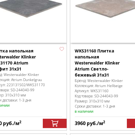
тка напольная
WKS31160 Плитка
erwalder Klinker
напольная
31170 Atrium
Westerwalder Klinker
фит 31x31
Atrium Светло-
д:
Westerwalder Klinker
бежевый 31x31
екция:
Atrium Dunkelgrau
Бренд:
Westerwalder Klinker
кул:
223131502/WKS31170
Коллекция:
Atrium Hellbeige
овара:
SD-244040
-99
Артикул:
WKS31160
ер:
310x310 мм
Код товара:
SD-244043
-99
 доставки: 1-3 дня
Размер:
310x310 мм
личии
Сроки доставки: 1-3 дня
в наличии
2
2
0
руб.
/м
3960
руб.
/м