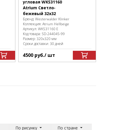
угловая WKS31160
Atrium Светло-
бежевый 32x32
Бренд:
Westerwalder Klinker
Коллекция:
Atrium Hellbeige
Артикул:
WKS31160 E
Код товара:
SD-244045
-99
Размер:
320x320 мм
Сроки доставки: 30 дней
4500
руб.
/ шт
По рисунку
По стране