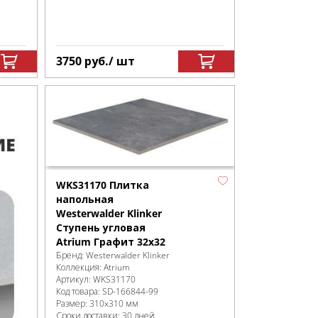
3750
руб.
/ шт
WKS31170 Плитка
напольная
Westerwalder Klinker
Ступень угловая
Atrium Графит 32x32
Бренд:
Westerwalder Klinker
Коллекция:
Atrium
Артикул:
WKS31170
Код товара:
SD-166844
-99
Размер:
310x310 мм
Сроки доставки: 30 дней