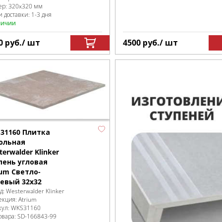
ер:
320x320 мм
 доставки: 1-3 дня
личии
0
руб.
/ шт
4500
руб.
/ шт
31160 Плитка
ольная
erwalder Klinker
пень угловая
ium Светло-
евый 32x32
д:
Westerwalder Klinker
екция:
Atrium
кул:
WKS31160
овара:
SD-166843
-99