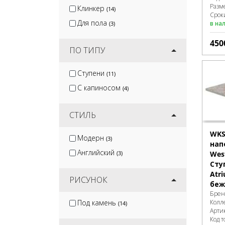
Разм
Клинкер
(14)
Сроки
Для пола
в на
(3)
450
ПО ТИПУ
Ступени
(11)
С капиносом
(4)
СТИЛЬ
WKS
Модерн
(3)
нап
Английский
(3)
West
Сту
Atr
РИСУНОК
беж
Брен
Под камень
Колл
(14)
Арти
Код т