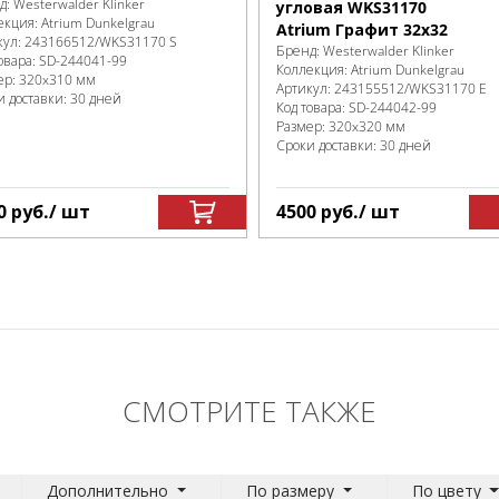
д:
Westerwalder Klinker
угловая WKS31170
екция:
Atrium Dunkelgrau
Atrium Графит 32x32
кул:
243166512/WKS31170 S
Бренд:
Westerwalder Klinker
овара:
SD-244041
-99
Коллекция:
Atrium Dunkelgrau
ер:
320x310 мм
Артикул:
243155512/WKS31170 E
и доставки: 30 дней
Код товара:
SD-244042
-99
Размер:
320x320 мм
Сроки доставки: 30 дней
0
руб.
/ шт
4500
руб.
/ шт
СМОТРИТЕ ТАКЖЕ
Дополнительно
По размеру
По цвету