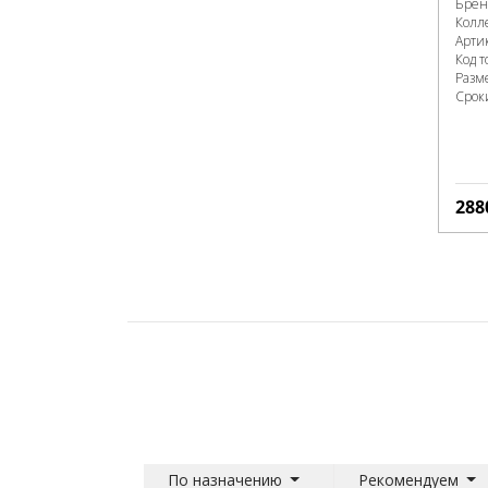
Брен
Колл
Арти
Код т
Разм
Срок
288
По назначению
Рекомендуем