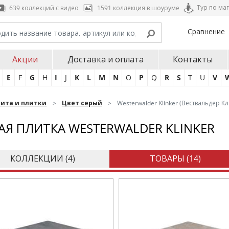
Тур по ма
639 коллекций с видео
1591 коллекция в шоуруме
Сравнение
Акции
Доставка и оплата
Контакты
E
F
G
H
I
J
K
L
M
N
O
P
Q
R
S
T
U
V
нита и плитки
Цвет серый
Westerwalder Klinker (Вествальдер К
АЯ ПЛИТКА WESTERWALDER KLINKER
КОЛЛЕКЦИИ (
4
)
ТОВАРЫ (
14
)