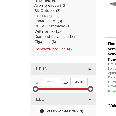
Jano Tiles
(4)
Artkera Group
(13)
Blv Outdoor
(3)
CL KER
(3)
Canada Gres
(3)
DUE-G Ceramiche
(1)
DeKeramik
(12)
Diamond Ceramics
(13)
Giga-Line
(8)
Пли
West
Показать все бренды
WKS
Гра
Брен
ЦЕНА
Колл
Арти
Код т
Разм
Сроки
в на
ЦВЕТ
396
Темно-коричневый
(1)