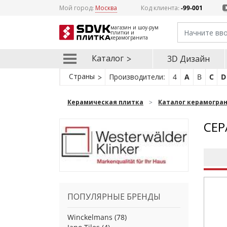
Мой город:
Москва
Код клиента:
-99-001
магазин и шоу-рум
плитки и
керамогранита
Каталог
3D Дизайн
Страны
Производители:
4
A
B
C
D
Керамическая плитка
Каталог керамогра
СЕР
ПОПУЛЯРНЫЕ БРЕНДЫ
Winckelmans
(78)