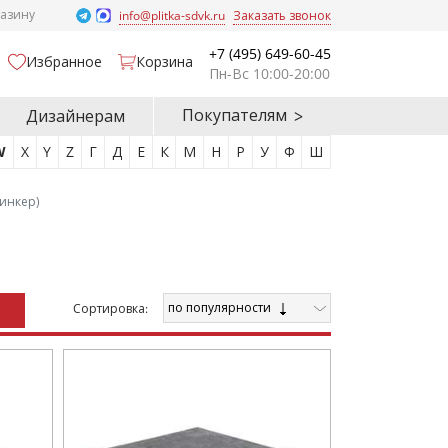
газину
info@plitka-sdvk.ru
Заказать звонок
+7 (495) 649-60-45
Избранное
Корзина
Пн-Вс 10:00-20:00
Покупателям
Дизайнерам
W
X
Y
Z
Г
Д
Е
К
М
Н
Р
У
Ф
Ш
линкер)
по популярности
Cортировка: