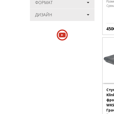
Разм
ФОРМАТ
Срок
ДИЗАЙН
450
Сту
Kli
фро
WKS
Гра