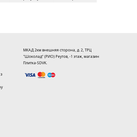
МКАД 2км внешняя сторона, д. 2, ТРЦ
"Шоколад" (РИО) Реутов, -1 этаж, магазин
Плитка-SDVK.
аз
ру