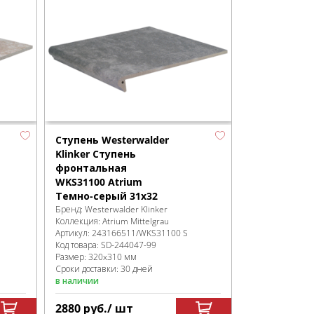
Ступень Westerwalder
Klinker Ступень
фронтальная
WKS31100 Atrium
Темно-серый 31х32
Бренд:
Westerwalder Klinker
Коллекция:
Atrium Mittelgrau
Артикул:
243166511/WKS31100 S
Код товара:
SD-244047
-99
Размер:
320x310 мм
Сроки доставки: 30 дней
в наличии
2880
руб.
/ шт