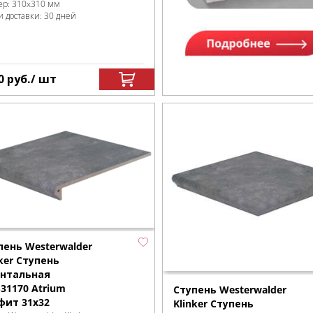
ер:
310x310 мм
и доставки: 30 дней
0
руб.
/ шт
пень Westerwalder
nker Ступень
нтальная
31170 Atrium
Ступень Westerwalder
фит 31х32
Klinker Ступень