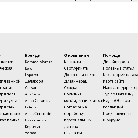
и
Бренды
О компании
Помощь
 плитки
Kerama Marazzi
Контакты
Дизайн проект
ческая
Italon
Сертификаты
Полезные статьи
Laparet
Доставка и оплата
Как оформить зак
 для ванной
Делакора
Дизайнерам
Карта сайта
гранит
Cersanit
Скидки
Написать директо
для пола
AltaCera
Политика
Тур по магазину
для кухни
Alma Ceramica
конфиденциальности
ВидеоОбзоры
для стен
Estima
Согласие на
коллекций
нская плитка
Atlas Concorde
обработку
Представлены в
кая плитка
Lb-ceramics
персональных
шоуруме
Керамин
данных
Velsaa
Вакансии