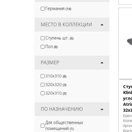
Artkera Group
(13)
Германия
(14)
Terramatic
(18)
Infinity
(2)
МЕСТО В КОЛЛЕКЦИИ
Ступень шт.
(6)
Пол
(8)
РАЗМЕР
310x310
(8)
320x320
(3)
Сту
Kli
320x310
(3)
угл
Atr
ПО НАЗНАЧЕНИЮ
32x
Брен
Колл
Для общественных
Арти
помещений
(1)
Код т