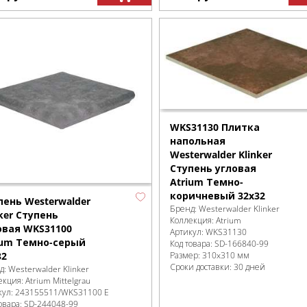
WKS31130 Плитка
напольная
Westerwalder Klinker
Ступень угловая
Atrium Темно-
коричневый 32x32
пень Westerwalder
Бренд:
Westerwalder Klinker
nker Ступень
Коллекция:
Atrium
овая WKS31100
Артикул:
WKS31130
ium Темно-серый
Код товара:
SD-166840
-99
32
Размер:
310x310 мм
Сроки доставки: 30 дней
д:
Westerwalder Klinker
екция:
Atrium Mittelgrau
кул:
243155511/WKS31100 E
овара:
SD-244048
-99