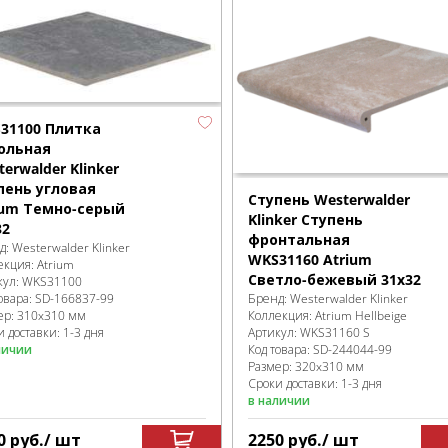
31100 Плитка
ольная
erwalder Klinker
пень угловая
Ступень Westerwalder
ium Темно-серый
Klinker Ступень
32
фронтальная
д:
Westerwalder Klinker
WKS31160 Atrium
екция:
Atrium
Светло-бежевый 31х32
кул:
WKS31100
Бренд:
Westerwalder Klinker
овара:
SD-166837
-99
Коллекция:
Atrium Hellbeige
ер:
310x310 мм
Артикул:
WKS31160 S
 доставки: 1-3 дня
Код товара:
SD-244044
-99
личии
Размер:
320x310 мм
Сроки доставки: 1-3 дня
в наличии
0
руб.
/ шт
2250
руб.
/ шт