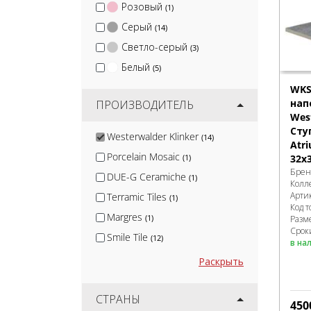
Розовый
(1)
Серый
(14)
Светло-серый
(3)
Белый
(5)
WKS
нап
ПРОИЗВОДИТЕЛЬ
West
Сту
Westerwalder Klinker
(14)
Atr
Porcelain Mosaic
(1)
32x
Брен
DUE-G Ceramiche
(1)
Колл
Арти
Terramic Tiles
(1)
Код т
Margres
(1)
Разм
Сроки
Smile Tile
(12)
в на
DeKeramik
(12)
Раскрыть
Diamond Ceramics
(13)
Arcadia Ceramica
СТРАНЫ
(13)
450