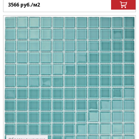
3566
руб.
/м
2