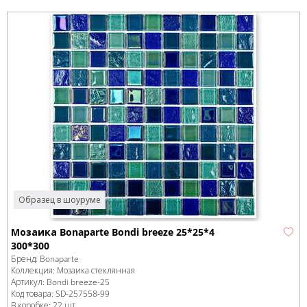
Образец в шоуруме
Мозаика Bonaparte Bondi breeze 25*25*4
300*300
Бренд:
Bonaparte
Коллекция:
Мозаика стеклянная
Артикул:
Bondi breeze-25
Код товара:
SD-257558
-99
В коробке
:
22 шт,