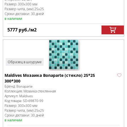
Размер:
300x300 мм
Размер чипа, (мм)
25x25
Сроки доставки: 30 дней
в наличии
5777
руб.
/м
2
Образец в шоуруме
Maldives Мозаика Bonaparte (стекло) 25*25
300*300
Бренд:
Bonaparte
Коллекция:
Мозаика стеклянная
Артикул:
Maldives
Код товара:
SD-69870
-99
Размер:
300x300 мм
Размер чипа, (мм)
25x25
Сроки доставки: 30 дней
в наличии