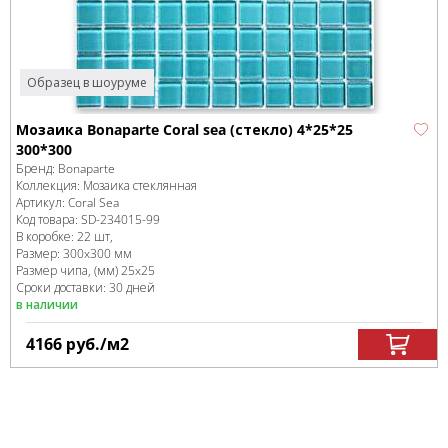
Образец в шоуруме
Мозаика Bonaparte Coral sea (стекло) 4*25*25
300*300
Бренд:
Bonaparte
Коллекция:
Мозаика стеклянная
Артикул:
Coral Sea
Код товара:
SD-234015
-99
В коробке
:
22 шт,
Размер:
300x300 мм
Размер чипа, (мм)
25x25
Сроки доставки: 30 дней
в наличии
4166
руб.
/м
2