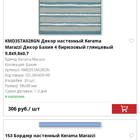
KMD3STA028GN Декор настенный Kerama
Marazzi Декор Бахия 4 бирюзовый глянцевый
9,8x9,8x0,7
Бренд:
Kerama Marazzi
Коллекция:
Бахия
Артикул:
KMD3STA028GN
Код товара:
SD-280459
-99
В коробке
:
30 шт,
Размер:
98x98 мм
Сроки доставки: 1-3 дня
в наличии
306
руб.
/ шт
153 Бордюр настенный Kerama Marazzi