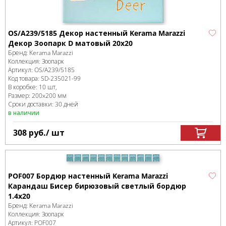
OS/A239/5185 Декор настенный Kerama Marazzi
Декор Зоопарк D матовый 20x20
Бренд:
Kerama Marazzi
Коллекция:
Зоопарк
Артикул:
OS/A239/5185
Код товара:
SD-235021
-99
В коробке
:
10 шт,
Размер:
200x200 мм
Сроки доставки: 30 дней
в наличии
308
руб.
/ шт
POF007 Бордюр настенный Kerama Marazzi
Карандаш Бисер бирюзовый светлый бордюр
1.4х20
Бренд:
Kerama Marazzi
Коллекция:
Зоопарк
Артикул:
POF007