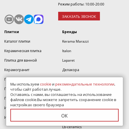
Режим работы: 10:00-20:00
ЗАКАЗАТЬ ЗВОНОК
Плитки
Бренды
Каталог плитки
Kerama Marazzi
Керамическая плитка
Italon
Плитка для ванной
Laparet
Керамогранит
Делакора
Плитка для пола
Cersanit
Мы используем
cookie
и
рекомендательные технологии
,
Плитка для кухни
AltaCera
чтобы сайт работал лучше.
Оставаясь с нами, вы соглашаетесь на использование
Плитка для стен
Alma Ceramica
файлов cookie.Вы можете запретить сохранение cookie в
настройках своего браузера
Итальянская плитка
Estima
ОК
Индийская плитка
Atlas Concorde
Lb-ceramics