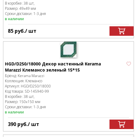
В коробке
:
38 шт,
Размер:
49x49 мм
Сроки доставки: 1-3 дня
в наличии
85
руб.
/ шт
HGD/D250/18000 Декор настенный Kerama
Marazzi Клемансо зеленый 15*15
Бренд:
Kerama Marazzi
Коллекция:
Клемансо
Артикул:
HGD/D250/18000
Код товара:
SD-145940
-99
В коробке
:
38 шт,
Размер:
150x150 мм
Сроки доставки: 1-3 дня
в наличии
390
руб.
/ шт