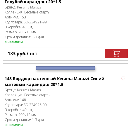
Голубой карандаш 20*1.5
Бренд:
Kerama Marazzi
Коллекция:
Веселые старты
Артикул:
153
Код товара:
SD-234921
-99
В коробке
:
40 шт,
Размер:
200x15 мм
Сроки доставки: 1-3 дня
в наличии
133
руб.
/ шт
148 Бордюр настенный Kerama Marazzi Синий
матовый карандаш 20*1.5
Бренд:
Kerama Marazzi
Коллекция:
Веселые старты
Артикул:
148
Код товара:
SD-234926
-99
В коробке
:
40 шт,
Размер:
200x15 мм
Сроки доставки: 1-3 дня
в наличии