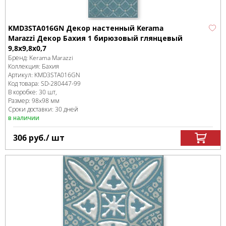
KMD3STA016GN Декор настенный Kerama
Marazzi Декор Бахия 1 бирюзовый глянцевый
9,8x9,8x0,7
Бренд:
Kerama Marazzi
Коллекция:
Бахия
Артикул:
KMD3STA016GN
Код товара:
SD-280447
-99
В коробке
:
30 шт,
Размер:
98x98 мм
Сроки доставки: 30 дней
в наличии
306
руб.
/ шт