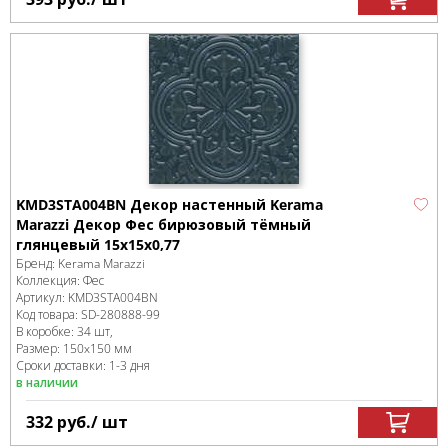
KMD3STA004BN Декор настенный Kerama
Marazzi Декор Фес бирюзовый тёмный
глянцевый 15x15x0,77
Бренд:
Kerama Marazzi
Коллекция:
Фес
Артикул:
KMD3STA004BN
Код товара:
SD-280888
-99
В коробке
:
34 шт,
Размер:
150x150 мм
Сроки доставки: 1-3 дня
в наличии
332
руб.
/ шт