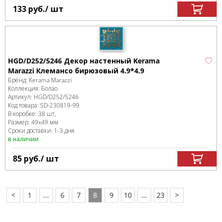
133
руб.
/ шт
HGD/D252/5246 Декор настенный Kerama
Marazzi Клемансо бирюзовый 4.9*4.9
Бренд:
Kerama Marazzi
Коллекция:
Болао
Артикул:
HGD/D252/5246
Код товара:
SD-230819
-99
В коробке
:
38 шт,
Размер:
49x49 мм
Сроки доставки: 1-3 дня
в наличии
85
руб.
/ шт
<
1
...
6
7
8
9
10
...
23
>