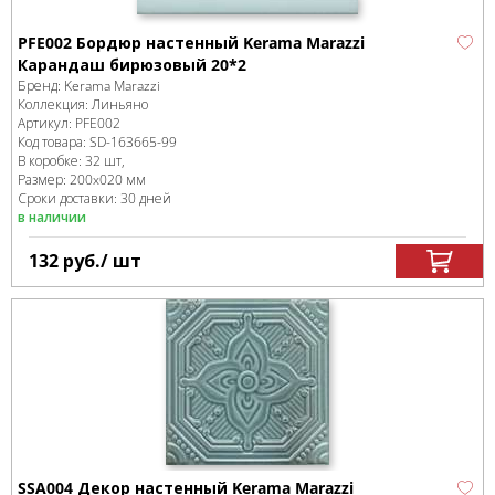
PFE002 Бордюр настенный Kerama Marazzi
Карандаш бирюзовый 20*2
Бренд:
Kerama Marazzi
Коллекция:
Линьяно
Артикул:
PFE002
Код товара:
SD-163665
-99
В коробке
:
32 шт,
Размер:
200x020 мм
Сроки доставки: 30 дней
в наличии
132
руб.
/ шт
SSA004 Декор настенный Kerama Marazzi