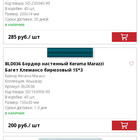
Код товара:
SD-235040
-99
В коробке
:
40 шт,
Размер:
200x14 мм
Сроки доставки: 30 дней
в наличии
285
руб.
/ шт
BLD036 Бордюр настенный Kerama Marazzi
Багет Клемансо бирюзовый 15*3
Бренд:
Kerama Marazzi
Коллекция:
Алькасар
Артикул:
BLD036
Код товара:
SD-163906
-99
В коробке
:
40 шт,
Размер:
150x30 мм
Сроки доставки: 1-3 дня
в наличии
200
руб.
/ шт