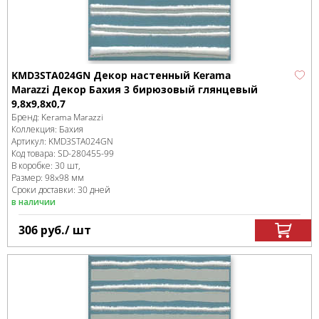
KMD3STA024GN Декор настенный Kerama
Marazzi Декор Бахия 3 бирюзовый глянцевый
9,8x9,8x0,7
Бренд:
Kerama Marazzi
Коллекция:
Бахия
Артикул:
KMD3STA024GN
Код товара:
SD-280455
-99
В коробке
:
30 шт,
Размер:
98x98 мм
Сроки доставки: 30 дней
в наличии
306
руб.
/ шт