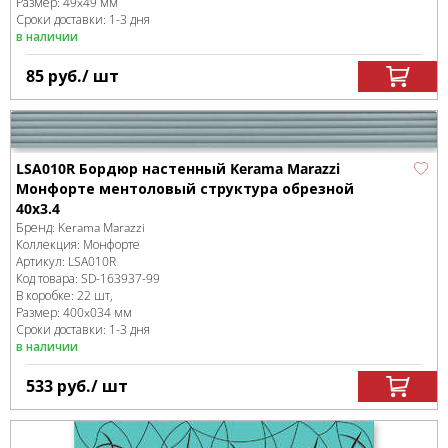
Размер:
49x49 мм
Сроки доставки: 1-3 дня
в наличии
85
руб.
/ шт
LSA010R Бордюр настенный Kerama Marazzi
Монфорте ментоловый структура обрезной
40x3.4
Бренд:
Kerama Marazzi
Коллекция:
Монфорте
Артикул:
LSA010R
Код товара:
SD-163937
-99
В коробке
:
22 шт,
Размер:
400x034 мм
Сроки доставки: 1-3 дня
в наличии
533
руб.
/ шт