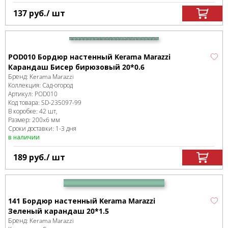
137
руб.
/ шт
POD010 Бордюр настенный Kerama Marazzi
Карандаш Бисер бирюзовый 20*0.6
Бренд:
Kerama Marazzi
Коллекция:
Сад-огород
Артикул:
POD010
Код товара:
SD-235097
-99
В коробке
:
42 шт,
Размер:
200x6 мм
Сроки доставки: 1-3 дня
в наличии
189
руб.
/ шт
141 Бордюр настенный Kerama Marazzi
Зеленый карандаш 20*1.5
Бренд:
Kerama Marazzi