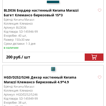
BLD036 Бордюр настенный Kerama Marazzi
Багет Клемансо бирюзовый 15*3
Бренд:
Kerama Marazzi
Коллекция:
Клемансо
Артикул:
BLD036
Код товара:
SD-145946
-99
В коробке
:
40 шт,
Размер:
150x30 мм
Сроки доставки: 1-3 дня
в наличии
200
руб.
/ шт
HGD/D252/5246 Декор настенный Kerama
Marazzi Клемансо бирюзовый 4.9*4.9
Бренд:
Kerama Marazzi
Коллекция:
Клемансо
Артикул:
HGD/D252/5246
Код товара:
SD-145949
-99
В коробке
:
38 шт,