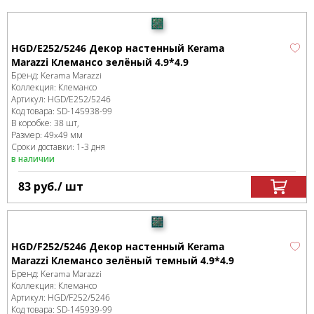
HGD/E252/5246 Декор настенный Kerama
Marazzi Клемансо зелёный 4.9*4.9
Бренд:
Kerama Marazzi
Коллекция:
Клемансо
Артикул:
HGD/E252/5246
Код товара:
SD-145938
-99
В коробке
:
38 шт,
Размер:
49x49 мм
Сроки доставки: 1-3 дня
в наличии
83
руб.
/ шт
HGD/F252/5246 Декор настенный Kerama
Marazzi Клемансо зелёный темный 4.9*4.9
Бренд:
Kerama Marazzi
Коллекция:
Клемансо
Артикул:
HGD/F252/5246
Код товара:
SD-145939
-99