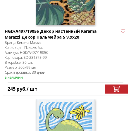
HGD/A497/19056 Декор настенный Kerama
Marazzi Декор Пальмейра 5 9,9х20
Бренд:
Kerama Marazzi
Коллекция:
Пальмейра
Артикул:
HGD/A497/19056
Код товара:
SD-231575
-99
В коробке
:
36 шт,
Размер:
200x99 мм
Сроки доставки: 30 дней
в наличии
245
руб.
/ шт