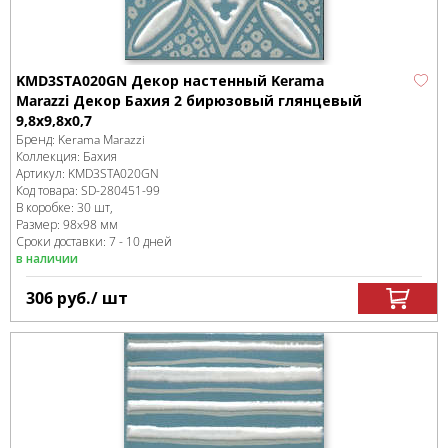
KMD3STA020GN Декор настенный Kerama
Marazzi Декор Бахия 2 бирюзовый глянцевый
9,8x9,8x0,7
Бренд:
Kerama Marazzi
Коллекция:
Бахия
Артикул:
KMD3STA020GN
Код товара:
SD-280451
-99
В коробке
:
30 шт,
Размер:
98x98 мм
Сроки доставки: 7 - 10 дней
в наличии
306
руб.
/ шт