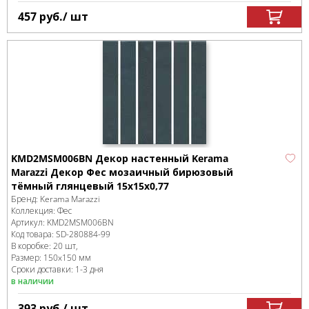
457
руб.
/ шт
KMD2MSM006BN Декор настенный Kerama
Marazzi Декор Фес мозаичный бирюзовый
тёмный глянцевый 15x15x0,77
Бренд:
Kerama Marazzi
Коллекция:
Фес
Артикул:
KMD2MSM006BN
Код товара:
SD-280884
-99
В коробке
:
20 шт,
Размер:
150x150 мм
Сроки доставки: 1-3 дня
в наличии
393
руб.
/ шт