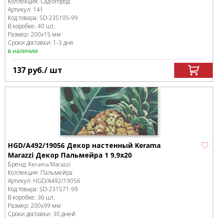
Коллекция:
Сад-огород
Артикул:
141
Код товара:
SD-235105
-99
В коробке
:
40 шт,
Размер:
200x15 мм
Сроки доставки: 1-3 дня
в наличии
137
руб.
/ шт
HGD/A492/19056 Декор настенный Kerama
Marazzi Декор Пальмейра 1 9,9х20
Бренд:
Kerama Marazzi
Коллекция:
Пальмейра
Артикул:
HGD/A492/19056
Код товара:
SD-231571
-99
В коробке
:
36 шт,
Размер:
200x99 мм
Сроки доставки: 30 дней