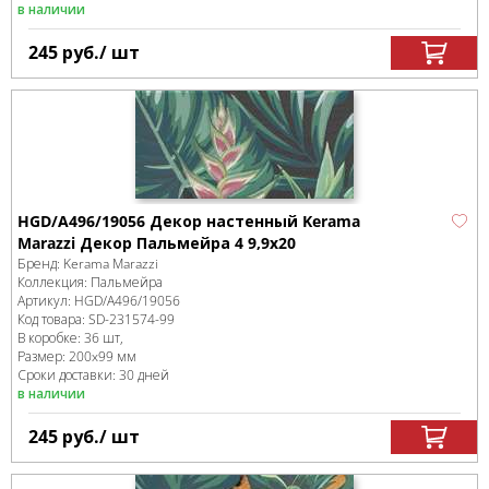
в наличии
245
руб.
/ шт
HGD/A496/19056 Декор настенный Kerama
Marazzi Декор Пальмейра 4 9,9х20
Бренд:
Kerama Marazzi
Коллекция:
Пальмейра
Артикул:
HGD/A496/19056
Код товара:
SD-231574
-99
В коробке
:
36 шт,
Размер:
200x99 мм
Сроки доставки: 30 дней
в наличии
245
руб.
/ шт