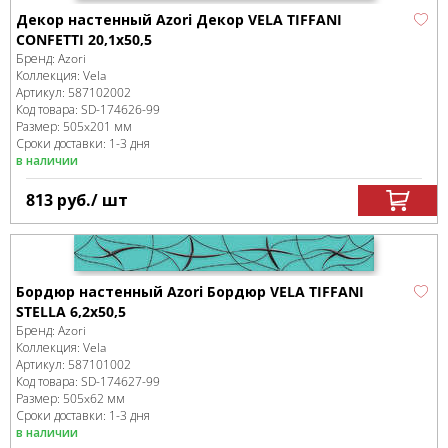
Декор настенный Azori Декор VELA TIFFANI
CONFETTI 20,1x50,5
Бренд:
Azori
Коллекция:
Vela
Артикул:
587102002
Код товара:
SD-174626
-99
Размер:
505x201 мм
Сроки доставки: 1-3 дня
в наличии
813
руб.
/ шт
Бордюр настенный Azori Бордюр VELA TIFFANI
STELLA 6,2x50,5
Бренд:
Azori
Коллекция:
Vela
Артикул:
587101002
Код товара:
SD-174627
-99
Размер:
505x62 мм
Сроки доставки: 1-3 дня
в наличии