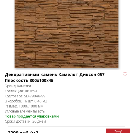
Декоративный камень Камелот Диксон 057
Плоскость 300х100х45
Бренд:
Камелот
Коллекция:
Диксон
Код товара:
SD-79046
-99
В коробке
:
16 шт, 0.48 м
2
Размер:
1000x1000 мм
Угловые элементы есть
Товар продается упаковками
Сроки доставки: 30 дней