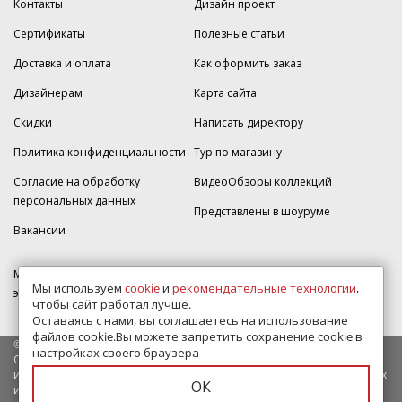
Контакты
Дизайн проект
Сертификаты
Полезные статьи
Доставка и оплата
Как оформить заказ
Дизайнерам
Карта сайта
Скидки
Написать директору
Политика конфиденциальности
Тур по магазину
Согласие на обработку
ВидеоОбзоры коллекций
персональных данных
Представлены в шоуруме
Вакансии
МКАД 2км внешняя сторона, д. 2, ТРЦ "Шоколад" (РИО) Реутов, -1
Мы используем
cookie
и
рекомендательные технологии
,
этаж, магазин Плитка-SDVK.
чтобы сайт работал лучше.
Оставаясь с нами, вы соглашаетесь на использование
файлов cookie.Вы можете запретить сохранение cookie в
© 2009—2026 г. Все права защищены
настройках своего браузера
Обращаем Ваше внимание на то, что данный интернет-сайт носит
исключительно информационный характер и ни при каких условиях
ОК
информационные материалы и цены, размещенные на сайте, не