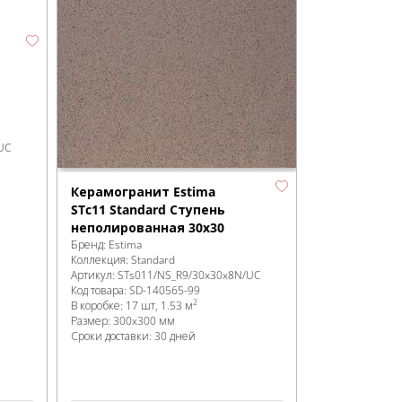
UC
Керамогранит Estima
STc11 Standard Ступень
неполированная 30х30
Бренд:
Estima
Коллекция:
Standard
Артикул:
STs011/NS_R9/30x30x8N/UC
Код товара:
SD-140565
-99
2
В коробке
:
17 шт, 1.53 м
Размер:
300x300 мм
Сроки доставки: 30 дней