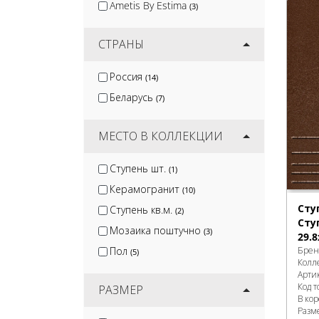
Ametis By Estima
(3)
СТРАНЫ
Россия
(14)
Беларусь
(7)
МЕСТО В КОЛЛЕКЦИИ
Ступень шт.
(1)
Керамогранит
(10)
Сту
Ступень кв.м.
(2)
Сту
Мозаика поштучно
(3)
29.8
Брен
Пол
(5)
Колл
Арти
Код т
РАЗМЕР
В ко
Разм