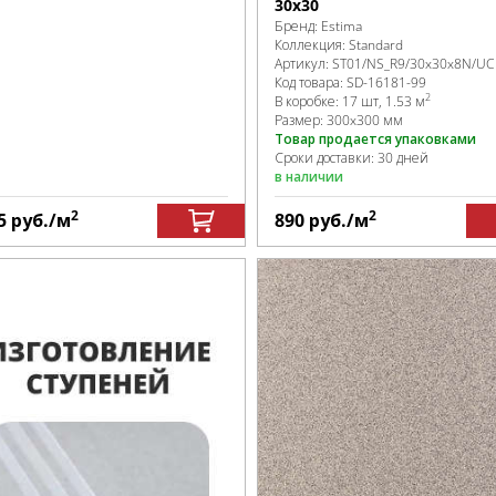
30х30
Бренд:
Estima
Коллекция:
Standard
Артикул:
ST01/NS_R9/30x30x8N/UC
Код товара:
SD-16181
-99
2
В коробке
:
17 шт, 1.53 м
Размер:
300x300 мм
Товар продается упаковками
Сроки доставки: 30 дней
в наличии
2
2
5
руб.
/м
890
руб.
/м