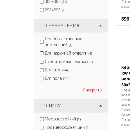
300x300
Сроки
(14)
в на
298x298
(7)
89
ПО НАЗНАЧЕНИЮ
Для общественных
помещений
(1)
Для наружней отделки
(1)
Строительная плитка
(11)
Кер
Для стен
(14)
RW 
Для пола
неп
(14)
30х
Раскрыть
Брен
Колл
Арти
Код т
ПО ТИПУ
В ко
Разм
Морозостойкий
(1)
Срок
в на
Противоскользящий
(1)