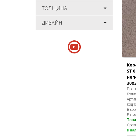
ТОЛЩИНА
ДИЗАЙН
Кер
ST 0
неп
30х
Брен
Колл
Арти
Код т
В ко
Разм
Това
Срок
в на