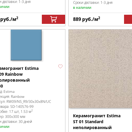
 доставки: 1-3 дня
Сроки доставки: 1-3 дня
личии
в наличии
2
2
6
руб.
/м
889
руб.
/м
амогранит Estima
09 Rainbow
олированный
30
д:
Estima
екция:
Rainbow
кул:
RW09/NS_R9/30x30x8N/UC
овара:
SD-140576
-99
2
робке
:
17 шт, 1.53 м
Керамогранит Estima
ер:
300x300 мм
ST 01 Standard
и доставки: 30 дней
личии
неполированный