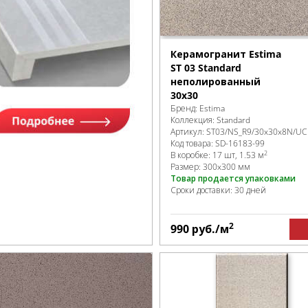
Керамогранит Estima
ST 03 Standard
неполированный
30х30
Бренд:
Estima
Коллекция:
Standard
Артикул:
ST03/NS_R9/30x30x8N/UC
Код товара:
SD-16183
-99
2
В коробке
:
17 шт, 1.53 м
Размер:
300x300 мм
Товар продается упаковками
Сроки доставки: 30 дней
2
990
руб.
/м