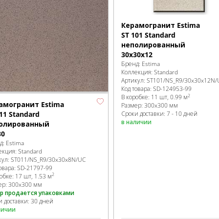
Керамогранит Estima
ST 101 Standard
неполированный
30x30x12
Бренд:
Estima
Коллекция:
Standard
Артикул:
ST101/NS_R9/30x30x12N/
Код товара:
SD-124953
-99
2
В коробке
:
11 шт, 0.99 м
амогранит Estima
Размер:
300x300 мм
11 Standard
Сроки доставки: 7 - 10 дней
в наличии
олированный
30
д:
Estima
екция:
Standard
кул:
ST011/NS_R9/30x30x8N/UC
овара:
SD-21797
-99
2
робке
:
17 шт, 1.53 м
ер:
300x300 мм
р продается упаковками
и доставки: 30 дней
личии