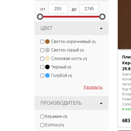
ЦВЕТ
Светло-коричневый
(1)
Светло-серый
(1)
Пли
Слоновая кость
(1)
Кер
Черный
(1)
29.8
Брен
Голубой
(1)
Колл
Арти
Раскрыть
Код т
В ко
Разм
ПРОИЗВОДИТЕЛЬ
Сроки
в на
Керамин
(7)
68
Estima
(11)