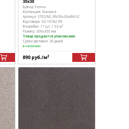
30х30
Бренд:
Estima
Коллекция:
Standard
Артикул:
ST02/NS_R9/30x30x8N/UC
Код товара:
SD-16182
-99
2
В коробке
:
17 шт, 1.53 м
Размер:
300x300 мм
Товар продается упаковками
Сроки доставки: 30 дней
в наличии
2
890
руб.
/м