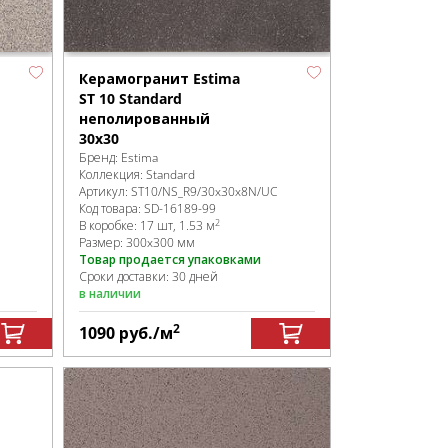
Керамогранит Estima
ST 10 Standard
неполированный
30х30
Бренд:
Estima
Коллекция:
Standard
Артикул:
ST10/NS_R9/30x30x8N/UC
Код товара:
SD-16189
-99
2
В коробке
:
17 шт, 1.53 м
Размер:
300x300 мм
Товар продается упаковками
Сроки доставки: 30 дней
в наличии
2
1090
руб.
/м