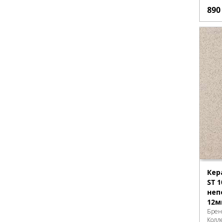
89
Кер
ST 1
неп
12м
Брен
Колл