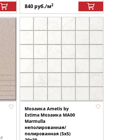
2
840
руб.
/м
Мозаика Ametis by
Estima Мозаика MA00
Marmulla
неполированная/
полированная (5x5)
x8
30x30