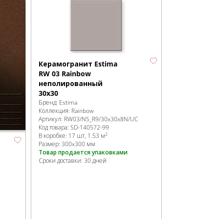
Керамогранит Estima
RW 03 Rainbow
неполированный
30х30
Бренд:
Estima
Коллекция:
Rainbow
Артикул:
RW03/NS_R9/30x30x8N/UC
Код товара:
SD-140572
-99
2
В коробке
:
17 шт, 1.53 м
Размер:
300x300 мм
Товар продается упаковками
Сроки доставки: 30 дней