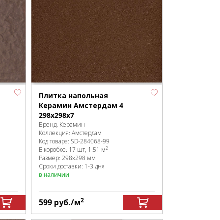
Плитка напольная
Керамин Амстердам 4
298х298х7
Бренд:
Керамин
Коллекция:
Амстердам
Код товара:
SD-284068
-99
2
В коробке
:
17 шт, 1.51 м
Размер:
298x298 мм
Сроки доставки: 1-3 дня
в наличии
2
599
руб.
/м