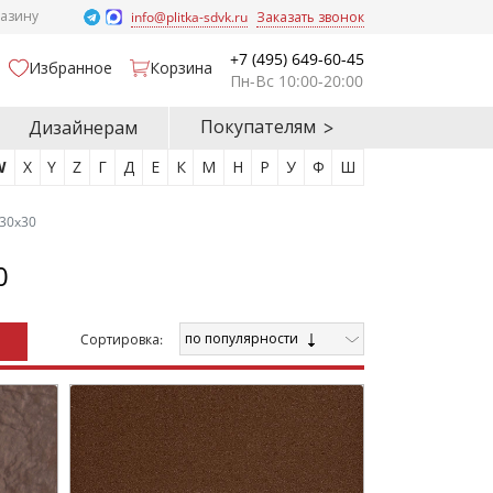
газину
info@plitka-sdvk.ru
Заказать звонок
+7 (495) 649-60-45
Избранное
Корзина
Пн-Вс 10:00-20:00
Покупателям
Дизайнерам
W
X
Y
Z
Г
Д
Е
К
М
Н
Р
У
Ф
Ш
30x30
0
по популярности
Cортировка: