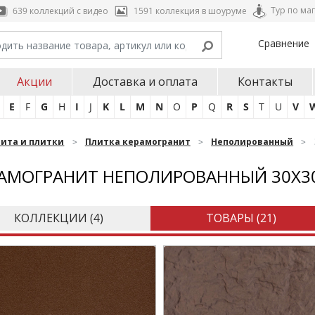
Тур по ма
639 коллекций с видео
1591 коллекция в шоуруме
Сравнение
Акции
Доставка и оплата
Контакты
E
F
G
H
I
J
K
L
M
N
O
P
Q
R
S
T
U
V
нита и плитки
Плитка керамогранит
Неполированный
АМОГРАНИТ НЕПОЛИРОВАННЫЙ 30Х3
КОЛЛЕКЦИИ (
4
)
ТОВАРЫ (
21
)