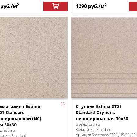
2
2
0
руб.
/м
1290
руб.
/м
амогранит Estima
Ступень Estima ST01
01 Standard
Standard Ступень
олированный (NC)
неполированная 30x30
м 30x30
Бренд:
Estima
Коллекция:
Standard
д:
Estima
Артикул:
Steptrade/ST01_NS/30x30
екция:
Standard