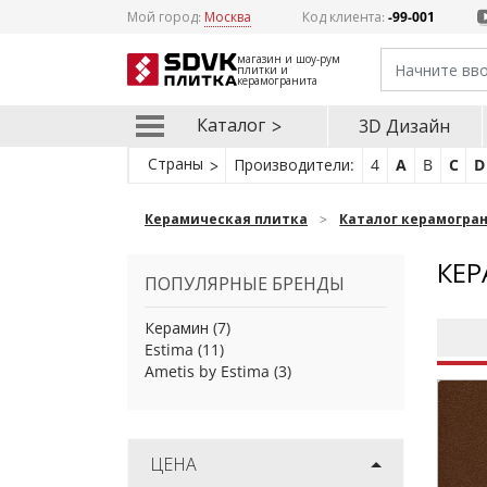
Мой город:
Москва
Код клиента:
-99-001
магазин и шоу-рум
плитки и
керамогранита
Каталог
3D Дизайн
Страны
Производители:
4
A
B
C
D
Керамическая плитка
Каталог керамогра
КЕР
ПОПУЛЯРНЫЕ БРЕНДЫ
Керамин
(7)
Estima
(11)
Ametis by Estima
(3)
ЦЕНА