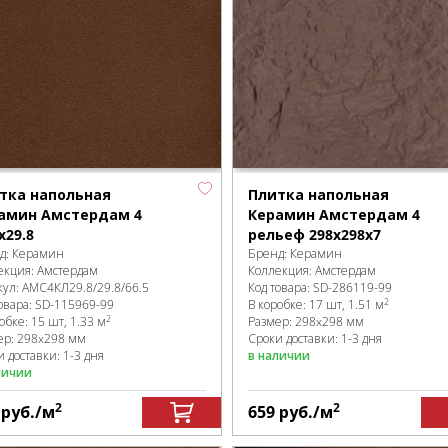
тка напольная
Плитка напольная
амин Амстердам 4
Керамин Амстердам 4
х29.8
рельеф 298х298х7
д:
Керамин
Бренд:
Керамин
екция:
Амстердам
Коллекция:
Амстердам
кул:
АМС4КЛ29.8/29.8/66.5
Код товара:
SD-286119
-99
2
овара:
SD-115969
-99
В коробке
:
17 шт, 1.51 м
2
робке
:
15 шт, 1.33 м
Размер:
298x298 мм
ер:
298x298 мм
Сроки доставки: 1-3 дня
 доставки: 1-3 дня
в наличии
личии
2
2
3
руб.
/м
659
руб.
/м