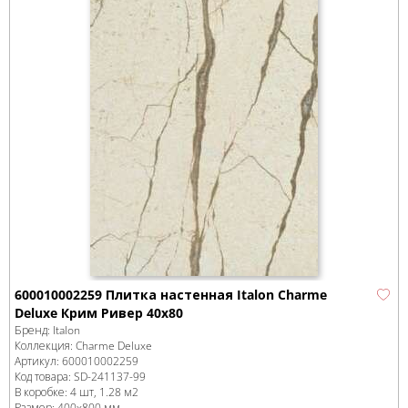
600010002259 Плитка настенная Italon Charme
Deluxe Крим Ривер 40x80
Бренд:
Italon
Коллекция:
Charme Deluxe
Артикул:
600010002259
Код товара:
SD-241137
-99
В коробке
:
4 шт, 1.28 м
2
Размер:
400x800 мм