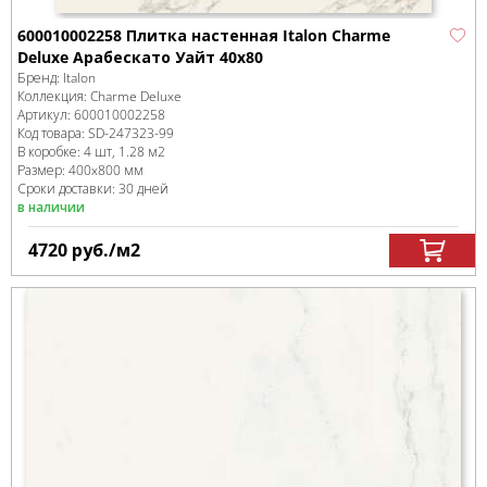
600010002258 Плитка настенная Italon Charme
Deluxe Арабескато Уайт 40x80
Бренд:
Italon
Коллекция:
Charme Deluxe
Артикул:
600010002258
Код товара:
SD-247323
-99
В коробке
:
4 шт, 1.28 м
2
Размер:
400x800 мм
Сроки доставки: 30 дней
в наличии
4720
руб.
/м
2