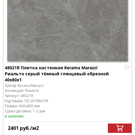
48021R Плитка настенная Kerama Marazzi
Риальто серый тёмный глянцевый обрезной
40x80x1
Бренд:
Kerama Marazzi
Коллекция:
Риальто
Артикул:
48021R
Код товара:
SD-267684
-99
Размер:
400x800 мм
Сроки доставки: 1-3 дня
в наличии
2401
руб.
/м
2