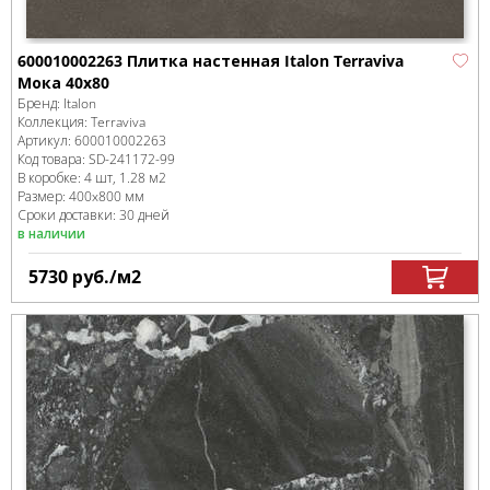
600010002263 Плитка настенная Italon Terraviva
Мока 40x80
Бренд:
Italon
Коллекция:
Terraviva
Артикул:
600010002263
Код товара:
SD-241172
-99
В коробке
:
4 шт, 1.28 м
2
Размер:
400x800 мм
Сроки доставки: 30 дней
в наличии
5730
руб.
/м
2