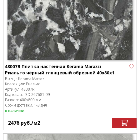
48007R Плитка настенная Kerama Marazzi
Риальто чёрный глянцевый обрезной 40x80x1
Бренд:
Kerama Marazzi
Коллекция:
Риальто
Артикул:
48007R
Код товара:
SD-267681
-99
Размер:
400x800 мм
Сроки доставки: 1-3 дня
в наличии
2476
руб.
/м
2