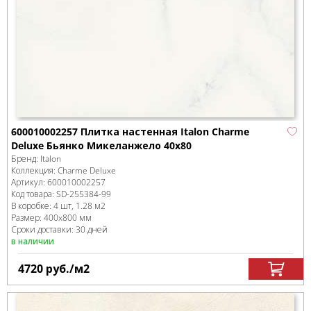
600010002257 Плитка настенная Italon Charme
Deluxe Бьянко Микеланжело 40x80
Бренд:
Italon
Коллекция:
Charme Deluxe
Артикул:
600010002257
Код товара:
SD-255384
-99
В коробке
:
4 шт, 1.28 м
2
Размер:
400x800 мм
Сроки доставки: 30 дней
в наличии
4720
руб.
/м
2