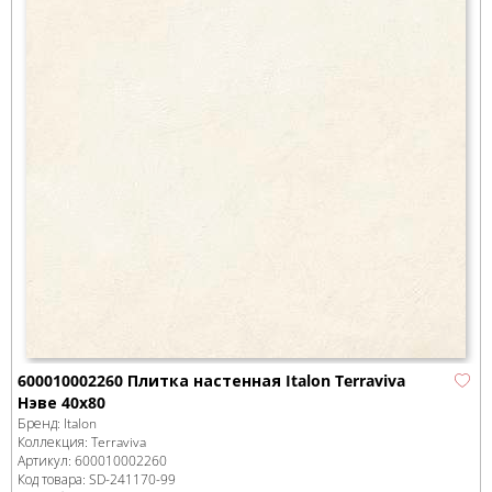
600010002260 Плитка настенная Italon Terraviva
Нэве 40x80
Бренд:
Italon
Коллекция:
Terraviva
Артикул:
600010002260
Код товара:
SD-241170
-99