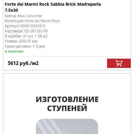
Forte dei Marmi Rock Sabbia Brick Madreperla
7,5x30
Бренд:
Atlas Concorde
Коллекция:
Forte Dei Marmi Rock
Артикул:
600010001810
Код товара:
SD-281333
-99
В коробке
:
47 шт, 1.08 м
2
Размер:
300x75 мм
Сроки доставки: 1-3 дня
в наличии
5612
руб.
/м
2