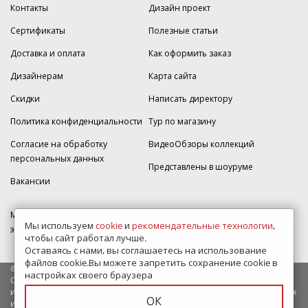
Контакты
Дизайн проект
Сертификаты
Полезные статьи
Доставка и оплата
Как оформить заказ
Дизайнерам
Карта сайта
Скидки
Написать директору
Политика конфиденциальности
Тур по магазину
Согласие на обработку
ВидеоОбзоры коллекций
персональных данных
Представлены в шоуруме
Вакансии
МКАД 2км внешняя сторона, д. 2, ТРЦ "Шоколад" (РИО) Реутов, -1
Мы используем
cookie
и
рекомендательные технологии
,
этаж, магазин Плитка-SDVK.
чтобы сайт работал лучше.
Оставаясь с нами, вы соглашаетесь на использование
файлов cookie.Вы можете запретить сохранение cookie в
© 2009—2026 г. Все права защищены
настройках своего браузера
Обращаем Ваше внимание на то, что данный интернет-сайт носит
исключительно информационный характер и ни при каких условиях
ОК
информационные материалы и цены, размещенные на сайте, не