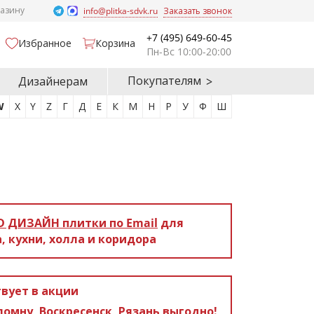
газину
info@plitka-sdvk.ru
Заказать звонок
+7 (495) 649-60-45
Избранное
Корзина
Пн-Вс 10:00-20:00
Покупателям
Дизайнерам
W
X
Y
Z
Г
Д
Е
К
М
Н
Р
У
Ф
Ш
D ДИЗАЙН
плитки по Email
для
, кухни, холла и коридора
вует в акции
ломну, Воскресенск, Рязань выгодно!