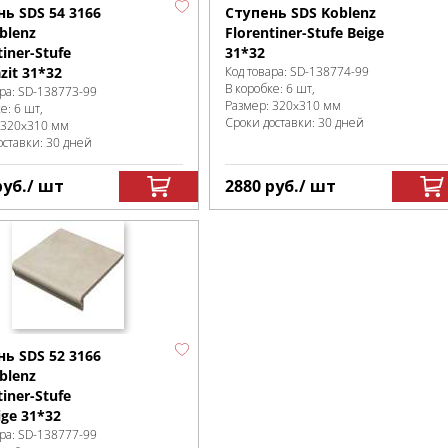
ь SDS 54 3166
Ступень SDS Koblenz
blenz
Florentiner-Stufe Beige
tiner-Stufe
31*32
zit 31*32
Код товара:
SD-138774
-99
В коробке
:
6 шт,
ра:
SD-138773
-99
Размер:
320x310 мм
ке
:
6 шт,
Сроки доставки: 30 дней
320x310 мм
оставки: 30 дней
руб.
/ шт
2880
руб.
/ шт
ь SDS 52 3166
blenz
tiner-Stufe
ige 31*32
ра:
SD-138777
-99