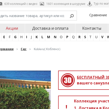
Тур по ма
639 коллекций с видео
1601 коллекция в шоуруме
Сравнение
Акции
Доставка и оплата
Контакты
E
F
G
H
I
J
K
L
M
N
O
P
Q
R
S
T
U
V
ермании
Сдс
Koblenz( Кобленз )
БЕСПЛАТНЫЙ 3
вашего санузла
Коллекция участ
Доставка в Ко