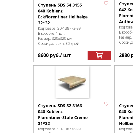
Ступен
Ступень SDS 54 3155
042 Ko
040 Koblenz
Floren
Eckflorentiner Hellbeige
Anthra
32*32
Код това
Код товара:
SD-138772
-99
В короб
В коробке
:
1 шт,
Размер:
Размер:
320x320 мм
Сроки д
Сроки доставки: 30 дней
8600
руб.
/ шт
2880
Ступень SDS 52 3166
Ступен
046 Koblenz
040 Ko
Florentiner-Stufe Creme
Floren
31*32
Hellbe
Код товара:
SD-138776
-99
Код това