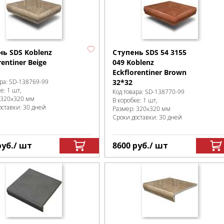
нь SDS Koblenz
Ступень SDS 54 3155
rentiner Beige
049 Koblenz
Eckflorentiner Brown
ра:
SD-138769
-99
32*32
ке
:
1 шт,
Код товара:
SD-138770
-99
320x320 мм
В коробке
:
1 шт,
оставки: 30 дней
Размер:
320x320 мм
Сроки доставки: 30 дней
руб.
/ шт
8600
руб.
/ шт