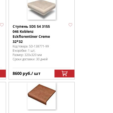
Ступень SDS 54 3155
046 Koblenz
Eckflorentiner Creme
32*32
Код товара:
SD-138771
-99
В коробке
:
1 шт,
Размер:
320x320 мм
Сроки доставки: 30 дней
8600
руб.
/ шт