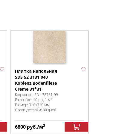
Плитка напольная
SDS 52 3131 040
Koblenz Bodenfliese
Creme 31*31
Код товара:
SD-138761
-99
2
В коробке
:
10 шт, 1 м
Размер:
310x310 мм
Сроки доставки: 30 дней
2
6800
руб.
/м