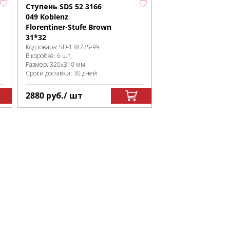
Ступень SDS 52 3166
049 Koblenz
Florentiner-Stufe Brown
31*32
Код товара:
SD-138775
-99
В коробке
:
6 шт,
Размер:
320x310 мм
Сроки доставки: 30 дней
2880
руб.
/ шт