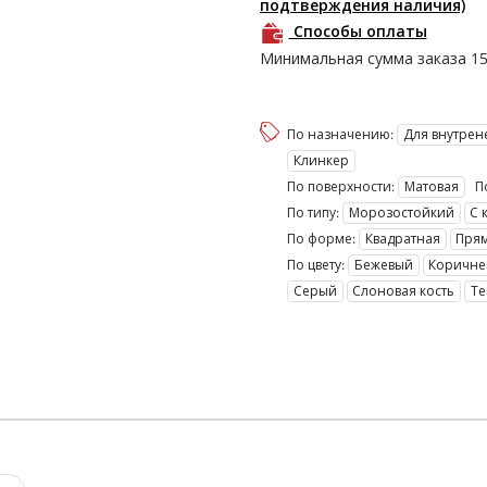
подтверждения наличия)
Способы оплаты
Минимальная сумма заказа
1
По назначению:
Для внутре
Клинкер
По поверхности:
Матовая
П
По типу:
Морозостойкий
С
По форме:
Квадратная
Пря
По цвету:
Бежевый
Коричн
Серый
Слоновая кость
Т