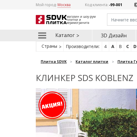
Мой город:
Москва
Код клиента:
-99-001
магазин и шоу-рум
плитки и
керамогранита
Каталог
3D Дизайн
Страны
Производители:
4
A
B
C
D
Плитка SDVK
Каталог плитки
Плитка Г
КЛИНКЕР SDS KOBLENZ