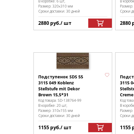
В коробке
:
6 шт,
В короб
Размер:
320x310 мм
Размер:
Сроки доставки: 30 дней
Сроки д
2880
руб.
/ шт
2880
Подступенок SDS 55
Подст
3115 049 Koblenz
3115 0
Stellstufe mit Dekor
Stells
Brown 15,5*31
Creme 
Код товара:
SD-138764
-99
Код това
В коробке
:
20 шт,
В короб
Размер:
310x155 мм
Размер:
Сроки доставки: 30 дней
Сроки д
1155
руб.
/ шт
1155