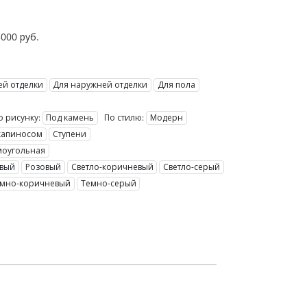
5000
руб.
ней отделки
Для наружней отделки
Для пола
о рисунку:
Под камень
По стилю:
Модерн
 капиносом
Ступени
моугольная
евый
Розовый
Светло-коричневый
Светло-серый
емно-коричневый
Темно-серый