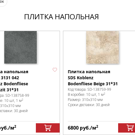
ок
ПЛИТКА НАПОЛЬНАЯ
а напольная
Плитка напольная
 3131 042
SDS Koblenz
z Bodenfliese
Bodenfliese Beige 31*31
zit 31*31
Код товара:
SD-138759
-99
2
В коробке
:
10 шт, 1 м
ра:
SD-138758
-99
Размер:
310x310 мм
2
ке
:
10 шт, 1 м
Сроки доставки: 30 дней
310x310 мм
оставки: 30 дней
2
2
руб.
/м
6800
руб.
/м