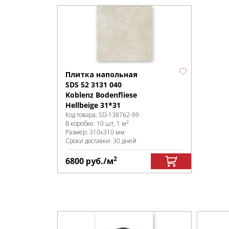
Плитка напольная
SDS 52 3131 040
Koblenz Bodenfliese
Hellbeige 31*31
Код товара:
SD-138762
-99
2
В коробке
:
10 шт, 1 м
Размер:
310x310 мм
Сроки доставки: 30 дней
2
6800
руб.
/м