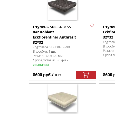
Ступень SDS 54 3155
Ступе
042 Koblenz
Eckflo
Eckflorentiner Anthrazit
32*32
32*32
Код това
В короб
Код товара:
SD-138768
-99
Размер:
В коробке
:
1 шт,
Сроки д
Размер:
320x320 мм
Сроки доставки: 30 дней
в наличии
8600
руб.
/ шт
8600