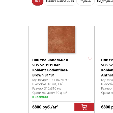
Все
Плитка напольная
Ступень
Подступен
Плитка напольная
Плитк
SDS 52 3131 042
SDS 52
Koblenz Bodenfliese
Koblen
Brown 31*31
Anthra
Код товара:
SD-138760
-99
Код това
2
В коробке
:
10 шт, 1 м
В короб
Размер:
310x310 мм
Размер:
Сроки доставки: 30 дней
Сроки д
в наличии
2
6800
руб.
/м
6800