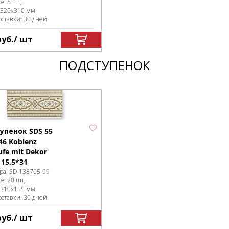
ке
:
6 шт,
320x310 мм
оставки: 30 дней
руб.
/ шт
ПОДСТУПЕНОК
упенок SDS 55
46 Koblenz
tufe mit Dekor
15,5*31
ра:
SD-138765
-99
ке
:
20 шт,
310x155 мм
оставки: 30 дней
руб.
/ шт