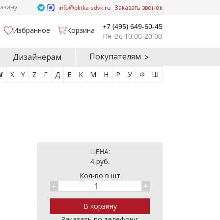
газину
info@plitka-sdvk.ru
Заказать звонок
+7 (495) 649-60-45
Избранное
Корзина
Пн-Вс 10:00-20:00
Покупателям
Дизайнерам
W
X
Y
Z
Г
Д
Е
К
М
Н
Р
У
Ф
Ш
ЦЕНА:
4
руб.
Кол-во в шт
Заказать по телефону: