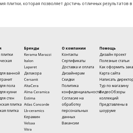
ния плитки, которая позволяет достичь отличных результатов 
и
Бренды
О компании
Помощь
 плитки
Kerama Marazzi
Контакты
Дизайн проект
ческая
Italon
Сертификаты
Полезные статьи
Laparet
Доставка и оплата
Как оформить зак
 для ванной
Делакора
Дизайнерам
Карта сайта
гранит
Cersanit
Скидки
Написать директо
для пола
AltaCera
Политика
Тур по магазину
для кухни
Alma Ceramica
конфиденциальности
ВидеоОбзоры
для стен
Estima
Согласие на
коллекций
нская плитка
Atlas Concorde
обработку
Представлены в
кая плитка
Lb-ceramics
персональных
шоуруме
Керамин
данных
Velsaa
Вакансии
Vitra