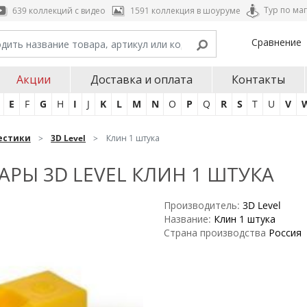
Тур по ма
639 коллекций с видео
1591 коллекция в шоуруме
Сравнение
Акции
Доставка и оплата
Контакты
E
F
G
H
I
J
K
L
M
N
O
P
Q
R
S
T
U
V
естики
3D Level
Клин 1 штука
Ы 3D LEVEL КЛИН 1 ШТУКА
Производитель:
3D Level
Название:
Клин 1 штука
Страна производства
Россия