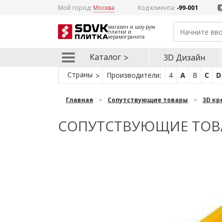
Мой город:
Москва
Код клиента:
-99-001
магазин и шоу-рум
плитки и
керамогранита
Каталог
3D Дизайн
Страны
Производители:
4
A
B
C
D
Главная
Сопутствующие товары
3D кр
СОПУТСТВУЮЩИЕ ТОВАР