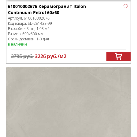
610010002676 Керамогранит Italon
Continuum Petrol 60x60
Артикул:
610010002676
Код товара:
SD-251438
-99
В коробке
:
3 шт, 1.08 м
2
Размер:
600x600 мм
Сроки доставки: 1-3 дня
в наличии
3795
руб.
3226
руб.
/м
2