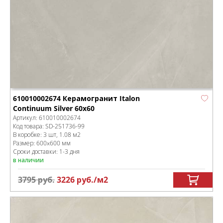
610010002674 Керамогранит Italon
Continuum Silver 60x60
Артикул:
610010002674
Код товара:
SD-251736
-99
В коробке
:
3 шт, 1.08 м
2
Размер:
600x600 мм
Сроки доставки: 1-3 дня
в наличии
3795
руб.
3226
руб.
/м
2