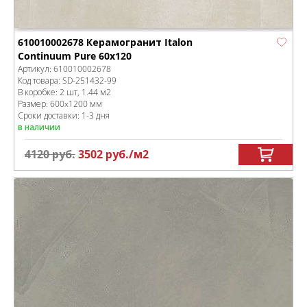
610010002678 Керамогранит Italon
Continuum Pure 60x120
Артикул:
610010002678
Код товара:
SD-251432
-99
В коробке
:
2 шт, 1.44 м
2
Размер:
600x1200 мм
Сроки доставки: 1-3 дня
в наличии
4120
руб.
3502
руб.
/м
2