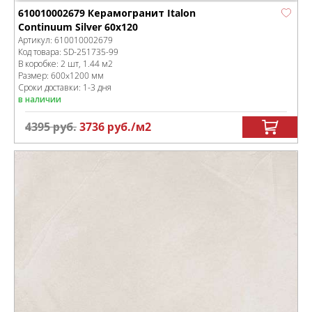
610010002679 Керамогранит Italon
Continuum Silver 60x120
Артикул:
610010002679
Код товара:
SD-251735
-99
В коробке
:
2 шт, 1.44 м
2
Размер:
600x1200 мм
Сроки доставки: 1-3 дня
в наличии
4395
руб.
3736
руб.
/м
2