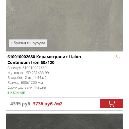
Образец в шоуруме
610010002680 Керамогранит Italon
Continuum Iron 60x120
Артикул:
610010002680
Код товара:
SD-251433
-99
В коробке
:
2 шт, 1.44 м
2
Размер:
600x1200 мм
Сроки доставки: 1-3 дня
в наличии
4395
руб.
3736
руб.
/м
2