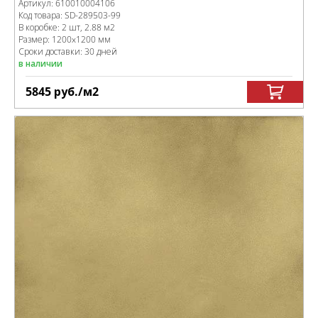
Артикул:
610010004106
Код товара:
SD-289503
-99
В коробке
:
2 шт, 2.88 м
2
Размер:
1200x1200 мм
Сроки доставки: 30 дней
в наличии
5845
руб.
/м
2