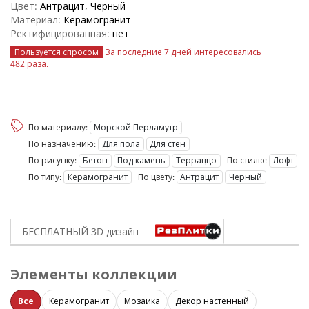
Цвет:
Антрацит, Черный
Материал:
Керамогранит
Ректифицированная:
нет
Пользуется спросом
За последние 7 дней интересовались
482 раза
.
По материалу:
Морской Перламутр
По назначению:
Для пола
Для стен
По рисунку:
Бетон
Под камень
Терраццо
По стилю:
Лофт
По типу:
Керамогранит
По цвету:
Антрацит
Черный
БЕСПЛАТНЫЙ 3D
дизайн
Элементы коллекции
Все
Керамогранит
Мозаика
Декор настенный