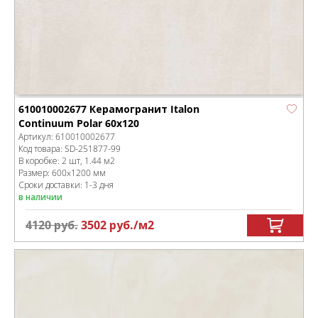
610010002677 Керамогранит Italon
Continuum Polar 60x120
Артикул:
610010002677
Код товара:
SD-251877
-99
В коробке
:
2 шт, 1.44 м
2
Размер:
600x1200 мм
Сроки доставки: 1-3 дня
в наличии
4120
руб.
3502
руб.
/м
2