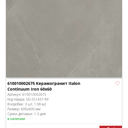
610010002675 Керамогранит Italon
Continuum Iron 60x60
Артикул:
610010002675
Код товара:
SD-251437
-99
В коробке
:
3 шт, 1.08 м
2
Размер:
600x600 мм
Сроки доставки: 1-3 дня
в наличии