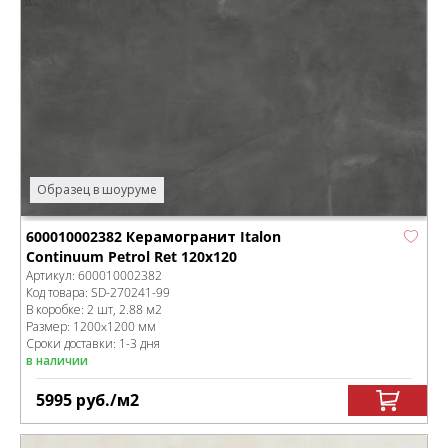
Образец в шоуруме
600010002382 Керамогранит Italon
Continuum Petrol Ret 120x120
Артикул:
600010002382
Код товара:
SD-270241
-99
В коробке
:
2 шт, 2.88 м
2
Размер:
1200x1200 мм
Сроки доставки: 1-3 дня
в наличии
5995
руб.
/м
2