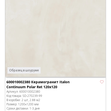
Образец в шоуруме
600010002380 Керамогранит Italon
Continuum Polar Ret 120x120
Артикул:
600010002380
Код товара:
SD-270239
-99
В коробке
:
2 шт, 2.88 м
2
Размер:
1200x1200 мм
Сроки доставки: 1-3 дня