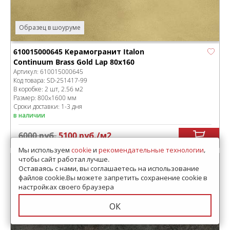
Образец в шоуруме
610015000645 Керамогранит Italon
Continuum Brass Gold Lap 80x160
Артикул:
610015000645
Код товара:
SD-251417
-99
В коробке
:
2 шт, 2.56 м
2
Размер:
800x1600 мм
Сроки доставки: 1-3 дня
в наличии
6000
руб.
5100
руб.
/м
2
Мы используем
cookie
и
рекомендательные технологии
,
чтобы сайт работал лучше.
Оставаясь с нами, вы соглашаетесь на использование
файлов cookie.Вы можете запретить сохранение cookie в
настройках своего браузера
ОК