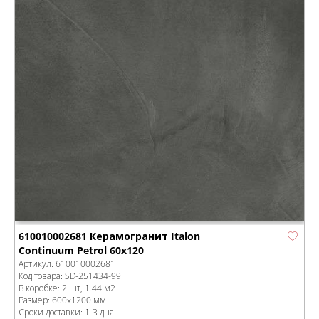
610010002681 Керамогранит Italon
Continuum Petrol 60x120
Артикул:
610010002681
Код товара:
SD-251434
-99
В коробке
:
2 шт, 1.44 м
2
Размер:
600x1200 мм
Сроки доставки: 1-3 дня