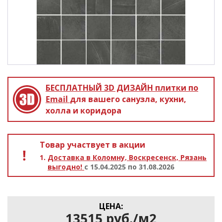
БЕСПЛАТНЫЙ 3D ДИЗАЙН
плитки по
Email
для вашего санузла, кухни,
холла и коридора
Товар участвует в акции
Доставка в Коломну, Воскресенск, Рязань
выгодно!
с 15.04.2025 по 31.08.2026
ЦЕНА:
13515
р
уб.
/
м
2