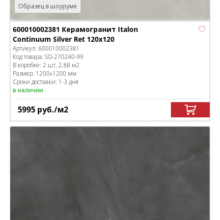
Образец в шоуруме
600010002381 Керамогранит Italon
Continuum Silver Ret 120x120
Артикул:
600010002381
Код товара:
SD-270240
-99
В коробке
:
2 шт, 2.88 м
2
Размер:
1200x1200 мм
Сроки доставки: 1-3 дня
в наличии
5995
руб.
/м
2