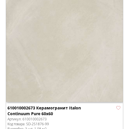
610010002673 Керамогранит Italon
Continuum Pure 60x60
Артикул:
610010002673
Код товара:
SD-251876
-99
В коробке
:
3 шт, 1.08 м
2