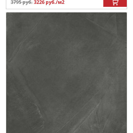
3795
руб.
3226
руб.
/м
2