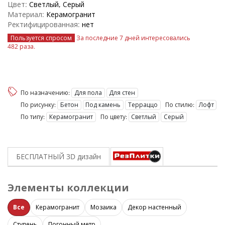
Цвет:
Светлый, Серый
Материал:
Керамогранит
Ректифицированная:
нет
Пользуется спросом
За последние 7 дней интересовались
482 раза
.
По назначению:
Для пола
Для стен
По рисунку:
Бетон
Под камень
Терраццо
По стилю:
Лофт
По типу:
Керамогранит
По цвету:
Светлый
Серый
БЕСПЛАТНЫЙ 3D
дизайн
Элементы коллекции
Все
Керамогранит
Мозаика
Декор настенный
Ступень
Погонный метр