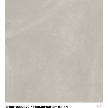
610010002679 Керамогранит Italon