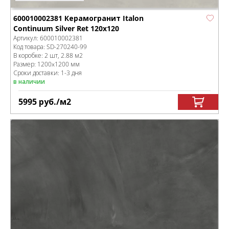
600010002381 Керамогранит Italon
Continuum Silver Ret 120x120
Артикул:
600010002381
Код товара:
SD-270240
-99
В коробке
:
2 шт, 2.88 м
2
Размер:
1200x1200 мм
Сроки доставки: 1-3 дня
в наличии
5995
руб.
/м
2