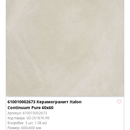
610010002673 Керамогранит Italon
Continuum Pure 60x60
Артикул:
610010002673
Код товара:
SD-251876
-99
В коробке
:
3 шт, 1.08 м
2
Размер:
600x600 мм