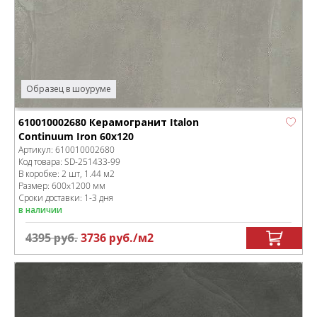
Образец в шоуруме
610010002680 Керамогранит Italon
Continuum Iron 60x120
Артикул:
610010002680
Код товара:
SD-251433
-99
В коробке
:
2 шт, 1.44 м
2
Размер:
600x1200 мм
Сроки доставки: 1-3 дня
в наличии
4395
руб.
3736
руб.
/м
2