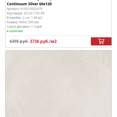
Continuum Silver 60x120
Артикул:
610010002679
Код товара:
SD-251735
-99
В коробке
:
2 шт, 1.44 м
2
Размер:
600x1200 мм
Сроки доставки: 1-3 дня
в наличии
4395
руб.
3736
руб.
/м
2