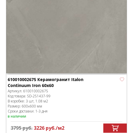
610010002675 Керамогранит Italon
Continuum Iron 60x60
Артикул:
610010002675
Код товара:
SD-251437
-99
В коробке
:
3 шт, 1.08 м
2
Размер:
600x600 мм
Сроки доставки: 1-3 дня
в наличии
3795
руб.
3226
руб.
/м
2