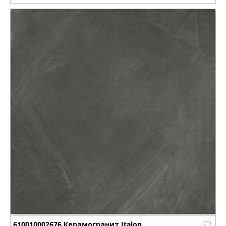
610010002676 Керамогранит Italon