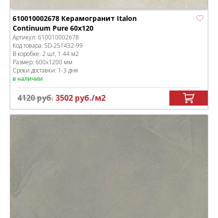
610010002678 Керамогранит Italon
Continuum Pure 60x120
Артикул:
610010002678
Код товара:
SD-251432
-99
В коробке
:
2 шт, 1.44 м
2
Размер:
600x1200 мм
Сроки доставки: 1-3 дня
в наличии
4120
руб.
3502
руб.
/м
2