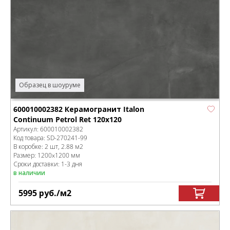
Образец в шоуруме
600010002382 Керамогранит Italon
Continuum Petrol Ret 120x120
Артикул:
600010002382
Код товара:
SD-270241
-99
В коробке
:
2 шт, 2.88 м
2
Размер:
1200x1200 мм
Сроки доставки: 1-3 дня
в наличии
5995
руб.
/м
2