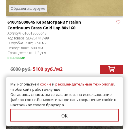
Образец в шоуруме
610015000645 Керамогранит Italon
Continuum Brass Gold Lap 80x160
Артикул:
610015000645
Код товара:
SD-251417
-99
В коробке
:
2 шт, 2.56 м
2
Размер:
800x1600 мм
Сроки доставки: 1-3 дня
в наличии
6000
руб.
5100
руб.
/м
2
Мы используем
cookie
и
рекомендательные технологии
,
чтобы сайт работал лучше.
Оставаясь с нами, вы соглашаетесь на использование
файлов cookie.Вы можете запретить сохранение cookie в
настройках своего браузера
ОК