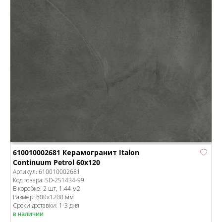
610010002681 Керамогранит Italon
Continuum Petrol 60x120
Артикул:
610010002681
Код товара:
SD-251434
-99
В коробке
:
2 шт, 1.44 м
2
Размер:
600x1200 мм
Сроки доставки: 1-3 дня
в наличии