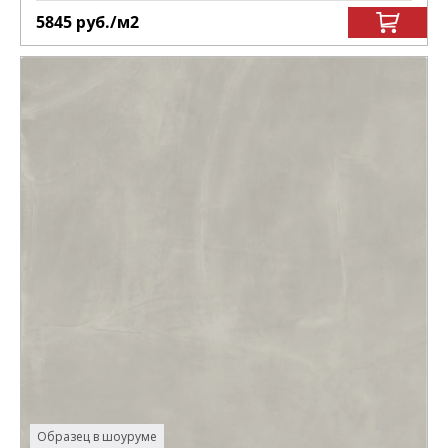
5845
руб.
/м
2
Образец в шоуруме