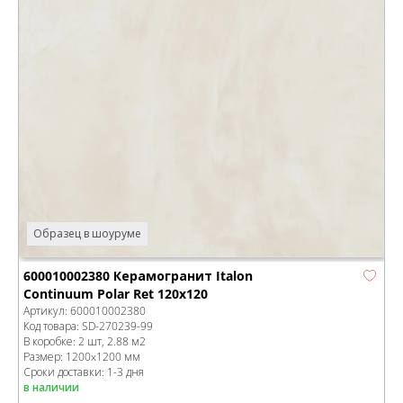
Образец в шоуруме
600010002380 Керамогранит Italon
Continuum Polar Ret 120x120
Артикул:
600010002380
Код товара:
SD-270239
-99
В коробке
:
2 шт, 2.88 м
2
Размер:
1200x1200 мм
Сроки доставки: 1-3 дня
в наличии