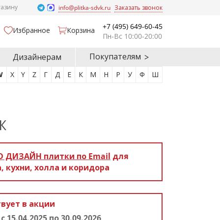
газину
info@plitka-sdvk.ru
Заказать звонок
+7 (495) 649-60-45
Избранное
Корзина
Пн-Вс 10:00-20:00
Покупателям
Дизайнерам
W
X
Y
Z
Г
Д
Е
К
М
Н
Р
У
Ф
Ш
Ж
D ДИЗАЙН
плитки по Email
для
, кухни, холла и коридора
вует в акции
!
с 15.04.2025 по 30.09.2026