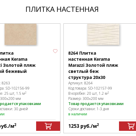
ПЛИТКА НАСТЕННАЯ
Плитка
8264 Плитка
нная Kerama
настенная Kerama
zi Золотой пляж
Marazzi Золотой пляж
ый бежевый
светлый беж
структура 20х30
:
8263
Артикул:
8264
ра:
SD-102156
-99
Код товара:
SD-102157
-99
2
2
ке
:
25 шт, 1.5 м
В коробке
:
20 шт, 1.2 м
300x200 мм
Размер:
300x200 мм
продается упаковками
Товар продается упаковками
оставки: 30 дней
Сроки доставки: 1-3 дня
чии
в наличии
2
2
руб.
/м
1253
руб.
/м