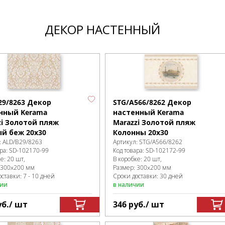
ДЕКОР НАСТЕННЫЙ
29/8263 Декор
STG/A566/8262 Декор
нный Kerama
настенный Kerama
zi Золотой пляж
Marazzi Золотой пляж
й беж 20х30
Колонны 20х30
:
ALD/B29/8263
Артикул:
STG/A566/8262
ра:
SD-102170
-99
Код товара:
SD-102172
-99
ке
:
20 шт,
В коробке
:
20 шт,
300x200 мм
Размер:
300x200 мм
ставки: 7 - 10 дней
Сроки доставки: 30 дней
чии
в наличии
уб.
/ шт
346
руб.
/ шт