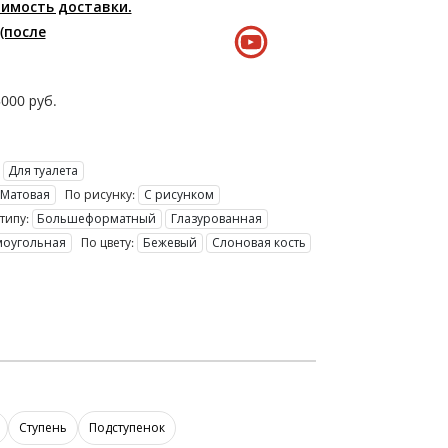
оимость доставки.
(после
5000
руб.
Для туалета
Матовая
По рисунку:
С рисунком
типу:
Большеформатный
Глазурованная
моугольная
По цвету:
Бежевый
Слоновая кость
Ступень
Подступенок