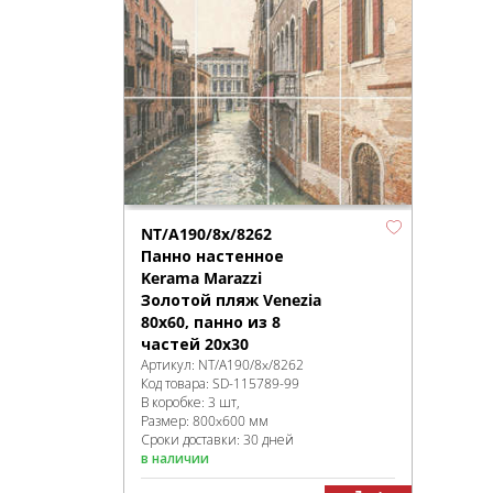
NT/A190/8x/8262
Панно настенное
Kerama Marazzi
Золотой пляж Venezia
80х60, панно из 8
частей 20х30
Артикул:
NT/A190/8x/8262
Код товара:
SD-115789
-99
В коробке
:
3 шт,
Размер:
800x600 мм
Сроки доставки: 30 дней
в наличии