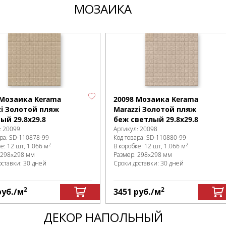
МОЗАИКА
 Мозаика Kerama
20098 Мозаика Kerama
zi Золотой пляж
Marazzi Золотой пляж
ый 29.8х29.8
беж светлый 29.8х29.8
:
20099
Артикул:
20098
ра:
SD-110878
-99
Код товара:
SD-110880
-99
2
2
ке
:
12 шт, 1.066 м
В коробке
:
12 шт, 1.066 м
298x298 мм
Размер:
298x298 мм
оставки: 30 дней
Сроки доставки: 30 дней
2
2
руб.
/м
3451
руб.
/м
ДЕКОР НАПОЛЬНЫЙ