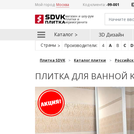
Мой город:
Москва
Код клиента:
-99-001
магазин и шоу-рум
плитки и
керамогранита
Каталог
3D Дизайн
Страны
Производители:
4
A
B
C
D
Плитка SDVK
Каталог плитки
Российск
ПЛИТКА ДЛЯ ВАННОЙ 