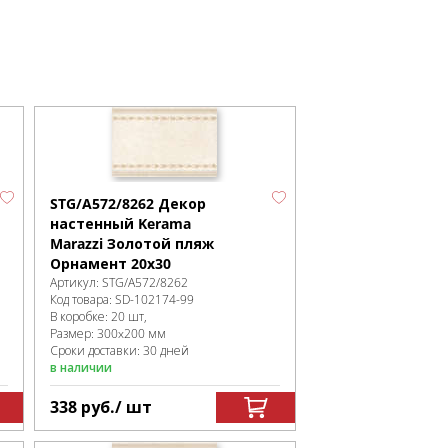
STG/A572/8262 Декор
настенный Kerama
Marazzi Золотой пляж
Орнамент 20х30
Артикул:
STG/A572/8262
Код товара:
SD-102174
-99
В коробке
:
20 шт,
Размер:
300x200 мм
Сроки доставки: 30 дней
в наличии
338
руб.
/ шт