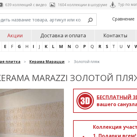
Тур по ма
639 коллекций с видео
1604 коллекции в шоуруме
Сравнение
Акции
Доставка и оплата
Контакты
E
F
G
H
I
J
K
L
M
N
O
P
Q
R
S
T
U
V
ая плитка
Керама Марацци
Золотой пляж
KERAMA MARAZZI ЗОЛОТОЙ ПЛЯ
БЕСПЛАТНЫЙ 3
вашего санузла
Коллекция участ
Подарки всем