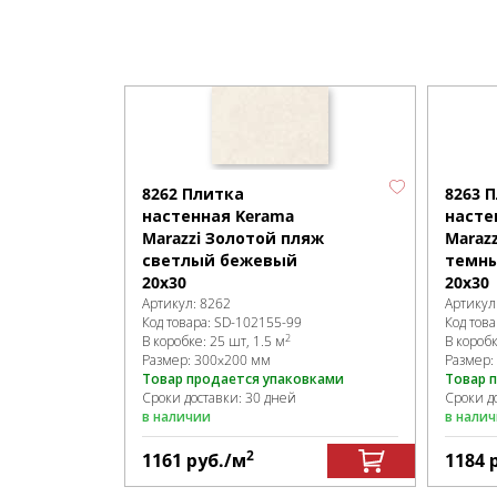
8262 Плитка
8263 
настенная Kerama
насте
Marazzi Золотой пляж
Maraz
светлый бежевый
темн
20х30
20х30
Артикул:
8262
Артикул
Код товара:
SD-102155
-99
Код това
2
В коробке
:
25 шт, 1.5 м
В короб
Размер:
300x200 мм
Размер:
Товар продается упаковками
Товар 
Сроки доставки: 30 дней
Сроки д
в наличии
в нали
2
1161
руб.
/м
1184