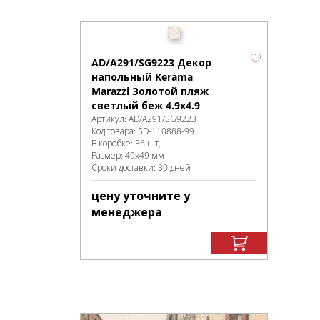
AD/A291/SG9223 Декор
напольный Kerama
Marazzi Золотой пляж
светлый беж 4.9x4.9
Артикул:
AD/A291/SG9223
Код товара:
SD-110888
-99
В коробке
:
36 шт,
Размер:
49x49 мм
Сроки доставки: 30 дней
цену уточните у
менеджера