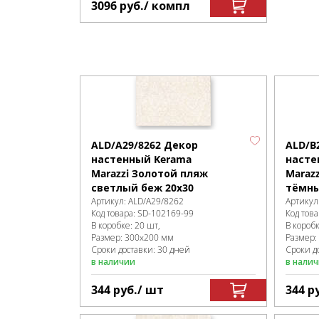
3096
руб.
/ компл
ALD/A29/8262 Декор
ALD/B
настенный Kerama
насте
Marazzi Золотой пляж
Maraz
светлый беж 20х30
тёмны
Артикул:
ALD/A29/8262
Артикул
Код товара:
SD-102169
-99
Код това
В коробке
:
20 шт,
В короб
Размер:
300x200 мм
Размер:
Сроки доставки: 30 дней
Сроки до
в наличии
в нали
344
руб.
/ шт
344
р