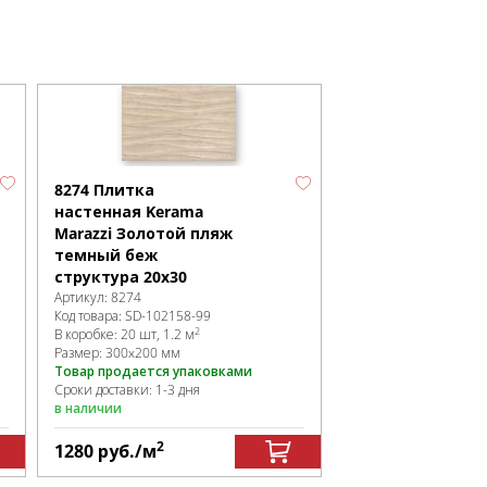
8274 Плитка
настенная Kerama
Marazzi Золотой пляж
темный беж
структура 20х30
Артикул:
8274
Код товара:
SD-102158
-99
2
В коробке
:
20 шт, 1.2 м
Размер:
300x200 мм
Товар продается упаковками
Сроки доставки: 1-3 дня
в наличии
2
1280
руб.
/м