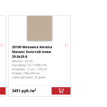
20100 Мозаика Kerama
Marazzi Золотой пляж
29.8х29.8
Артикул:
20100
Код товара:
SD-110882
-99
2
В коробке
:
12 шт, 1.066 м
Размер:
298x298 мм
Сроки доставки: 30 дней
2
3451
руб.
/м