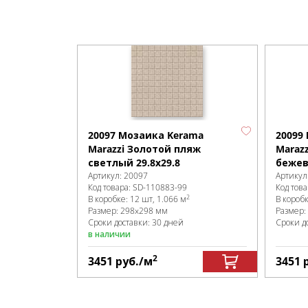
20097 Мозаика Kerama
20099
Marazzi Золотой пляж
Maraz
светлый 29.8х29.8
бежев
Артикул:
20097
Артикул
Код товара:
SD-110883
-99
Код това
2
В коробке
:
12 шт, 1.066 м
В короб
Размер:
298x298 мм
Размер:
Сроки доставки: 30 дней
Сроки д
в наличии
2
3451
руб.
/м
3451