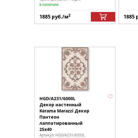
в наличии
2
1885
руб.
/м
1885
HGD/A231/6000L
Декор настенный
Kerama Marazzi Декор
Пантеон
лаппатированный
25х40
Артикул:
HGD/A231/6000L