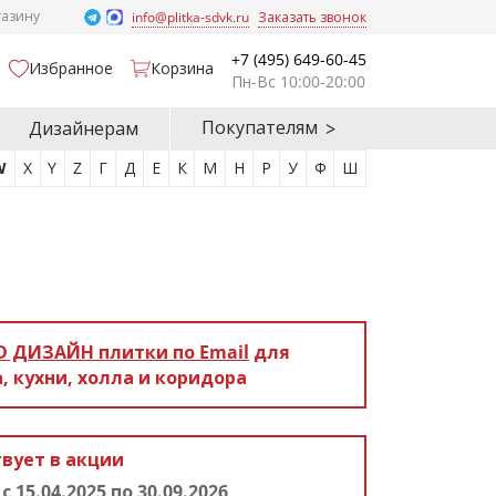
газину
info@plitka-sdvk.ru
Заказать звонок
+7 (495) 649-60-45
Избранное
Корзина
Пн-Вс 10:00-20:00
Покупателям
Дизайнерам
W
X
Y
Z
Г
Д
Е
К
М
Н
Р
У
Ф
Ш
D ДИЗАЙН
плитки по Email
для
, кухни, холла и коридора
вует в акции
!
с 15.04.2025 по 30.09.2026