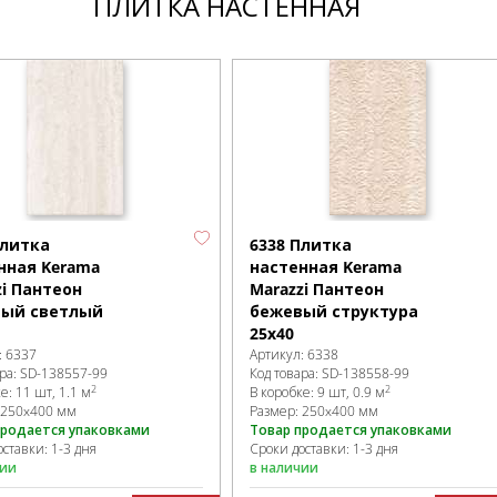
ПЛИТКА НАСТЕННАЯ
Плитка
6338 Плитка
нная Kerama
настенная Kerama
zi Пантеон
Marazzi Пантеон
ый светлый
бежевый структура
25х40
:
6337
Артикул:
6338
ра:
SD-138557
-99
Код товара:
SD-138558
-99
2
2
ке
:
11 шт, 1.1 м
В коробке
:
9 шт, 0.9 м
250x400 мм
Размер:
250x400 мм
продается упаковками
Товар продается упаковками
ставки: 1-3 дня
Сроки доставки: 1-3 дня
чии
в наличии