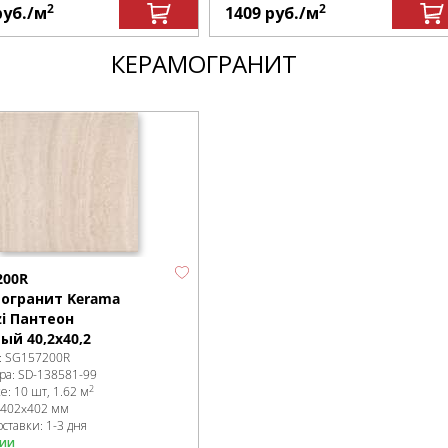
2
2
руб.
/м
1409
руб.
/м
КЕРАМОГРАНИТ
200R
огранит Kerama
zi Пантеон
ый 40,2х40,2
:
SG157200R
ра:
SD-138581
-99
2
ке
:
10 шт, 1.62 м
402x402 мм
ставки: 1-3 дня
чии