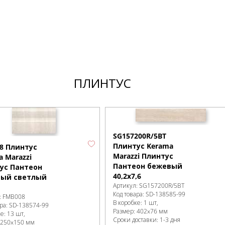
ПЛИНТУС
SG157200R/5BT
Плинтус Kerama
8 Плинтус
Marazzi Плинтус
 Marazzi
Пантеон бежевый
ус Пантеон
40,2х7,6
ый светлый
Артикул:
SG157200R/5BT
Код товара:
SD-138585
-99
:
FMB008
В коробке
:
1 шт,
ра:
SD-138574
-99
Размер:
402x76 мм
ке
:
13 шт,
Сроки доставки: 1-3 дня
250x150 мм