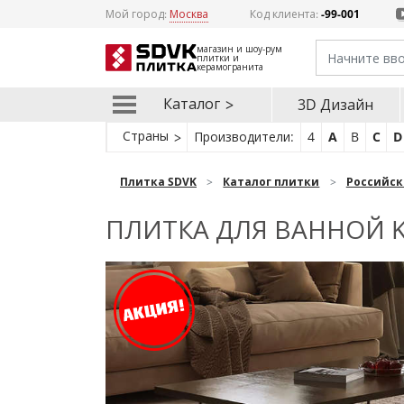
Мой город:
Москва
Код клиента:
-99-001
магазин и шоу-рум
плитки и
керамогранита
Каталог
3D Дизайн
Страны
Производители:
4
A
B
C
D
Плитка SDVK
Каталог плитки
Российск
ПЛИТКА ДЛЯ ВАННОЙ K