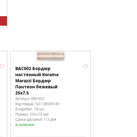
BAC002 Бордюр
настенный Kerama
Marazzi Бордюр
Пантеон бежевый
25х7,5
Артикул:
BAC002
Код товара:
SD-138569
-99
В коробке
:
18 шт,
Размер:
250x75 мм
Сроки доставки: 1-3 дня
в наличии