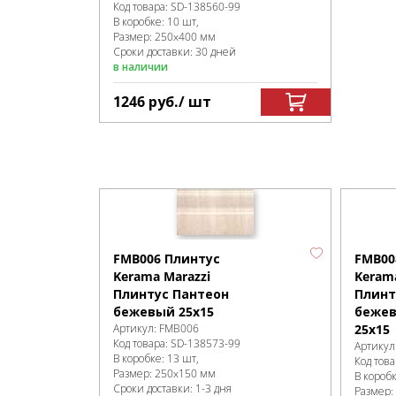
Код товара:
SD-138560
-99
В коробке
:
10 шт,
Размер:
250x400 мм
Сроки доставки: 30 дней
в наличии
1246
руб.
/ шт
FMB006 Плинтус
FMB00
Kerama Marazzi
Kerama
Плинтус Пантеон
Плинт
бежевый 25х15
бежев
Артикул:
FMB006
25х15
Код товара:
SD-138573
-99
Артикул
В коробке
:
13 шт,
Код това
Размер:
250x150 мм
В короб
Сроки доставки: 1-3 дня
Размер: