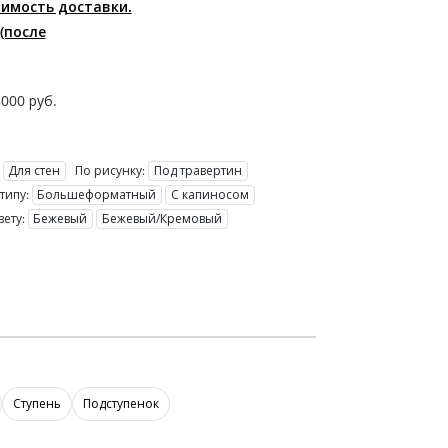
оимость доставки.
(после
5000
руб.
Для стен
По рисунку:
Под травертин
типу:
Большеформатный
С капиносом
вету:
Бежевый
Бежевый/Кремовый
Ступень
Подступенок