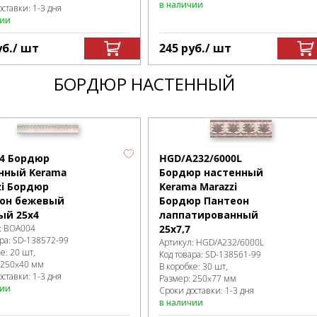
в наличии
ставки: 1-3 дня
чии
уб.
/ шт
245
руб.
/ шт
БОРДЮР НАСТЕННЫЙ
4 Бордюр
HGD/A232/6000L
нный Kerama
Бордюр настенный
zi Бордюр
Kerama Marazzi
он бежевый
Бордюр Пантеон
ый 25х4
лаппатированный
:
BOA004
25х7,7
ра:
SD-138572
-99
Артикул:
HGD/A232/6000L
ке
:
20 шт,
Код товара:
SD-138561
-99
250x40 мм
В коробке
:
30 шт,
ставки: 1-3 дня
Размер:
250x77 мм
чии
Сроки доставки: 1-3 дня
в наличии