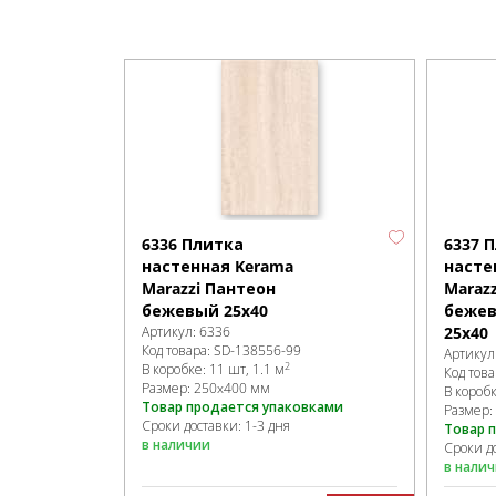
6336 Плитка
6337 
настенная Kerama
насте
Marazzi Пантеон
Maraz
бежевый 25х40
бежев
Артикул:
6336
25х40
Код товара:
SD-138556
-99
Артикул
2
В коробке
:
11 шт, 1.1 м
Код това
Размер:
250x400 мм
В короб
Товар продается упаковками
Размер:
Сроки доставки: 1-3 дня
Товар 
в наличии
Сроки до
в нали