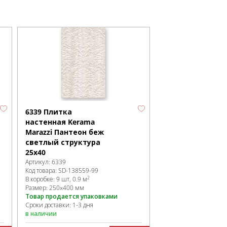
6339 Плитка
настенная Kerama
Marazzi Пантеон беж
светлый структура
25х40
Артикул:
6339
Код товара:
SD-138559
-99
2
В коробке
:
9 шт, 0.9 м
Размер:
250x400 мм
Товар продается упаковками
Сроки доставки: 1-3 дня
в наличии