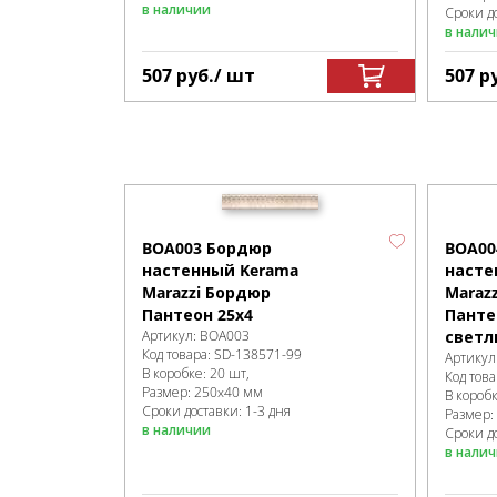
в наличии
Сроки до
в нали
507
руб.
/ шт
507
р
BOA003 Бордюр
BOA00
настенный Kerama
насте
Marazzi Бордюр
Maraz
Пантеон 25х4
Панте
Артикул:
BOA003
светл
Код товара:
SD-138571
-99
Артикул
В коробке
:
20 шт,
Код това
Размер:
250x40 мм
В короб
Сроки доставки: 1-3 дня
Размер:
в наличии
Сроки до
в нали