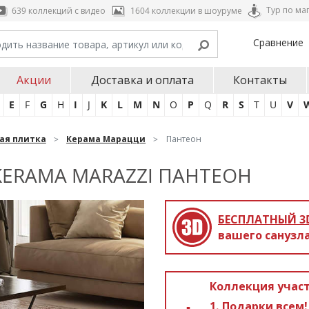
Тур по ма
639 коллекций с видео
1604 коллекции в шоуруме
Сравнение
Акции
Доставка и оплата
Контакты
E
F
G
H
I
J
K
L
M
N
O
P
Q
R
S
T
U
V
ая плитка
Керама Марацци
Пантеон
ERAMA MARAZZI ПАНТЕОН
БЕСПЛАТНЫЙ 3
вашего санузла
Коллекция участ
Подарки всем