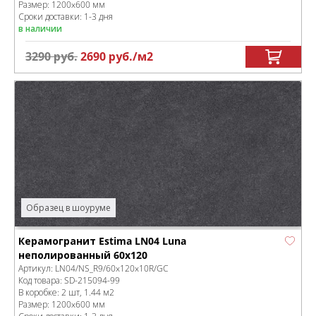
Размер:
1200x600 мм
Сроки доставки: 1-3 дня
в наличии
3290
руб.
2690
руб.
/м
2
Образец в шоуруме
Керамогранит Estima LN04 Luna
неполированный 60x120
Артикул:
LN04/NS_R9/60x120x10R/GC
Код товара:
SD-215094
-99
В коробке
:
2 шт, 1.44 м
2
Размер:
1200x600 мм