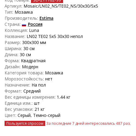
Артикул:
Mosaic/LN02_NS/TE02_NS/30x30/5x5
Тип:
Мозаика
Производитель:
Estima
Страна:
Россия
Коллекция:
Luna
Название:
LN02 TE02 5x5 30x30 непол
Размер:
300x300 мм
Ширина:
30 см
Длина:
30 см
Форма:
Квадратная
Дизайн:
Модерн
Категория товара:
Мозаика
Морозостойкость:
нет
Назначение:
На пол
Формат:
Средний
Вес единицы измерения:
1.44 кг
Единица изм.:
шт
Вес упаковки:
21 кг
Цвет:
Серый, Темно-серый
Пользуется спросом
За последние 7 дней интересовались
487 раз
.