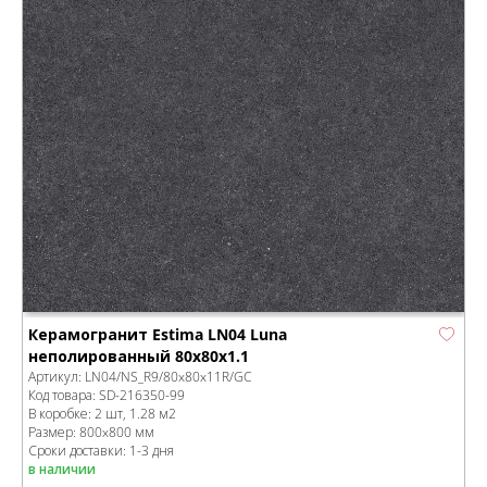
Керамогранит Estima LN04 Luna
неполированный 80x80x1.1
Артикул:
LN04/NS_R9/80x80x11R/GC
Код товара:
SD-216350
-99
В коробке
:
2 шт, 1.28 м
2
Размер:
800x800 мм
Сроки доставки: 1-3 дня
в наличии