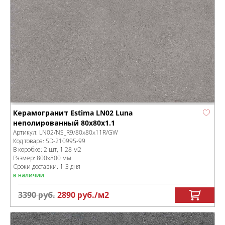
Керамогранит Estima LN02 Luna
неполированный 80x80x1.1
Артикул:
LN02/NS_R9/80x80x11R/GW
Код товара:
SD-210995
-99
В коробке
:
2 шт, 1.28 м
2
Размер:
800x800 мм
Сроки доставки: 1-3 дня
в наличии
3390
руб.
2890
руб.
/м
2