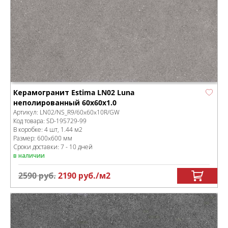
Керамогранит Estima LN02 Luna
неполированный 60x60x1.0
Артикул:
LN02/NS_R9/60x60x10R/GW
Код товара:
SD-195729
-99
В коробке
:
4 шт, 1.44 м
2
Размер:
600x600 мм
Сроки доставки: 7 - 10 дней
в наличии
2590
руб.
2190
руб.
/м
2