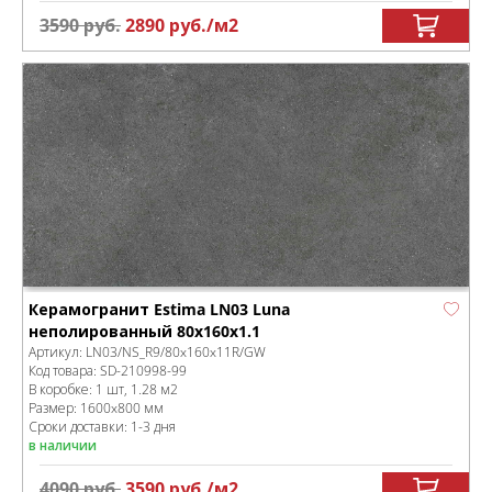
3590
руб.
2890
руб.
/м
2
Керамогранит Estima LN03 Luna
неполированный 80x160x1.1
Артикул:
LN03/NS_R9/80x160x11R/GW
Код товара:
SD-210998
-99
В коробке
:
1 шт, 1.28 м
2
Размер:
1600x800 мм
Сроки доставки: 1-3 дня
в наличии
4090
руб.
3590
руб.
/м
2