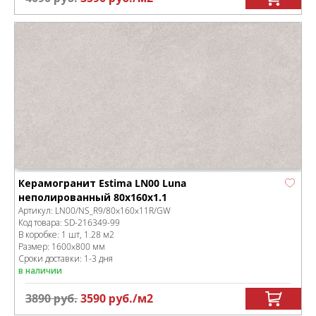
Керамогранит Estima LN00 Luna
неполированный 80x160x1.1
Артикул:
LN00/NS_R9/80x160x11R/GW
Код товара:
SD-216349
-99
В коробке
:
1 шт, 1.28 м
2
Размер:
1600x800 мм
Сроки доставки: 1-3 дня
в наличии
3890
руб.
3590
руб.
/м
2