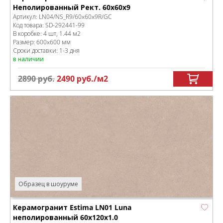
Неполированный Рект. 60x60x9
Артикул:
LN04/NS_R9/60x60x9R/GC
Код товара:
SD-292441
-99
В коробке
:
4 шт, 1.44 м
2
Размер:
600x600 мм
Сроки доставки: 1-3 дня
в наличии
2890
руб.
2490
руб.
/м
2
Образец в шоуруме
Керамогранит Estima LN01 Luna
неполированный 60x120x1.0