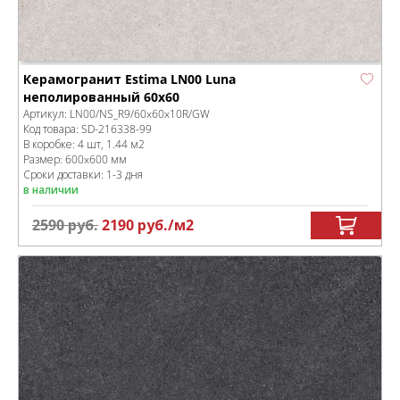
Керамогранит Estima LN00 Luna
неполированный 60x60
Артикул:
LN00/NS_R9/60x60x10R/GW
Код товара:
SD-216338
-99
В коробке
:
4 шт, 1.44 м
2
Размер:
600x600 мм
Сроки доставки: 1-3 дня
в наличии
2590
руб.
2190
руб.
/м
2