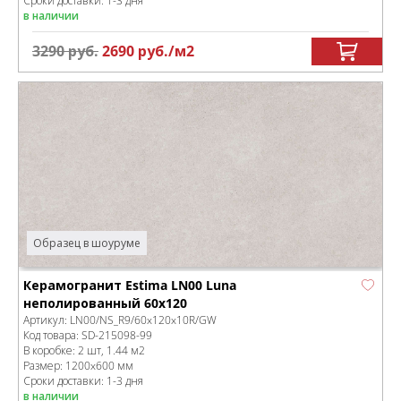
Сроки доставки: 1-3 дня
в наличии
3290
руб.
2690
руб.
/м
2
Образец в шоуруме
Керамогранит Estima LN00 Luna
неполированный 60x120
Артикул:
LN00/NS_R9/60x120x10R/GW
Код товара:
SD-215098
-99
В коробке
:
2 шт, 1.44 м
2
Размер:
1200x600 мм
Сроки доставки: 1-3 дня
в наличии