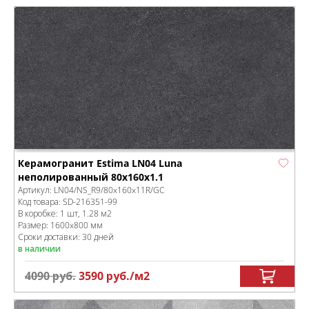
Керамогранит Estima LN04 Luna
неполированный 80x160x1.1
Артикул:
LN04/NS_R9/80x160x11R/GC
Код товара:
SD-216351
-99
В коробке
:
1 шт, 1.28 м
2
Размер:
1600x800 мм
Сроки доставки: 30 дней
в наличии
4090
руб.
3590
руб.
/м
2