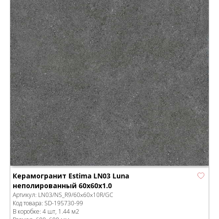
Керамогранит Estima LN03 Luna
неполированный 60x60x1.0
Артикул:
LN03/NS_R9/60x60x10R/GC
Код товара:
SD-195730
-99
В коробке
:
4 шт, 1.44 м
2