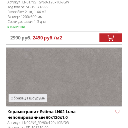
Артикул:
LN01/NS_R9/60x120x10R/GW
Код товара:
SD-195718
-99
В коробке
:
2 шт, 1.44 м
2
Размер:
1200x600 мм
Сроки доставки: 1-3 дня
в наличии
2990
руб.
2490
руб.
/м
2
Образец в шоуруме
Керамогранит Estima LN02 Luna
неполированный 60x120x1.0
Артикул:
LN02/NS_R9/60x120x10R/GW
Код товара:
SD-195719
-99