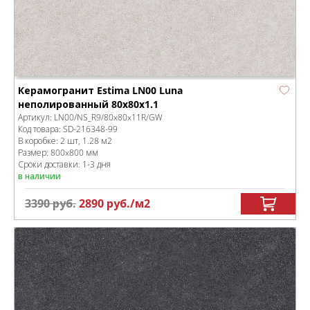
Керамогранит Estima LN00 Luna
неполированный 80x80x1.1
Артикул:
LN00/NS_R9/80x80x11R/GW
Код товара:
SD-216348
-99
В коробке
:
2 шт, 1.28 м
2
Размер:
800x800 мм
Сроки доставки: 1-3 дня
в наличии
3390
руб.
2890
руб.
/м
2