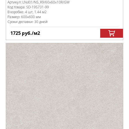
Артикул:
LNd01/NS_R9/60x60x10R/GW
Код товара:
SD-195731
-99
В коробке
:
4 шт, 1.44 м
2
Размер:
600x600 мм
Сроки доставки: 30 дней
1725
руб.
/м
2