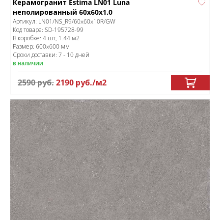
Керамогранит Estima LN01 Luna
неполированный 60x60x1.0
Артикул:
LN01/NS_R9/60x60x10R/GW
Код товара:
SD-195728
-99
В коробке
:
4 шт, 1.44 м
2
Размер:
600x600 мм
Сроки доставки: 7 - 10 дней
в наличии
2590
руб.
2190
руб.
/м
2