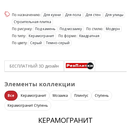
По назначению:
Для кухни
Для пола
Для стен
Для улицы
Строительная плитка
По рисунку:
Под камень
Под мозаику
По стилю:
Модерн
По типу:
Керамогранит
По форме:
Квадратная
По цвету:
Серый
Темно-серый
БЕСПЛАТНЫЙ 3D
дизайн
Элементы коллекции
Все
Керамогранит
Мозаика
Плинтус
Ступень
Керамогранит Ступень
КЕРАМОГРАНИТ