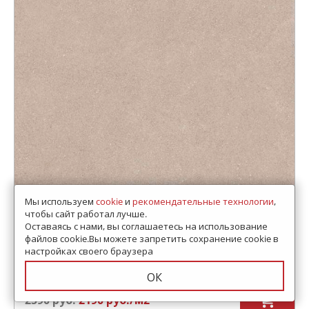
Керамогранит Estima LN01 Luna Beige
Мы используем
cookie
и
рекомендательные технологии
,
Неполированный Рект. 60x60x9
чтобы сайт работал лучше.
Оставаясь с нами, вы соглашаетесь на использование
Артикул:
LN01/NS_R9/60x60x9R/GW
Код товара:
SD-292438
-99
файлов cookie.Вы можете запретить сохранение cookie в
В коробке
:
4 шт, 1.44 м
2
настройках своего браузера
Размер:
600x600 мм
Сроки доставки: 30 дней
ОК
2590
руб.
2190
руб.
/м
2