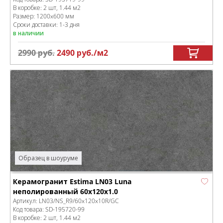
В коробке
:
2 шт, 1.44 м
2
Размер:
1200x600 мм
Сроки доставки: 1-3 дня
в наличии
2990
руб.
2490
руб.
/м
2
Образец в шоуруме
Керамогранит Estima LN03 Luna
неполированный 60x120x1.0
Артикул:
LN03/NS_R9/60x120x10R/GC
Код товара:
SD-195720
-99
В коробке
:
2 шт, 1.44 м
2