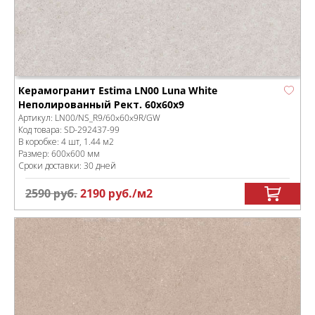
Керамогранит Estima LN00 Luna White
Неполированный Рект. 60x60x9
Артикул:
LN00/NS_R9/60x60x9R/GW
Код товара:
SD-292437
-99
В коробке
:
4 шт, 1.44 м
2
Размер:
600x600 мм
Сроки доставки: 30 дней
2590
руб.
2190
руб.
/м
2