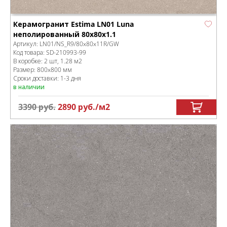
Керамогранит Estima LN01 Luna
неполированный 80x80x1.1
Артикул:
LN01/NS_R9/80x80x11R/GW
Код товара:
SD-210993
-99
В коробке
:
2 шт, 1.28 м
2
Размер:
800x800 мм
Сроки доставки: 1-3 дня
в наличии
3390
руб.
2890
руб.
/м
2