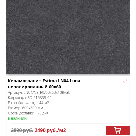
Керамогранит Estima LN04 Luna
неполированный 60x60
Артикул:
LN04/NS_R9/60x60x10R/GC
Код товара:
SD-216339
-99
В коробке
:
4 шт, 1.44 м
2
Размер:
600x600 мм
Сроки доставки: 1-3 дня
в наличии
2890
руб.
2490
руб.
/м
2